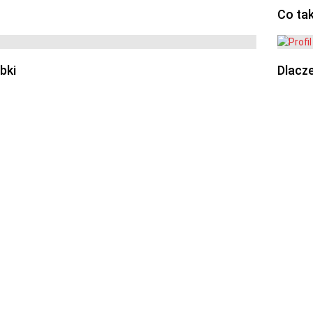
Co ta
bki
Dlacze