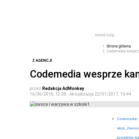
Jesteś tutaj:
Strona główna
Codemedia wesprze
Z AGENCJI
Codemedia wesprze kam
przez
Redakcja AdMonkey
16/06/2016, 12:38
Aktualizacja
22/01/2017, 10:44
Codemedia –
akcji „Owoce
projektów Ag