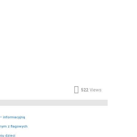
522
Views
– informacyjną
dnym z flagowych
iu dzieci