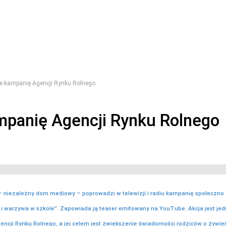
 kampanię Agencji Rynku Rolnego
panię Agencji Rynku Rolnego
 niezależny dom mediowy – poprowadzi w telewizji i radiu kampanię społeczno 
 i warzywa w szkole”. Zapowiada ją teaser emitowany na YouTube. Akcja jest je
encji Rynku Rolnego, a jej celem jest zwiększenie świadomości rodziców o żywien