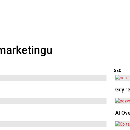
SEO
OSTA
Gdy re
AI Ov