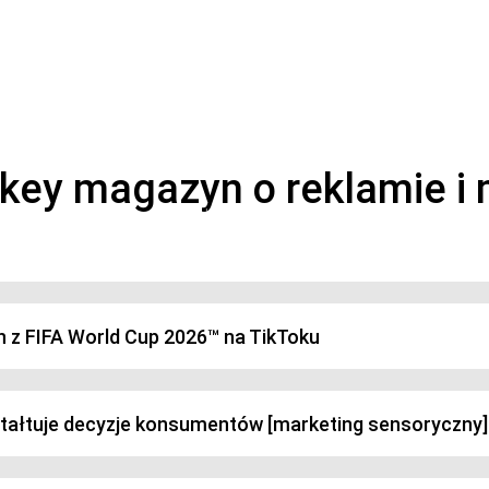
magazyn o marketingu, reklamie i kreatywności
h z FIFA World Cup 2026™ na TikToku
ztałtuje decyzje konsumentów [marketing sensoryczny]