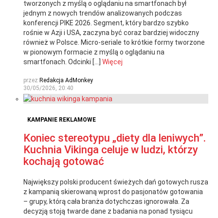
tworzonych z myślą o oglądaniu na smartfonach był
jednym z nowych trendów analizowanych podczas
konferencji PIKE 2026. Segment, który bardzo szybko
rośnie w Azji i USA, zaczyna być coraz bardziej widoczny
również w Polsce. Micro-seriale to krótkie formy tworzone
w pionowym formacie z myślą o oglądaniu na
smartfonach. Odcinki […]
Więcej
przez
Redakcja AdMonkey
30/05/2026, 20:40
KAMPANIE REKLAMOWE
Koniec stereotypu „diety dla leniwych”.
Kuchnia Vikinga celuje w ludzi, którzy
kochają gotować
Największy polski producent świeżych dań gotowych rusza
z kampanią skierowaną wprost do pasjonatów gotowania
– grupy, którą cała branża dotychczas ignorowała. Za
decyzją stoją twarde dane z badania na ponad tysiącu