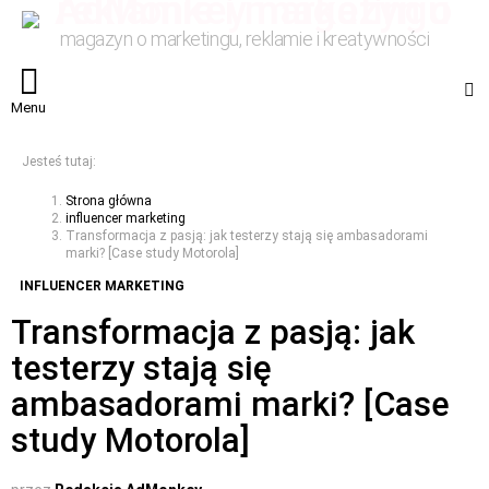
magazyn o marketingu, reklamie i kreatywności
S
Menu
Jesteś tutaj:
Strona główna
influencer marketing
Transformacja z pasją: jak testerzy stają się ambasadorami
marki? [Case study Motorola]
INFLUENCER MARKETING
Transformacja z pasją: jak
testerzy stają się
ambasadorami marki? [Case
study Motorola]