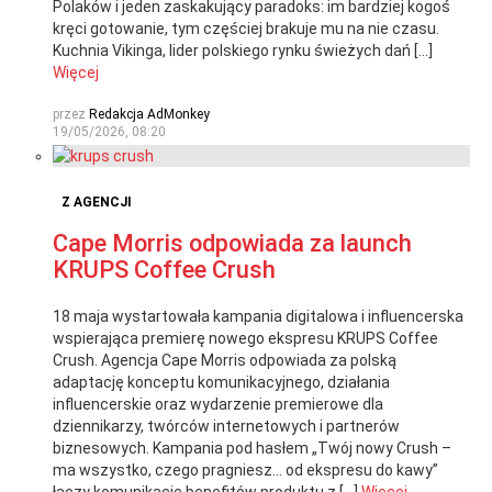
Polaków i jeden zaskakujący paradoks: im bardziej kogoś
kręci gotowanie, tym częściej brakuje mu na nie czasu.
Kuchnia Vikinga, lider polskiego rynku świeżych dań […]
Więcej
przez
Redakcja AdMonkey
19/05/2026, 08:20
Z AGENCJI
Cape Morris odpowiada za launch
KRUPS Coffee Crush
18 maja wystartowała kampania digitalowa i influencerska
wspierająca premierę nowego ekspresu KRUPS Coffee
Crush. Agencja Cape Morris odpowiada za polską
adaptację konceptu komunikacyjnego, działania
influencerskie oraz wydarzenie premierowe dla
dziennikarzy, twórców internetowych i partnerów
biznesowych. Kampania pod hasłem „Twój nowy Crush –
ma wszystko, czego pragniesz… od ekspresu do kawy”
łączy komunikację benefitów produktu z […]
Więcej