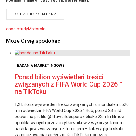
Powiadom mnie o nowych wpisach przez email.
case study
Motorola
Może Ci się spodobać
BADANIA MARKETINGOWE
Ponad bilion wyświetleń treści
związanych z FIFA World Cup 2026™
na TikToku
1,2 biliona wyświetleń treści związanych z mundialem, 520
mln odwiedzin FIFA World Cup 2026™ Hub, ponad 28 mld
odsłon na profilu @fifaworldcuporaz blisko 22 mln filmów
opublikowanych przez użytkowników z wykorzystaniem
hashtagów związanych z turniejem – tak wygląda skala
zaangażowania społeczności TikToka podczas