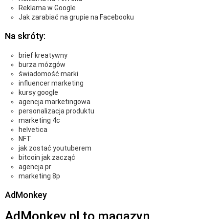
Reklama w Google
Jak zarabiać na grupie na Facebooku
Na skróty:
brief kreatywny
burza mózgów
świadomość marki
influencer marketing
kursy google
agencja marketingowa
personalizacja produktu
marketing 4c
helvetica
NFT
jak zostać youtuberem
bitcoin jak zacząć
agencja pr
marketing 8p
AdMonkey
AdMonkey.pl to magazyn