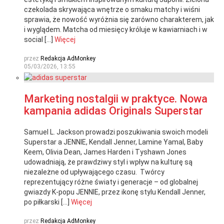
czekolada skrywająca wnętrze o smaku matchy i wiśni
sprawia, że nowość wyróżnia się zarówno charakterem, jak
i wyglądem. Matcha od miesięcy króluje w kawiarniach i w
social […]
Więcej
przez
Redakcja AdMonkey
05/03/2026, 13:55
Marketing nostalgii w praktyce. Nowa
kampania adidas Originals Superstar
Samuel L. Jackson prowadzi poszukiwania swoich modeli
Superstar a JENNIE, Kendall Jenner, Lamine Yamal, Baby
Keem, Olivia Dean, James Harden i Tyshawn Jones
udowadniają, że prawdziwy styl i wpływ na kulturę są
niezależne od upływającego czasu. Twórcy
reprezentujący różne światy i generacje – od globalnej
gwiazdy K-popu JENNIE, przez ikonę stylu Kendall Jenner,
po piłkarski […]
Więcej
przez
Redakcja AdMonkey