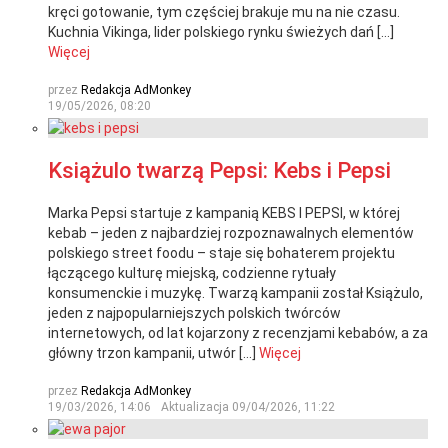
kręci gotowanie, tym częściej brakuje mu na nie czasu.
Kuchnia Vikinga, lider polskiego rynku świeżych dań […]
Więcej
przez
Redakcja AdMonkey
19/05/2026, 08:20
Książulo twarzą Pepsi: Kebs i Pepsi
Marka Pepsi startuje z kampanią KEBS I PEPSI, w której
kebab – jeden z najbardziej rozpoznawalnych elementów
polskiego street foodu – staje się bohaterem projektu
łączącego kulturę miejską, codzienne rytuały
konsumenckie i muzykę. Twarzą kampanii został Książulo,
jeden z najpopularniejszych polskich twórców
internetowych, od lat kojarzony z recenzjami kebabów, a za
główny trzon kampanii, utwór […]
Więcej
przez
Redakcja AdMonkey
19/03/2026, 14:06
Aktualizacja
09/04/2026, 11:22