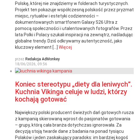
Polskę, której nie znajdziemy w folderach turystycznych.
Projekt ten pokazuje współczesną polskość przez pryzmat
miejsc, rytuałów i estetyki codzienności –
dokumentowanych smartfonem Galaxy S26 Ultra z
pomocą społeczności i utalentowanych fotografów. Przez
lata Polki i Polacy szukali inspiracji na zewnątrz, naśladując
globalne trendy. Dziś odkrywamy autentyczność, jako
kluczowy element […]
Więcej
przez
Redakcja AdMonkey
18/06/2026, 09:56
Koniec stereotypu „diety dla leniwych”.
Kuchnia Vikinga celuje w ludzi, którzy
kochają gotować
Największy polski producent świeżych dań gotowych rusza
z kampanią skierowaną wprost do pasjonatów gotowania
– grupy, którą cała branża dotychczas ignorowała. Za
decyzją stoją twarde dane z badania na ponad tysiącu
Polaków i jeden zaskakujący paradoks: im bardziej kogoś