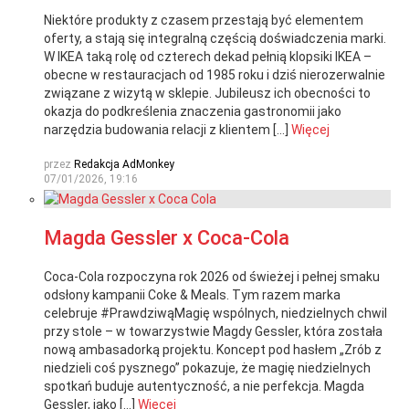
Niektóre produkty z czasem przestają być elementem
oferty, a stają się integralną częścią doświadczenia marki.
W IKEA taką rolę od czterech dekad pełnią klopsiki IKEA –
obecne w restauracjach od 1985 roku i dziś nierozerwalnie
związane z wizytą w sklepie. Jubileusz ich obecności to
okazja do podkreślenia znaczenia gastronomii jako
narzędzia budowania relacji z klientem […]
Więcej
przez
Redakcja AdMonkey
07/01/2026, 19:16
Magda Gessler x Coca-Cola
Coca-Cola rozpoczyna rok 2026 od świeżej i pełnej smaku
odsłony kampanii Coke & Meals. Tym razem marka
celebruje #PrawdziwąMagię wspólnych, niedzielnych chwil
przy stole – w towarzystwie Magdy Gessler, która została
nową ambasadorką projektu. Koncept pod hasłem „Zrób z
niedzieli coś pysznego” pokazuje, że magię niedzielnych
spotkań buduje autentyczność, a nie perfekcja. Magda
Gessler, jako […]
Więcej