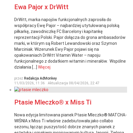
Ewa Pajor x DrWitt
DrWitt, marka napojów funkcjonalnych zaprosiła do
współpracy Ewę Pajor – najbardziej utytułowaną polską
piłkarkę, zawodniczkę FC Barcelony i kapitankę
reprezentacji Polski. Pajor dołącza do grona ambasadorów
marki, w którym są Robert Lewandowski oraz Szymon
Marciniak. Wizerunek Ewy Pajor pojawi się na
opakowaniach DrWitt Vitamin Water – napoju
funkcjonalnego z dodatkiem witamin i minerałów. Wspólne
działania […]
Więcej
przez
Redakcja AdMonkey
11/03/2026, 11:36
Aktualizacja
08/04/2026, 22:47
Ptasie Mleczko® x Miss Ti
Nowa edycja limitowana pianek Ptasie Mleczko® MATCHA-
WIŚNIA x Miss Ti właśnie zadebiutowała jako collabo
sezonu, łącząc puszystość dobrze znanych pianek z
estetyką i smakiem inspirowanym kulturą Japonii. Zielona