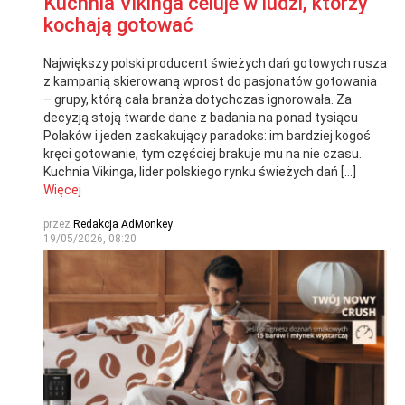
Kuchnia Vikinga celuje w ludzi, którzy
kochają gotować
Największy polski producent świeżych dań gotowych rusza
z kampanią skierowaną wprost do pasjonatów gotowania
– grupy, którą cała branża dotychczas ignorowała. Za
decyzją stoją twarde dane z badania na ponad tysiącu
Polaków i jeden zaskakujący paradoks: im bardziej kogoś
kręci gotowanie, tym częściej brakuje mu na nie czasu.
Kuchnia Vikinga, lider polskiego rynku świeżych dań […]
Więcej
przez
Redakcja AdMonkey
19/05/2026, 08:20