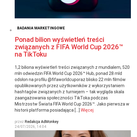
BADANIA MARKETINGOWE
Ponad bilion wyświetleń treści
związanych z FIFA World Cup 2026™
na TikToku
1,2 biliona wyświetleń treści związanych z mundialem, 520
mln odwiedzin FIFA World Cup 2026™ Hub, ponad 28 mld
odsłon na profilu @fifaworldcuporaz blisko 22 mln filmów
opublikowanych przez użytkowników z wykorzystaniem
hashtagów związanych z turniejem – tak wygląda skala
zaangażowania społeczności TikToka podczas
Mistrzostw Świata FIFA World Cup 2026™. Jako pierwsza w
historii platforma posiadająca […]
Więcej
przez
Redakcja AdMonkey
24/07/2026, 14:04