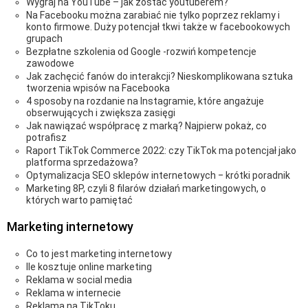
Wygraj na YouTube – jak zostać youtuberem?
Na Facebooku można zarabiać nie tylko poprzez reklamy i
konto firmowe. Duży potencjał tkwi także w facebookowych
grupach
Bezpłatne szkolenia od Google -rozwiń kompetencje
zawodowe
Jak zachęcić fanów do interakcji? Nieskomplikowana sztuka
tworzenia wpisów na Facebooka
4 sposoby na rozdanie na Instagramie, które angażuje
obserwujących i zwiększa zasięgi
Jak nawiązać współpracę z marką? Najpierw pokaż, co
potrafisz
Raport TikTok Commerce 2022: czy TikTok ma potencjał jako
platforma sprzedażowa?
Optymalizacja SEO sklepów internetowych ‒ krótki poradnik
Marketing 8P, czyli 8 filarów działań marketingowych, o
których warto pamiętać
Marketing internetowy
Co to jest marketing internetowy
Ile kosztuje online marketing
Reklama w social media
Reklama w internecie
Reklama na TikToku