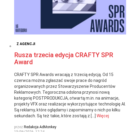
Z AGENCJI
Rusza trzecia edycja CRAFTY SPR
Award
CRAFTY SPR Awards wracają z trzecią edycją. Od 15
czerwca można zgłaszać swoje prace do nagród
organizowanych przez Stowarzyszenie Producentów
Reklamowych. Tegoroczna odsłona przynosi nową
kategorię POSTPRODUKCJA, otwartą m.in. na animacje,
projekty VFX oraz realizacje wykorzystujące technologię AI.
Są reklamy, które oglądamy i zapominamy o nich po kilku
sekundach. Są też takie, które zostają z […]
Więcej
przez
Redakcja AdMonkey
15/06/2026, 12:24