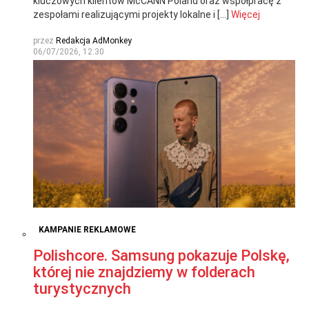
kluczowych klientów McCANN Poland oraz współpracę z
zespołami realizującymi projekty lokalne i […]
Więcej
przez
Redakcja AdMonkey
06/07/2026, 12:30
KAMPANIE REKLAMOWE
Polishcore. Samsung pokazuje Polskę,
której nie znajdziemy w folderach
turystycznych