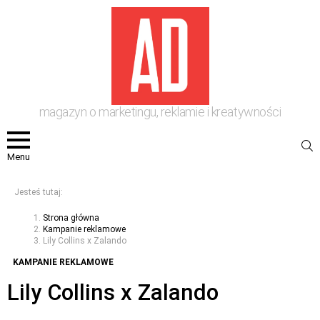
magazyn o marketingu, reklamie i kreatywności
S
Menu
Jesteś tutaj:
Strona główna
Kampanie reklamowe
Lily Collins x Zalando
KAMPANIE REKLAMOWE
Lily Collins x Zalando