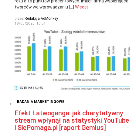
roku o 16 punktów procentowych. Imker, firma wspierająca
twórców we wprowadzaniu […]
Więcej
przez
Redakcja AdMonkey
18/05/2026, 10:51
BADANIA MARKETINGOWE
Efekt Łatwoganga: jak charytatywny
stream wpłynął na statystyki YouTube
i SiePomaga.pl [raport Gemius]