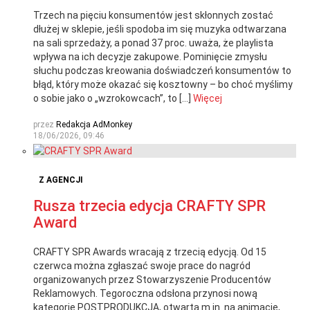
Trzech na pięciu konsumentów jest skłonnych zostać
dłużej w sklepie, jeśli spodoba im się muzyka odtwarzana
na sali sprzedaży, a ponad 37 proc. uważa, że playlista
wpływa na ich decyzje zakupowe. Pominięcie zmysłu
słuchu podczas kreowania doświadczeń konsumentów to
błąd, który może okazać się kosztowny – bo choć myślimy
o sobie jako o „wzrokowcach”, to […]
Więcej
przez
Redakcja AdMonkey
18/06/2026, 09:46
Z AGENCJI
Rusza trzecia edycja CRAFTY SPR
Award
CRAFTY SPR Awards wracają z trzecią edycją. Od 15
czerwca można zgłaszać swoje prace do nagród
organizowanych przez Stowarzyszenie Producentów
Reklamowych. Tegoroczna odsłona przynosi nową
kategorię POSTPRODUKCJA, otwartą m.in. na animacje,