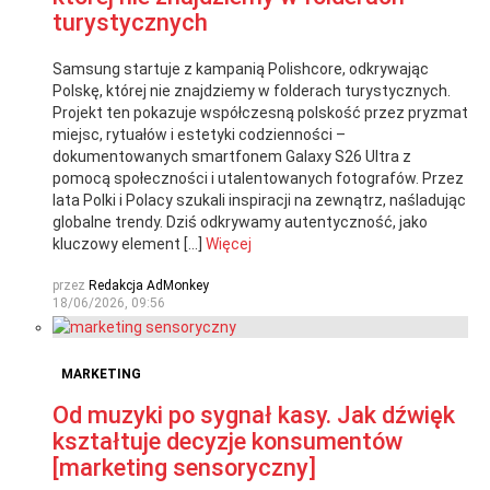
turystycznych
Samsung startuje z kampanią Polishcore, odkrywając
Polskę, której nie znajdziemy w folderach turystycznych.
Projekt ten pokazuje współczesną polskość przez pryzmat
miejsc, rytuałów i estetyki codzienności –
dokumentowanych smartfonem Galaxy S26 Ultra z
pomocą społeczności i utalentowanych fotografów. Przez
lata Polki i Polacy szukali inspiracji na zewnątrz, naśladując
globalne trendy. Dziś odkrywamy autentyczność, jako
kluczowy element […]
Więcej
przez
Redakcja AdMonkey
18/06/2026, 09:56
MARKETING
Od muzyki po sygnał kasy. Jak dźwięk
kształtuje decyzje konsumentów
[marketing sensoryczny]