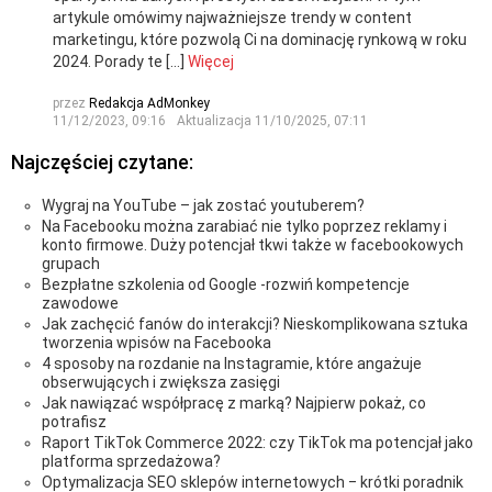
artykule omówimy najważniejsze trendy w content
marketingu, które pozwolą Ci na dominację rynkową w roku
2024. Porady te […]
Więcej
przez
Redakcja AdMonkey
11/12/2023, 09:16
Aktualizacja
11/10/2025, 07:11
Najczęściej czytane:
Wygraj na YouTube – jak zostać youtuberem?
Na Facebooku można zarabiać nie tylko poprzez reklamy i
konto firmowe. Duży potencjał tkwi także w facebookowych
grupach
Bezpłatne szkolenia od Google -rozwiń kompetencje
zawodowe
Jak zachęcić fanów do interakcji? Nieskomplikowana sztuka
tworzenia wpisów na Facebooka
4 sposoby na rozdanie na Instagramie, które angażuje
obserwujących i zwiększa zasięgi
Jak nawiązać współpracę z marką? Najpierw pokaż, co
potrafisz
Raport TikTok Commerce 2022: czy TikTok ma potencjał jako
platforma sprzedażowa?
Optymalizacja SEO sklepów internetowych ‒ krótki poradnik