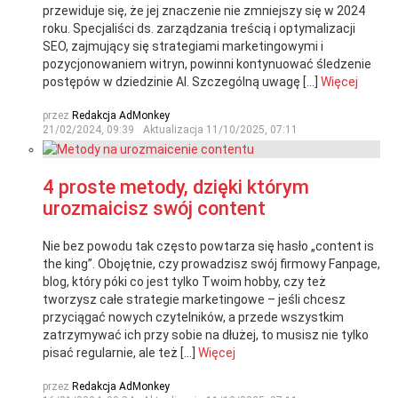
przewiduje się, że jej znaczenie nie zmniejszy się w 2024
roku. Specjaliści ds. zarządzania treścią i optymalizacji
SEO, zajmujący się strategiami marketingowymi i
pozycjonowaniem witryn, powinni kontynuować śledzenie
postępów w dziedzinie AI. Szczególną uwagę […]
Więcej
przez
Redakcja AdMonkey
21/02/2024, 09:39
Aktualizacja
11/10/2025, 07:11
4 proste metody, dzięki którym
urozmaicisz swój content
Nie bez powodu tak często powtarza się hasło „content is
the king”. Obojętnie, czy prowadzisz swój firmowy Fanpage,
blog, który póki co jest tylko Twoim hobby, czy też
tworzysz całe strategie marketingowe – jeśli chcesz
przyciągać nowych czytelników, a przede wszystkim
zatrzymywać ich przy sobie na dłużej, to musisz nie tylko
pisać regularnie, ale też […]
Więcej
przez
Redakcja AdMonkey