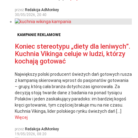
przez
Redakcja AdMonkey
30/05/2026, 20:40
KAMPANIE REKLAMOWE
Koniec stereotypu „diety dla leniwych”.
Kuchnia Vikinga celuje w ludzi, którzy
kochają gotować
Największy polski producent świeżych dań gotowych rusza
z kampanią skierowaną wprost do pasjonatów gotowania
– grupy, którą cała branża dotychczas ignorowała. Za
decyzją stoją twarde dane z badania na ponad tysiącu
Polaków i jeden zaskakujący paradoks: im bardziej kogoś
kręci gotowanie, tym częściej brakuje mu na nie czasu.
Kuchnia Vikinga, lider polskiego rynku świeżych dań […]
Więcej
przez
Redakcja AdMonkey
19/05/2026, 08:20