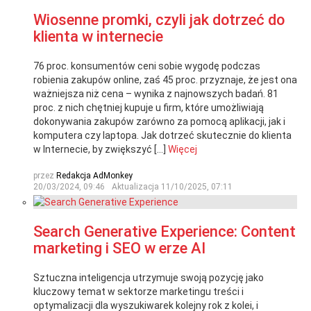
Wiosenne promki, czyli jak dotrzeć do
klienta w internecie
76 proc. konsumentów ceni sobie wygodę podczas
robienia zakupów online, zaś 45 proc. przyznaje, że jest ona
ważniejsza niż cena – wynika z najnowszych badań. 81
proc. z nich chętniej kupuje u firm, które umożliwiają
dokonywania zakupów zarówno za pomocą aplikacji, jak i
komputera czy laptopa. Jak dotrzeć skutecznie do klienta
w Internecie, by zwiększyć […]
Więcej
przez
Redakcja AdMonkey
20/03/2024, 09:46
Aktualizacja
11/10/2025, 07:11
Search Generative Experience: Content
marketing i SEO w erze AI
Sztuczna inteligencja utrzymuje swoją pozycję jako
kluczowy temat w sektorze marketingu treści i
optymalizacji dla wyszukiwarek kolejny rok z kolei, i