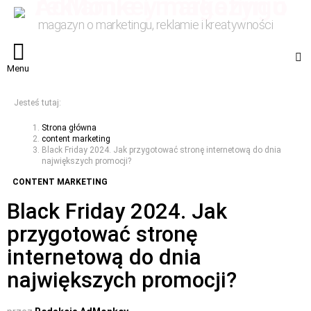
magazyn o marketingu, reklamie i kreatywności
S
Menu
Jesteś tutaj:
Strona główna
content marketing
Black Friday 2024. Jak przygotować stronę internetową do dnia
największych promocji?
CONTENT MARKETING
Black Friday 2024. Jak
przygotować stronę
internetową do dnia
największych promocji?