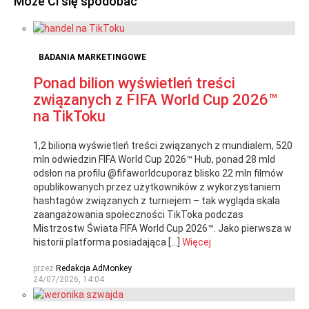
Może Ci się spodobać
BADANIA MARKETINGOWE
Ponad bilion wyświetleń treści
związanych z FIFA World Cup 2026™
na TikToku
1,2 biliona wyświetleń treści związanych z mundialem, 520
mln odwiedzin FIFA World Cup 2026™ Hub, ponad 28 mld
odsłon na profilu @fifaworldcuporaz blisko 22 mln filmów
opublikowanych przez użytkowników z wykorzystaniem
hashtagów związanych z turniejem – tak wygląda skala
zaangażowania społeczności TikToka podczas
Mistrzostw Świata FIFA World Cup 2026™. Jako pierwsza w
historii platforma posiadająca […]
Więcej
przez
Redakcja AdMonkey
24/07/2026, 14:04