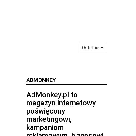
a rok jedzenia za darmo
A EURO 2020™
ADMONKEY
AdMonkey.pl to
magazyn internetowy
poświęcony
marketingowi,
kampaniom
reklamowym, biznesowi