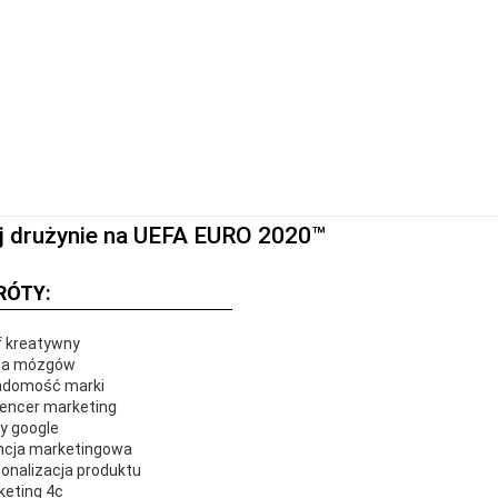
zne.pl na TikToku. Do wygrani
lski w jednej drużynie na UEF
ej drużynie na UEFA EURO 2020™
RÓTY:
f kreatywny
za mózgów
adomość marki
uencer marketing
y google
ncja marketingowa
onalizacja produktu
eting 4c