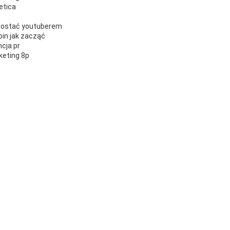
etica
zostać youtuberem
oin jak zacząć
cja pr
eting 8p