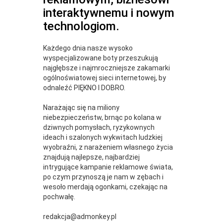
interaktywnemu i nowym
technologiom.
Każdego dnia nasze wysoko
wyspecjalizowane boty przeszukują
najgłębsze i najmroczniejsze zakamarki
ogólnoświatowej sieci internetowej, by
odnaleźć PIĘKNO I DOBRO.
Narażając się na miliony
niebezpieczeństw, brnąc po kolana w
dziwnych pomysłach, ryzykownych
ideach i szalonych wykwitach ludzkiej
wyobraźni, z narażeniem własnego życia
znajdują najlepsze, najbardziej
intrygujące kampanie reklamowe świata,
po czym przynoszą je nam w zębach i
wesoło merdają ogonkami, czekając na
pochwałę.
redakcja@admonkey.pl