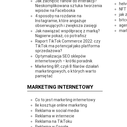
Jak zachęcić fanów do interakcji?
helv
Nieskomplikowana sztuka tworzenia
NFT
wpisów na Facebooka
jak 
4 sposoby na rozdanie na
bitc
Instagramie, które angażuje
agen
obserwujących i zwiększa zasięgi
mark
Jak nawiązać współpracę z marką?
Najpierw pokaż, co potrafisz
Raport TikTok Commerce 2022: czy
TikTok ma potencjał jako platforma
sprzedażowa?
Optymalizacja SEO sklepów
internetowych ‒ krótki poradnik
Marketing 8P, czyli 8 filarów działań
marketingowych, o których warto
pamiętać
MARKETING INTERNETOWY
Co to jest marketing internetowy
Ile kosztuje online marketing
Reklama w social media
Reklama w internecie
Reklama na TikToku
Reklama w Google