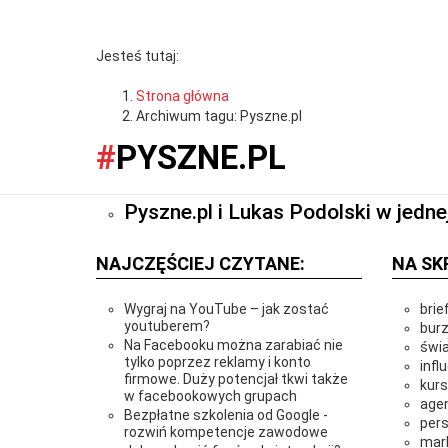
Jesteś tutaj:
Strona główna
Archiwum tagu: Pyszne.pl
Czy ktoś powiedział Pys
Pyszne.pl i Lukas Podo
PYSZNE.PL
ARTYKUŁY
Pyszne.pl i Lukas Podolski w jedn
TEMATYCZNE
ARTYKUŁY
ADMONKEY
NAJCZĘŚCIEJ CZYTANE:
NA SK
Wygraj na YouTube – jak zostać
brie
youtuberem?
bur
Na Facebooku można zarabiać nie
świ
tylko poprzez reklamy i konto
infl
firmowe. Duży potencjał tkwi także
kurs
w facebookowych grupach
age
Bezpłatne szkolenia od Google -
pers
rozwiń kompetencje zawodowe
mark