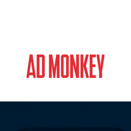
magazyn o marketingu, reklamie i kreatywności