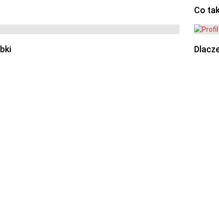
Co ta
bki
Dlacze