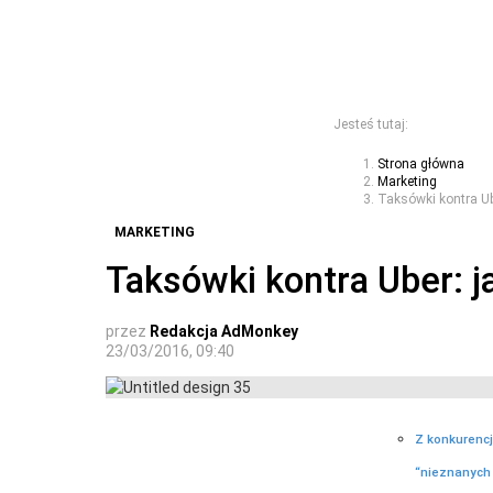
Jesteś tutaj:
Strona główna
Marketing
Taksówki kontra Ub
MARKETING
Taksówki kontra Uber: j
przez
Redakcja AdMonkey
23/03/2016, 09:40
Z konkurencj
“nieznanych