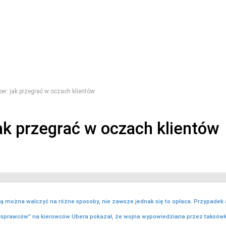
er: jak przegrać w oczach klientów
ak przegrać w oczach klientów
ą można walczyć na różne sposoby, nie zawsze jednak się to opłaca. Przypadek
 sprawców” na kierowców Ubera pokazał, że wojna wypowiedziana przez taksów