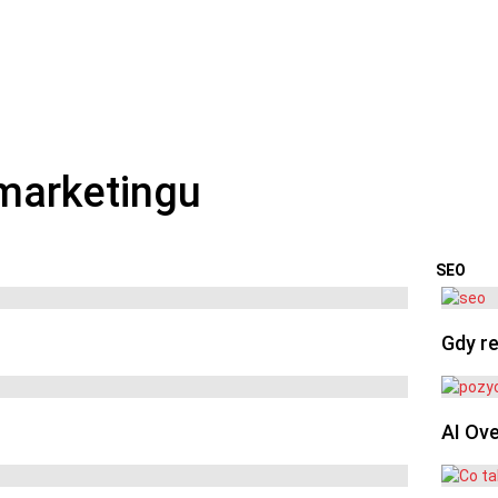
SEO
OSTA
Gdy re
AI Ov