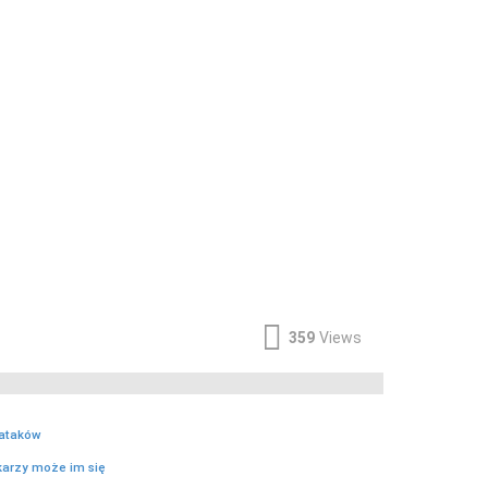
359
Views
 ataków
karzy może im się