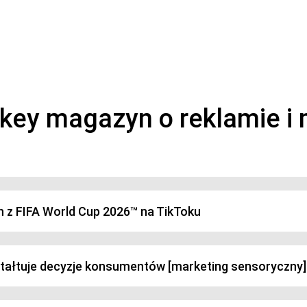
magazyn o marketingu, reklamie i kreatywności
h z FIFA World Cup 2026™ na TikToku
ztałtuje decyzje konsumentów [marketing sensoryczny]