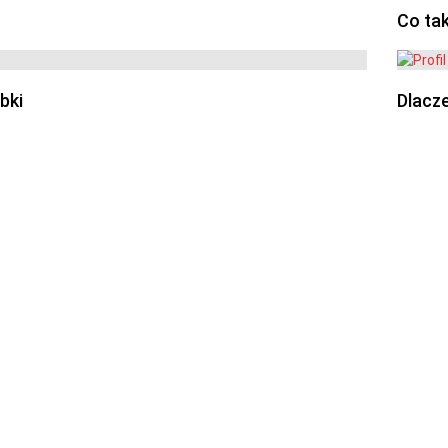
Co ta
bki
Dlacze