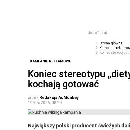
Jesteś tutaj:
Strona główna
Kampanie reklamo
Koniec stereotypu „
KAMPANIE REKLAMOWE
Koniec stereotypu „diety
kochają gotować
przez
Redakcja AdMonkey
19/05/2026, 08:20
Największy polski producent świeżych da