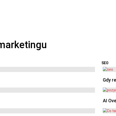
SEO
OSTA
Gdy re
AI Ov