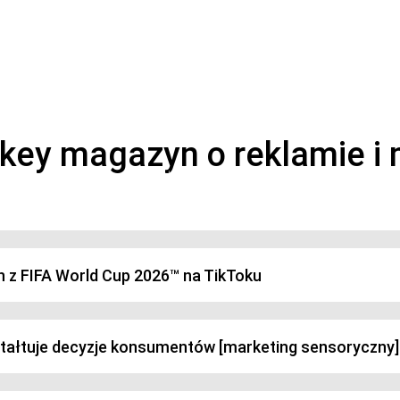
magazyn o marketingu, reklamie i kreatywności
h z FIFA World Cup 2026™ na TikToku
ztałtuje decyzje konsumentów [marketing sensoryczny]