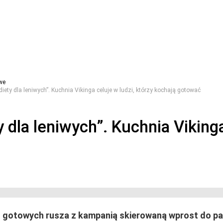
we
diety dla leniwych”. Kuchnia Vikinga celuje w ludzi, którzy kochają gotować
 dla leniwych”. Kuchnia Vikinga
ń gotowych rusza z kampanią skierowaną wprost do pa