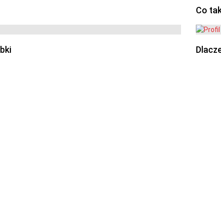
Co ta
bki
Dlacze