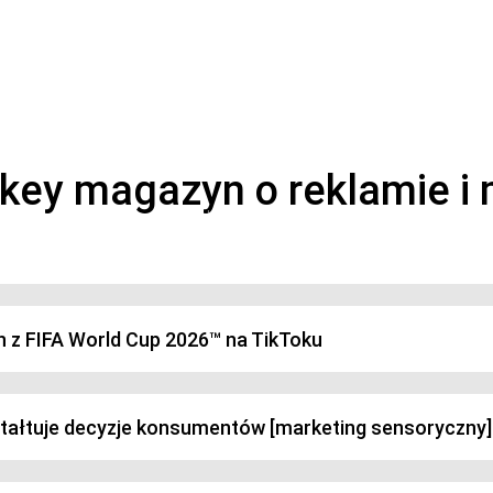
magazyn o marketingu, reklamie i kreatywności
h z FIFA World Cup 2026™ na TikToku
ztałtuje decyzje konsumentów [marketing sensoryczny]