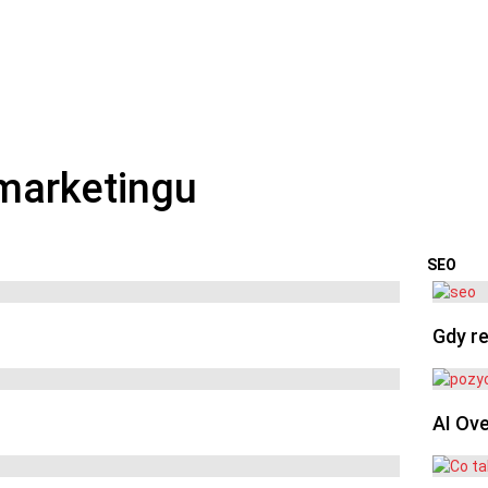
SEO
OSTA
Gdy re
AI Ov