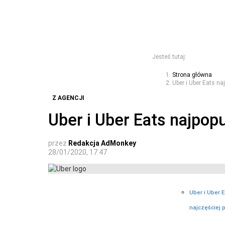
Jesteś tutaj:
Strona główna
Uber i Uber Eats na
Z AGENCJI
Uber i Uber Eats najpopu
przez
Redakcja AdMonkey
28/01/2020, 17:47
Uber i Uber 
najczęściej 