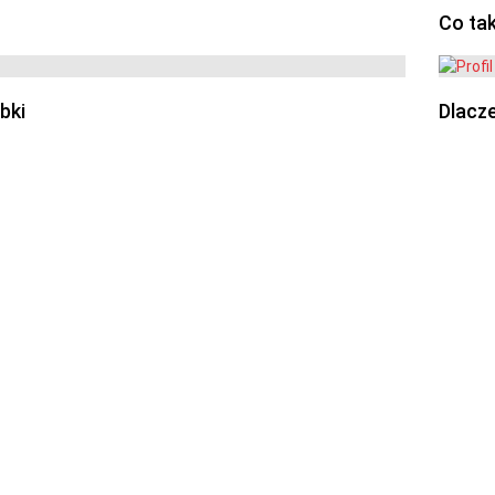
Co ta
bki
Dlacze