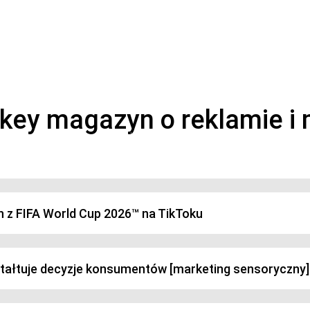
magazyn o marketingu, reklamie i kreatywności
h z FIFA World Cup 2026™ na TikToku
ztałtuje decyzje konsumentów [marketing sensoryczny]