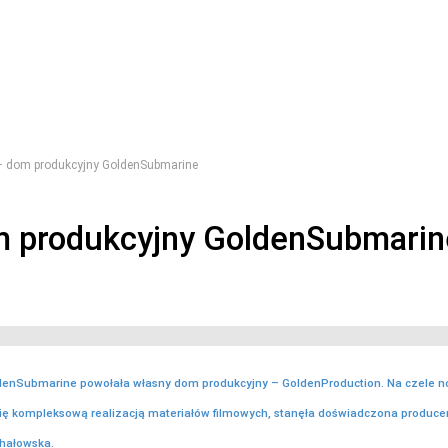
– dom produkcyjny GoldenSubmarine
m produkcyjny GoldenSubmarin
denSubmarine powołała własny dom produkcyjny – GoldenProduction. Na czele n
ię kompleksową realizacją materiałów filmowych, stanęła doświadczona produce
hałowska.