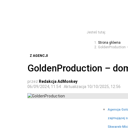
Jesteś tutaj:
Strona główna
GoldenProduction 
Z AGENCJI
GoldenProduction – do
przez
Redakcja AdMonkey
06/09/2024, 11:54
Aktualizacja
10/10/2025, 12:56
Agencja Gol
zajmującej s
Skwarek-Mic