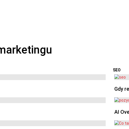
SEO
OSTA
Gdy re
AI Ov