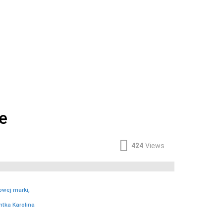
e
424
Views
owej marki,
ntka Karolina