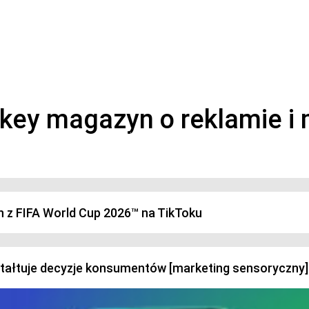
magazyn o marketingu, reklamie i kreatywności
h z FIFA World Cup 2026™ na TikToku
ztałtuje decyzje konsumentów [marketing sensoryczny]