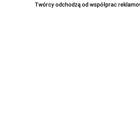
Twórcy odchodzą od współprac reklamowyc
wagę