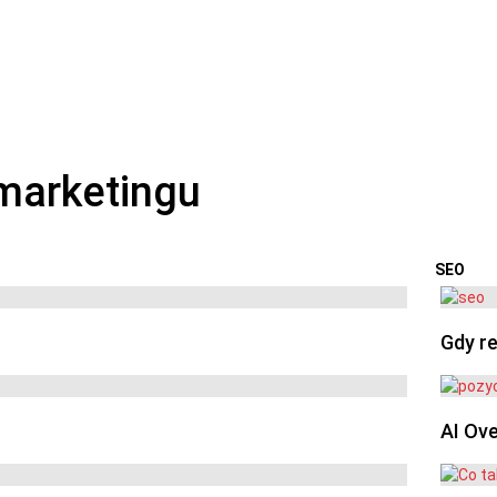
SEO
OSTA
Gdy re
AI Ov