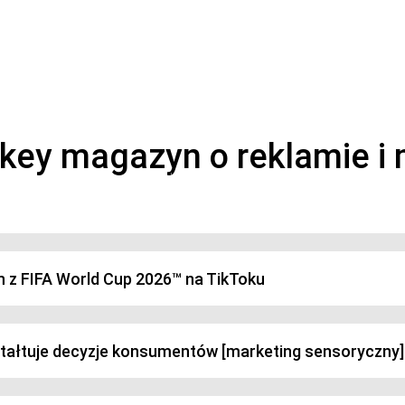
magazyn o marketingu, reklamie i kreatywności
h z FIFA World Cup 2026™ na TikToku
ztałtuje decyzje konsumentów [marketing sensoryczny]