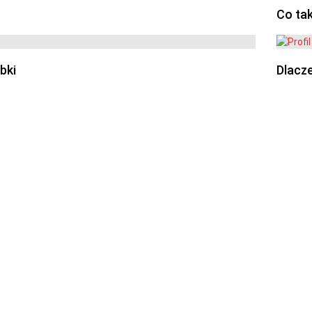
Co ta
bki
Dlacze