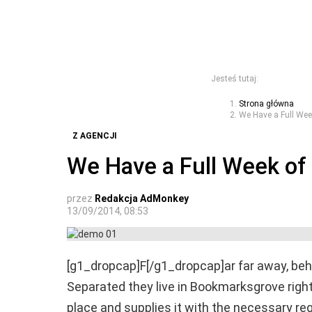
Jesteś tutaj:
Strona główna
We Have a Full Week
Z AGENCJI
We Have a Full Week of 
przez
Redakcja AdMonkey
13/09/2014, 08:53
[g1_dropcap]F[/g1_dropcap]ar far away, behi
Separated they live in Bookmarksgrove right
place and supplies it with the necessary rege