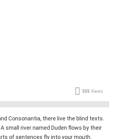
555
Views
d Consonantia, there live the blind texts.
 A small river named Duden flows by their
arts of sentences fly into your mouth.