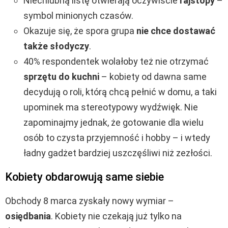
Niechlubną listę otwierają oczywiście
rajstopy
–
symbol minionych czasów.
Okazuje się, że spora grupa
nie chce dostawać
także słodyczy
.
40% respondentek wolałoby też nie otrzymać
sprzętu do kuchni
– kobiety od dawna same
decydują o roli, którą chcą pełnić w domu, a taki
upominek ma stereotypowy wydźwięk. Nie
zapominajmy jednak, że gotowanie dla wielu
osób to czysta przyjemność i hobby – i wtedy
ładny gadżet bardziej uszczęśliwi niż zezłości.
Kobiety obdarowują same siebie
Obchody 8 marca zyskały nowy wymiar –
osiędbania
.
Kobiety nie czekają już tylko na