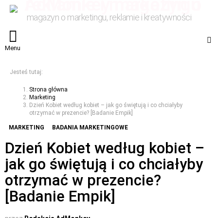
magazyn o marketingu, reklamie i kreatywności
S
Menu
Jesteś tutaj:
Strona główna
Marketing
Dzień Kobiet według kobiet – jak go świętują i co chciałyby
otrzymać w prezencie? [Badanie Empik]
MARKETING
BADANIA MARKETINGOWE
Dzień Kobiet według kobiet –
jak go świętują i co chciałyby
otrzymać w prezencie?
[Badanie Empik]