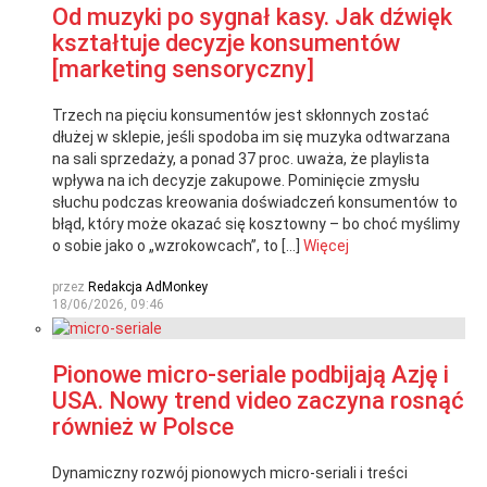
Od muzyki po sygnał kasy. Jak dźwięk
kształtuje decyzje konsumentów
[marketing sensoryczny]
Trzech na pięciu konsumentów jest skłonnych zostać
dłużej w sklepie, jeśli spodoba im się muzyka odtwarzana
na sali sprzedaży, a ponad 37 proc. uważa, że playlista
wpływa na ich decyzje zakupowe. Pominięcie zmysłu
słuchu podczas kreowania doświadczeń konsumentów to
błąd, który może okazać się kosztowny – bo choć myślimy
o sobie jako o „wzrokowcach”, to […]
Więcej
przez
Redakcja AdMonkey
18/06/2026, 09:46
Pionowe micro-seriale podbijają Azję i
USA. Nowy trend video zaczyna rosnąć
również w Polsce
Dynamiczny rozwój pionowych micro-seriali i treści