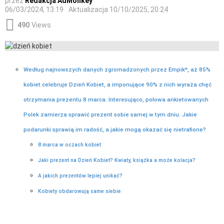
przez
Redakcja AdMonkey
06/03/2024, 13:19
Aktualizacja
10/10/2025, 20:24
490
Views
Według najnowszych danych zgromadzonych przez Empik*, aż 85%
kobiet celebruje Dzień Kobiet, a imponujące 90% z nich wyraża chęć
otrzymania prezentu 8 marca. Interesująco, połowa ankietowanych
Polek zamierza sprawić prezent sobie samej w tym dniu. Jakie
podarunki sprawią im radość, a jakie mogą okazać się nietrafione?
8 marca w oczach kobiet
Jaki prezent na Dzień Kobiet? Kwiaty, książka a może kolacja?
A jakich prezentów lepiej unikać?
Kobiety obdarowują same siebie