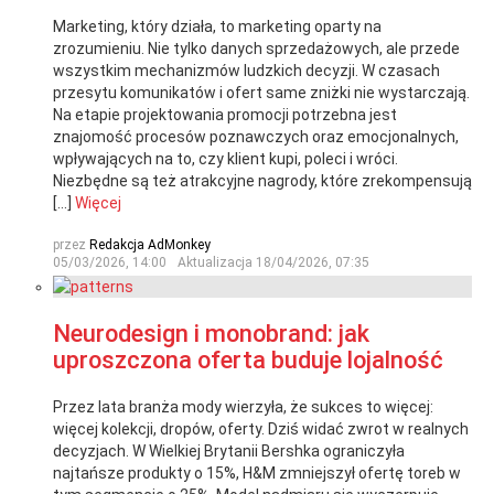
Marketing, który działa, to marketing oparty na
zrozumieniu. Nie tylko danych sprzedażowych, ale przede
wszystkim mechanizmów ludzkich decyzji. W czasach
przesytu komunikatów i ofert same zniżki nie wystarczają.
Na etapie projektowania promocji potrzebna jest
znajomość procesów poznawczych oraz emocjonalnych,
wpływających na to, czy klient kupi, poleci i wróci.
Niezbędne są też atrakcyjne nagrody, które zrekompensują
[…]
Więcej
przez
Redakcja AdMonkey
05/03/2026, 14:00
Aktualizacja
18/04/2026, 07:35
Neurodesign i monobrand: jak
uproszczona oferta buduje lojalność
Przez lata branża mody wierzyła, że sukces to więcej:
więcej kolekcji, dropów, oferty. Dziś widać zwrot w realnych
decyzjach. W Wielkiej Brytanii Bershka ograniczyła
najtańsze produkty o 15%, H&M zmniejszył ofertę toreb w