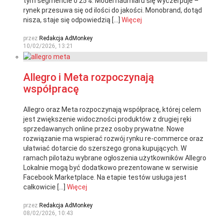
tym segmencie o 25%. Model nadmiaru się wyczerpuje –
rynek przesuwa się od ilości do jakości. Monobrand, dotąd
nisza, staje się odpowiedzią […]
Więcej
przez
Redakcja AdMonkey
10/02/2026, 13:21
Allegro i Meta rozpoczynają
współpracę
Allegro oraz Meta rozpoczynają współpracę, której celem
jest zwiększenie widoczności produktów z drugiej ręki
sprzedawanych online przez osoby prywatne. Nowe
rozwiązanie ma wspierać rozwój rynku re-commerce oraz
ułatwiać dotarcie do szerszego grona kupujących. W
ramach pilotażu wybrane ogłoszenia użytkowników Allegro
Lokalnie mogą być dodatkowo prezentowane w serwisie
Facebook Marketplace. Na etapie testów usługa jest
całkowicie […]
Więcej
przez
Redakcja AdMonkey
08/02/2026, 10:43