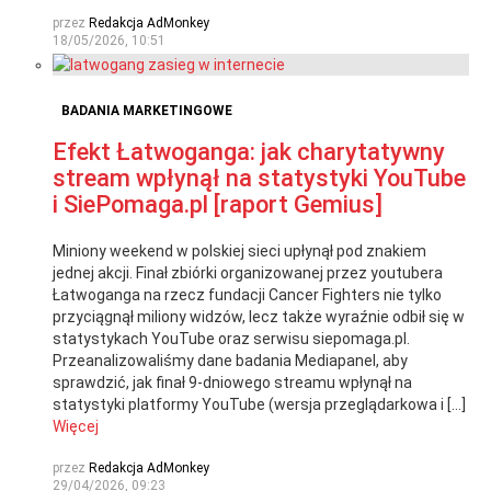
przez
Redakcja AdMonkey
18/05/2026, 10:51
BADANIA MARKETINGOWE
Efekt Łatwoganga: jak charytatywny
stream wpłynął na statystyki YouTube
i SiePomaga.pl [raport Gemius]
Miniony weekend w polskiej sieci upłynął pod znakiem
jednej akcji. Finał zbiórki organizowanej przez youtubera
Łatwoganga na rzecz fundacji Cancer Fighters nie tylko
przyciągnął miliony widzów, lecz także wyraźnie odbił się w
statystykach YouTube oraz serwisu siepomaga.pl.
Przeanalizowaliśmy dane badania Mediapanel, aby
sprawdzić, jak finał 9-dniowego streamu wpłynął na
statystyki platformy YouTube (wersja przeglądarkowa i […]
Więcej
przez
Redakcja AdMonkey
29/04/2026, 09:23