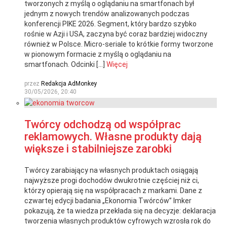
tworzonych z myślą o oglądaniu na smartfonach był
jednym z nowych trendów analizowanych podczas
konferencji PIKE 2026. Segment, który bardzo szybko
rośnie w Azji i USA, zaczyna być coraz bardziej widoczny
również w Polsce. Micro-seriale to krótkie formy tworzone
w pionowym formacie z myślą o oglądaniu na
smartfonach. Odcinki […]
Więcej
przez
Redakcja AdMonkey
30/05/2026, 20:40
Twórcy odchodzą od współprac
reklamowych. Własne produkty dają
większe i stabilniejsze zarobki
Twórcy zarabiający na własnych produktach osiągają
najwyższe progi dochodów dwukrotnie częściej niż ci,
którzy opierają się na współpracach z markami. Dane z
czwartej edycji badania „Ekonomia Twórców” Imker
pokazują, że ta wiedza przekłada się na decyzje: deklaracja
tworzenia własnych produktów cyfrowych wzrosła rok do