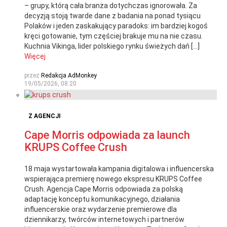
– grupy, którą cała branża dotychczas ignorowała. Za
decyzją stoją twarde dane z badania na ponad tysiącu
Polaków i jeden zaskakujący paradoks: im bardziej kogoś
kręci gotowanie, tym częściej brakuje mu na nie czasu.
Kuchnia Vikinga, lider polskiego rynku świeżych dań […]
Więcej
przez
Redakcja AdMonkey
19/05/2026, 08:20
Z AGENCJI
Cape Morris odpowiada za launch
KRUPS Coffee Crush
18 maja wystartowała kampania digitalowa i influencerska
wspierająca premierę nowego ekspresu KRUPS Coffee
Crush. Agencja Cape Morris odpowiada za polską
adaptację konceptu komunikacyjnego, działania
influencerskie oraz wydarzenie premierowe dla
dziennikarzy, twórców internetowych i partnerów