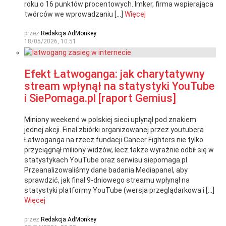
roku o 16 punktów procentowych. Imker, firma wspierająca
twórców we wprowadzaniu […]
Więcej
przez
Redakcja AdMonkey
18/05/2026, 10:51
Efekt Łatwoganga: jak charytatywny
stream wpłynął na statystyki YouTube
i SiePomaga.pl [raport Gemius]
Miniony weekend w polskiej sieci upłynął pod znakiem
jednej akcji. Finał zbiórki organizowanej przez youtubera
Łatwoganga na rzecz fundacji Cancer Fighters nie tylko
przyciągnął miliony widzów, lecz także wyraźnie odbił się w
statystykach YouTube oraz serwisu siepomaga.pl.
Przeanalizowaliśmy dane badania Mediapanel, aby
sprawdzić, jak finał 9-dniowego streamu wpłynął na
statystyki platformy YouTube (wersja przeglądarkowa i […]
Więcej
przez
Redakcja AdMonkey