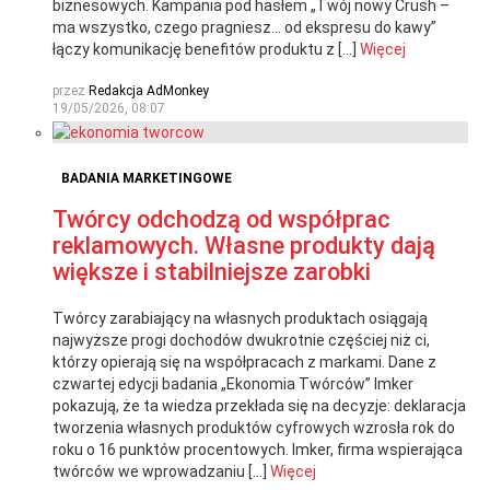
biznesowych. Kampania pod hasłem „Twój nowy Crush –
ma wszystko, czego pragniesz… od ekspresu do kawy”
łączy komunikację benefitów produktu z […]
Więcej
przez
Redakcja AdMonkey
19/05/2026, 08:07
BADANIA MARKETINGOWE
Twórcy odchodzą od współprac
reklamowych. Własne produkty dają
większe i stabilniejsze zarobki
Twórcy zarabiający na własnych produktach osiągają
najwyższe progi dochodów dwukrotnie częściej niż ci,
którzy opierają się na współpracach z markami. Dane z
czwartej edycji badania „Ekonomia Twórców” Imker
pokazują, że ta wiedza przekłada się na decyzje: deklaracja
tworzenia własnych produktów cyfrowych wzrosła rok do
roku o 16 punktów procentowych. Imker, firma wspierająca
twórców we wprowadzaniu […]
Więcej