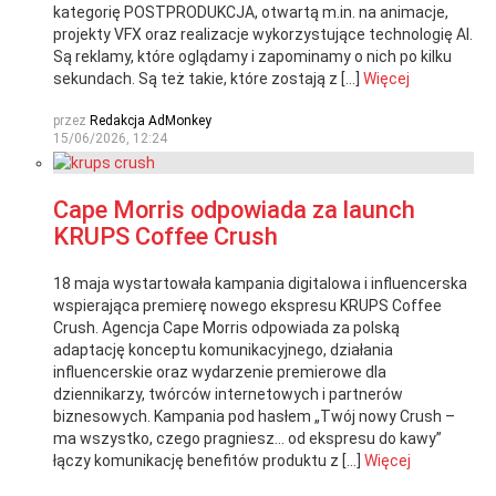
kategorię POSTPRODUKCJA, otwartą m.in. na animacje,
projekty VFX oraz realizacje wykorzystujące technologię AI.
Są reklamy, które oglądamy i zapominamy o nich po kilku
sekundach. Są też takie, które zostają z […]
Więcej
przez
Redakcja AdMonkey
15/06/2026, 12:24
Cape Morris odpowiada za launch
KRUPS Coffee Crush
18 maja wystartowała kampania digitalowa i influencerska
wspierająca premierę nowego ekspresu KRUPS Coffee
Crush. Agencja Cape Morris odpowiada za polską
adaptację konceptu komunikacyjnego, działania
influencerskie oraz wydarzenie premierowe dla
dziennikarzy, twórców internetowych i partnerów
biznesowych. Kampania pod hasłem „Twój nowy Crush –
ma wszystko, czego pragniesz… od ekspresu do kawy”
łączy komunikację benefitów produktu z […]
Więcej