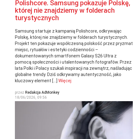
Polishcore. Samsung pokazuje Polskę,
której nie znajdziemy w folderach
turystycznych
Samsung startuje z kampanią Polishcore, odkrywając
Polskę, której nie znajdziemy w folderach turystycznych.
Projekt ten pokazuje współczesną polskość przez pryzmat
miejsc, rytuałów i estetyki codzienności –
dokumentowanych smartfonem Galaxy S26 Ultra z
pomocą społeczności i utalentowanych fotografów. Przez
lata Polki i Polacy szukali inspiracji na zewnątrz, naśladując
globalne trendy. Dziś odkrywamy autentyczność, jako
kluczowy element […]
Więcej
przez
Redakcja AdMonkey
18/06/2026, 09:56