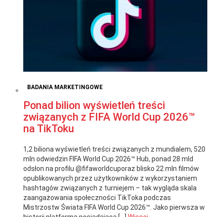
BADANIA MARKETINGOWE
Ponad bilion wyświetleń treści
związanych z FIFA World Cup 2026™
na TikToku
1,2 biliona wyświetleń treści związanych z mundialem, 520
mln odwiedzin FIFA World Cup 2026™ Hub, ponad 28 mld
odsłon na profilu @fifaworldcuporaz blisko 22 mln filmów
opublikowanych przez użytkowników z wykorzystaniem
hashtagów związanych z turniejem – tak wygląda skala
zaangażowania społeczności TikToka podczas
Mistrzostw Świata FIFA World Cup 2026™. Jako pierwsza w
historii platforma posiadająca […]
Więcej