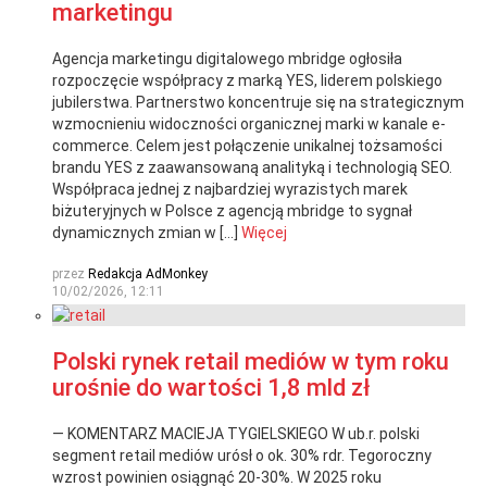
marketingu
Agencja marketingu digitalowego mbridge ogłosiła
rozpoczęcie współpracy z marką YES, liderem polskiego
jubilerstwa. Partnerstwo koncentruje się na strategicznym
wzmocnieniu widoczności organicznej marki w kanale e-
commerce. Celem jest połączenie unikalnej tożsamości
brandu YES z zaawansowaną analityką i technologią SEO.
Współpraca jednej z najbardziej wyrazistych marek
biżuteryjnych w Polsce z agencją mbridge to sygnał
dynamicznych zmian w […]
Więcej
przez
Redakcja AdMonkey
10/02/2026, 12:11
Polski rynek retail mediów w tym roku
urośnie do wartości 1,8 mld zł
— KOMENTARZ MACIEJA TYGIELSKIEGO W ub.r. polski
segment retail mediów urósł o ok. 30% rdr. Tegoroczny
wzrost powinien osiągnąć 20-30%. W 2025 roku