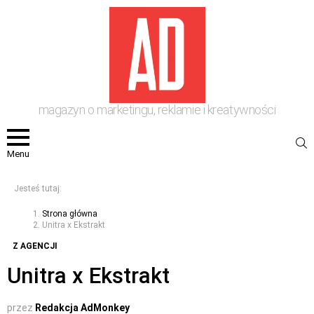
magazyn o marketingu, reklamie i kreatywności
S
Menu
Jesteś tutaj:
Strona główna
Unitra x Ekstrakt
Z AGENCJI
Unitra x Ekstrakt
przez
Redakcja AdMonkey