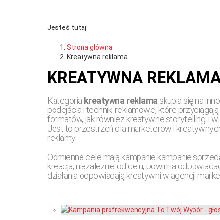
Jesteś tutaj:
Strona główna
Kreatywna reklama
KREATYWNA REKLAM
Kategoria
kreatywna reklama
skupia się na in
podejścia i techniki reklamowe, które przyciąg
formatów, jak również kreatywne storytellingi i wi
Jest to przestrzeń dla marketerów i kreatywnych 
reklamy.
Lama Zaopatrzeniowa L
Pij mleko! Będziesz wiel
Odmienne cele mają kampanie kampanie sprzedaż
kreacja, niezależnie od celu, powinna odpowiada
wysokości
stało, że okazała się t
działania odpowiadają kreatywni w agencji marke
ARTYKUŁY
ARTYKUŁY
ADMONKEY
TEMATYCZNE