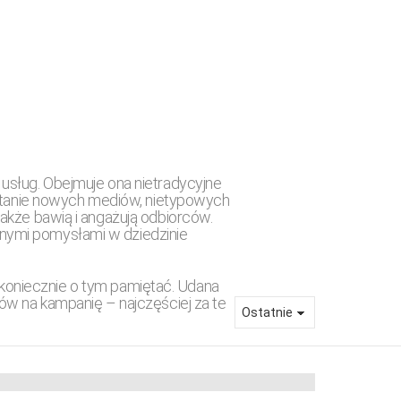
usług. Obejmuje ona nietradycyjne
zystanie nowych mediów, nietypowych
 także bawią i angażują odbiorców.
yjnymi pomysłami w dziedzinie
® i prawie 4 metry
mpanii. Jak to się
koniecznie o tym pamiętać. Udana
ów na kampanię – najczęściej za te