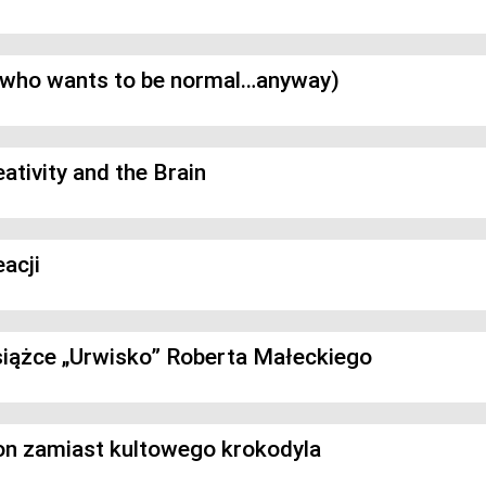
i who wants to be normal…anyway)
tivity and the Brain
acji
iążce „Urwisko” Roberta Małeckiego
gon zamiast kultowego krokodyla