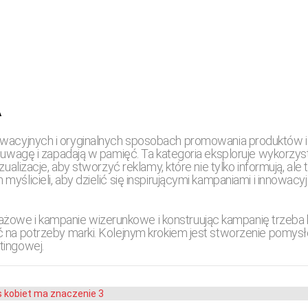
A
nowacyjnych i oryginalnych sposobach promowania produktów i 
ają uwagę i zapadają w pamięć. Ta kategoria eksploruje wykor
zualizacje, aby stworzyć reklamy, które nie tylko informują, ale
myślicieli, aby dzielić się inspirującymi kampaniami i innowac
EGO: 200 tysięcy klocków LEGO
ki! Ponad 20 lat od początku ka
owe i kampanie wizerunkowe i konstruując kampanię trzeba 
ć na potrzeby marki. Kolejnym krokiem jest stworzenie pomysł
ak wielkim sukcesem?
tingowej.