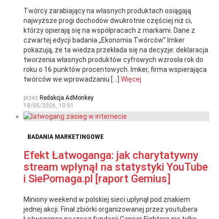
Twórcy zarabiający na własnych produktach osiągają
najwyższe progi dochodów dwukrotnie częściej niż ci,
którzy opierają się na współpracach z markami. Dane z
czwartej edycji badania „Ekonomia Twórców” Imker
pokazują, że ta wiedza przekłada się na decyzje: deklaracja
tworzenia własnych produktów cyfrowych wzrosła rok do
roku o 16 punktów procentowych. Imker, firma wspierająca
twórców we wprowadzaniu […]
Więcej
przez
Redakcja AdMonkey
18/05/2026, 10:51
BADANIA MARKETINGOWE
Efekt Łatwoganga: jak charytatywny
stream wpłynął na statystyki YouTube
i SiePomaga.pl [raport Gemius]
Miniony weekend w polskiej sieci upłynął pod znakiem
jednej akcji. Finał zbiórki organizowanej przez youtubera