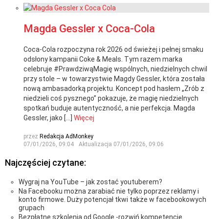
Magda Gessler x Coca-Cola
Coca-Cola rozpoczyna rok 2026 od świeżej i pełnej smaku
odsłony kampanii Coke & Meals. Tym razem marka
celebruje #PrawdziwąMagię wspólnych, niedzielnych chwil
przy stole – w towarzystwie Magdy Gessler, która została
nową ambasadorką projektu. Koncept pod hasłem „Zrób z
niedzieli coś pysznego” pokazuje, że magię niedzielnych
spotkań buduje autentyczność, a nie perfekcja. Magda
Gessler, jako […]
Więcej
przez
Redakcja AdMonkey
07/01/2026, 09:04
Aktualizacja
07/01/2026, 09:06
Najczęściej czytane:
Wygraj na YouTube – jak zostać youtuberem?
Na Facebooku można zarabiać nie tylko poprzez reklamy i
konto firmowe. Duży potencjał tkwi także w facebookowych
grupach
Bezpłatne szkolenia od Google -rozwiń kompetencje