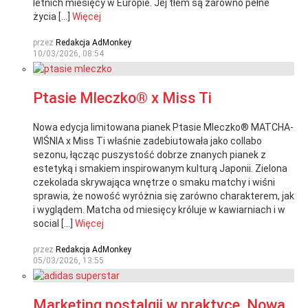
letnich miesięcy w Europie. Jej tłem są zarówno pełne
życia […]
Więcej
przez
Redakcja AdMonkey
10/03/2026, 08:54
Ptasie Mleczko® x Miss Ti
Nowa edycja limitowana pianek Ptasie Mleczko® MATCHA-
WIŚNIA x Miss Ti właśnie zadebiutowała jako collabo
sezonu, łącząc puszystość dobrze znanych pianek z
estetyką i smakiem inspirowanym kulturą Japonii. Zielona
czekolada skrywająca wnętrze o smaku matchy i wiśni
sprawia, że nowość wyróżnia się zarówno charakterem, jak
i wyglądem. Matcha od miesięcy króluje w kawiarniach i w
social […]
Więcej
przez
Redakcja AdMonkey
05/03/2026, 13:55
Marketing nostalgii w praktyce. Nowa