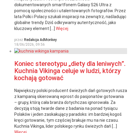
dokumentowanych smartfonem Galaxy S26 Ultra z
pomocą społeczności i utalentowanych fotografów. Przez
lata Polki i Polacy szukali inspiracji na zewnątrz, naśladując
globalne trendy. Dziś odkrywamy autentyczność, jako
kluczowy element […]
Więcej
przez
Redakcja AdMonkey
18/06/2026, 09:56
Koniec stereotypu „diety dla leniwych”.
Kuchnia Vikinga celuje w ludzi, którzy
kochają gotować
Największy polski producent świeżych dań gotowych rusza
z kampanią skierowaną wprost do pasjonatów gotowania
– grupy, którą cała branża dotychczas ignorowała. Za
decyzją stoją twarde dane z badania na ponad tysiącu
Polaków i jeden zaskakujący paradoks: im bardziej kogoś
kręci gotowanie, tym częściej brakuje mu na nie czasu.
Kuchnia Vikinga, lider polskiego rynku świeżych dań […]
Więcej