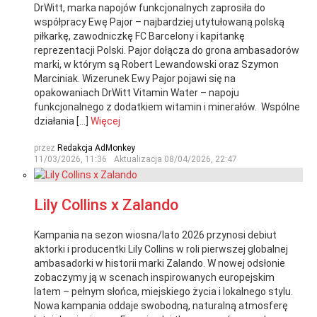
DrWitt, marka napojów funkcjonalnych zaprosiła do
współpracy Ewę Pajor – najbardziej utytułowaną polską
piłkarkę, zawodniczkę FC Barcelony i kapitankę
reprezentacji Polski. Pajor dołącza do grona ambasadorów
marki, w którym są Robert Lewandowski oraz Szymon
Marciniak. Wizerunek Ewy Pajor pojawi się na
opakowaniach DrWitt Vitamin Water – napoju
funkcjonalnego z dodatkiem witamin i minerałów. Wspólne
działania […]
Więcej
przez
Redakcja AdMonkey
11/03/2026, 11:36
Aktualizacja
08/04/2026, 22:47
Lily Collins x Zalando
Kampania na sezon wiosna/lato 2026 przynosi debiut
aktorki i producentki Lily Collins w roli pierwszej globalnej
ambasadorki w historii marki Zalando. W nowej odsłonie
zobaczymy ją w scenach inspirowanych europejskim
latem – pełnym słońca, miejskiego życia i lokalnego stylu.
Nowa kampania oddaje swobodną, naturalną atmosferę