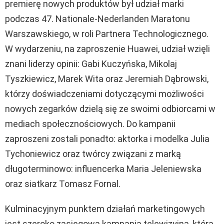
premierę nowych produktów był udział marki
podczas 47. Nationale-Nederlanden Maratonu
Warszawskiego, w roli Partnera Technologicznego.
W wydarzeniu, na zaproszenie Huawei, udział wzięli
znani liderzy opinii:
Gabi Kuczyńska
,
Mikolaj
Tyszkiewicz
,
Marek Wita
oraz
Jeremiah Dąbrowski
,
którzy doświadczeniami dotyczącymi możliwości
nowych zegarków dzielą się ze swoimi odbiorcami w
mediach społecznościowych. Do kampanii
zaproszeni zostali ponadto: aktorka i modelka
Julia
Tychoniewicz
oraz twórcy związani z marką
długoterminowo: influencerka
Maria Jeleniewska
oraz siatkarz
Tomasz Fornal
.
Kulminacyjnym punktem działań marketingowych
jest szeroko zasięgowa kampania telewizyjna, która