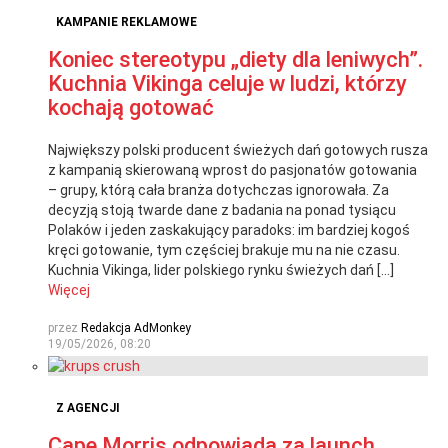
KAMPANIE REKLAMOWE
Koniec stereotypu „diety dla leniwych”.
Kuchnia Vikinga celuje w ludzi, którzy
kochają gotować
Największy polski producent świeżych dań gotowych rusza
z kampanią skierowaną wprost do pasjonatów gotowania
– grupy, którą cała branża dotychczas ignorowała. Za
decyzją stoją twarde dane z badania na ponad tysiącu
Polaków i jeden zaskakujący paradoks: im bardziej kogoś
kręci gotowanie, tym częściej brakuje mu na nie czasu.
Kuchnia Vikinga, lider polskiego rynku świeżych dań […]
Więcej
przez
Redakcja AdMonkey
19/05/2026, 08:20
Z AGENCJI
Cape Morris odpowiada za launch