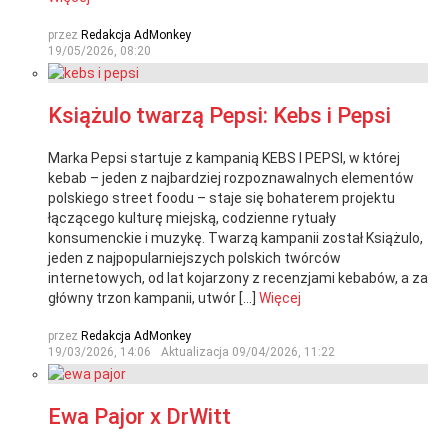
przez
Redakcja AdMonkey
19/05/2026, 08:20
Książulo twarzą Pepsi: Kebs i Pepsi
Marka Pepsi startuje z kampanią KEBS I PEPSI, w której
kebab – jeden z najbardziej rozpoznawalnych elementów
polskiego street foodu – staje się bohaterem projektu
łączącego kulturę miejską, codzienne rytuały
konsumenckie i muzykę. Twarzą kampanii został Książulo,
jeden z najpopularniejszych polskich twórców
internetowych, od lat kojarzony z recenzjami kebabów, a za
główny trzon kampanii, utwór […]
Więcej
przez
Redakcja AdMonkey
19/03/2026, 14:06
Aktualizacja
09/04/2026, 11:22
Ewa Pajor x DrWitt