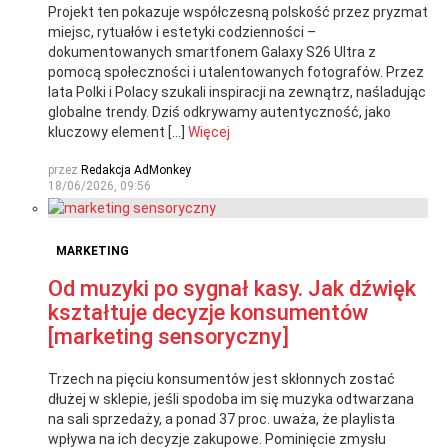
Projekt ten pokazuje współczesną polskość przez pryzmat
miejsc, rytuałów i estetyki codzienności –
dokumentowanych smartfonem Galaxy S26 Ultra z
pomocą społeczności i utalentowanych fotografów. Przez
lata Polki i Polacy szukali inspiracji na zewnątrz, naśladując
globalne trendy. Dziś odkrywamy autentyczność, jako
kluczowy element […]
Więcej
przez
Redakcja AdMonkey
18/06/2026, 09:56
MARKETING
Od muzyki po sygnał kasy. Jak dźwięk
kształtuje decyzje konsumentów
[marketing sensoryczny]
Trzech na pięciu konsumentów jest skłonnych zostać
dłużej w sklepie, jeśli spodoba im się muzyka odtwarzana
na sali sprzedaży, a ponad 37 proc. uważa, że playlista
wpływa na ich decyzje zakupowe. Pominięcie zmysłu