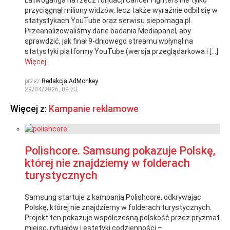
Łatwoganga na rzecz fundacji Cancer Fighters nie tylko
przyciągnął miliony widzów, lecz także wyraźnie odbił się w
statystykach YouTube oraz serwisu siepomaga.pl.
Przeanalizowaliśmy dane badania Mediapanel, aby
sprawdzić, jak finał 9-dniowego streamu wpłynął na
statystyki platformy YouTube (wersja przeglądarkowa i […]
Więcej
przez
Redakcja AdMonkey
29/04/2026, 09:23
Więcej z:
Kampanie reklamowe
Polishcore. Samsung pokazuje Polskę,
której nie znajdziemy w folderach
turystycznych
Samsung startuje z kampanią Polishcore, odkrywając
Polskę, której nie znajdziemy w folderach turystycznych.
Projekt ten pokazuje współczesną polskość przez pryzmat
miejsc, rytuałów i estetyki codzienności –