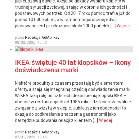
jubileuszową edycję. Akcja od dekady wspiera kobiety w
trudnej sytuacji życiowej, stając w obronie ich godności i
podstawowych potrzeb. Od 2017 roku pomoc trafiła już do
ponad 10 000 kobiet, a w ramach tegorocznej edycji
planowane jest przekazanie około 2000 pudełek […]
Więcej
przez
Redakcja AdMonkey
08/02/2026, 10:50
IKEA świętuje 40 lat klopsików – ikony
doświadczenia marki
Niektóre produkty z czasem przestają być elementem
oferty, a stają się integralną częścią doświadczenia marki.
W IKEA taką rolę od czterech dekad pełnią klopsiki IKEA –
obecne w restauracjach od 1985 roku i dziś nierozerwalnie
związane z wizytą w sklepie. Jubileusz ich obecności to
okazja do podkreślenia znaczenia gastronomii jako
narzędzia budowania relacji z klientem […]
Więcej
przez
Redakcja AdMonkey
07/01/2026, 19:16