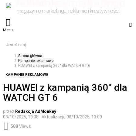
magazyn o marketingu, reklamie i kreatywności
S
Menu
Jesteś tutaj:
Strona główna
Kampanie reklamowe
HUAWEI z kampanią 360° dla WATCH GT 6
KAMPANIE REKLAMOWE
HUAWEI z kampanią 360° dla
WATCH GT 6
przez
Redakcja AdMonkey
03/10/2025, 10:08
Aktualizacja
08/10/2025, 13:09
588
Views