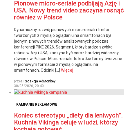
Pionowe micro-seriale podbijają Azję i
USA. Nowy trend video zaczyna rosnąć
również w Polsce
Dynamiczny rozwój pionowych micro-seriali i treści
tworzonych z myślą o oglądaniu na smartfonach był
jednym z nowych trendów analizowanych podczas
konferencji PIKE 2026. Segment, który bardzo szybko
rośnie w Azji i USA, zaczyna być coraz bardziej widoczny
również w Polsce. Micro-seriale to krótkie formy tworzone
w pionowym formacie z myślą o oglądaniu na
smartfonach. Odcinki […]
Więcej
przez
Redakcja AdMonkey
30/05/2026, 20:40
KAMPANIE REKLAMOWE
Koniec stereotypu „diety dla leniwych”.
Kuchnia Vikinga celuje w ludzi, którzy
kochają gotować