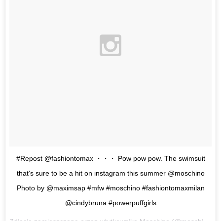
#Repost @fashiontomax ・・・ Pow pow pow. The swimsuit
that's sure to be a hit on instagram this summer @moschino
Photo by @maximsap #mfw #moschino #fashiontomaxmilan
@cindybruna #powerpuffgirls