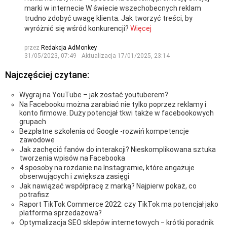
marki w internecie W świecie wszechobecnych reklam
trudno zdobyć uwagę klienta. Jak tworzyć treści, by
wyróżnić się wśród konkurencji?
Więcej
przez
Redakcja AdMonkey
31/05/2023, 07:49
Aktualizacja
17/01/2025, 23:14
Najczęściej czytane:
Wygraj na YouTube – jak zostać youtuberem?
Na Facebooku można zarabiać nie tylko poprzez reklamy i
konto firmowe. Duży potencjał tkwi także w facebookowych
grupach
Bezpłatne szkolenia od Google -rozwiń kompetencje
zawodowe
Jak zachęcić fanów do interakcji? Nieskomplikowana sztuka
tworzenia wpisów na Facebooka
4 sposoby na rozdanie na Instagramie, które angażuje
obserwujących i zwiększa zasięgi
Jak nawiązać współpracę z marką? Najpierw pokaż, co
potrafisz
Raport TikTok Commerce 2022: czy TikTok ma potencjał jako
platforma sprzedażowa?
Optymalizacja SEO sklepów internetowych ‒ krótki poradnik