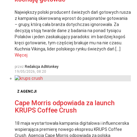
Największy polski producent świeżych dań gotowych rusza
z kampanią skierowaną wprost do pasjonatów gotowania
– grupy, którą cała branża dotychczas ignorowała. Za
decyzją stoją twarde dane z badania na ponad tysiącu
Polaków i jeden zaskakujący paradoks: im bardziej kogoś
kręci gotowanie, tym częściej brakuje mu na nie czasu.
Kuchnia Vikinga, lider polskiego rynku świeżych dań […]
Więcej
przez
Redakcja AdMonkey
19/05/2026, 08:20
Z AGENCJI
Cape Morris odpowiada za launch
KRUPS Coffee Crush
18 maja wystartowała kampania digitalowa i influencerska
wspierająca premierę nowego ekspresu KRUPS Coffee
Crush. Agencja Cape Morris odpowiada za polską