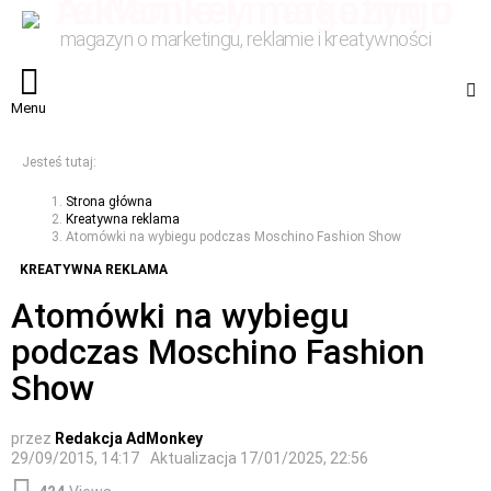
magazyn o marketingu, reklamie i kreatywności
S
Menu
Jesteś tutaj:
Strona główna
Kreatywna reklama
Atomówki na wybiegu podczas Moschino Fashion Show
KREATYWNA REKLAMA
Atomówki na wybiegu
podczas Moschino Fashion
Show
przez
Redakcja AdMonkey
29/09/2015, 14:17
Aktualizacja
17/01/2025, 22:56