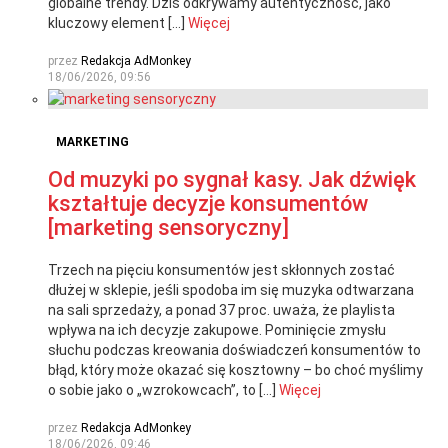
globalne trendy. Dziś odkrywamy autentyczność, jako
kluczowy element […]
Więcej
przez
Redakcja AdMonkey
18/06/2026, 09:56
MARKETING
Od muzyki po sygnał kasy. Jak dźwięk
kształtuje decyzje konsumentów
[marketing sensoryczny]
Trzech na pięciu konsumentów jest skłonnych zostać
dłużej w sklepie, jeśli spodoba im się muzyka odtwarzana
na sali sprzedaży, a ponad 37 proc. uważa, że playlista
wpływa na ich decyzje zakupowe. Pominięcie zmysłu
słuchu podczas kreowania doświadczeń konsumentów to
błąd, który może okazać się kosztowny – bo choć myślimy
o sobie jako o „wzrokowcach”, to […]
Więcej
przez
Redakcja AdMonkey
18/06/2026, 09:46