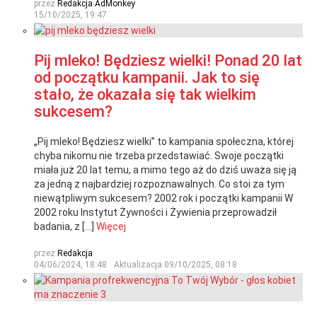
przez
Redakcja AdMonkey
15/10/2025, 19:47
Pij mleko! Będziesz wielki! Ponad 20 lat
od początku kampanii. Jak to się
stało, że okazała się tak wielkim
sukcesem?
„Pij mleko! Będziesz wielki” to kampania społeczna, której
chyba nikomu nie trzeba przedstawiać. Swoje początki
miała już 20 lat temu, a mimo tego aż do dziś uważa się ją
za jedną z najbardziej rozpoznawalnych. Co stoi za tym
niewątpliwym sukcesem? 2002 rok i początki kampanii W
2002 roku Instytut Żywności i Żywienia przeprowadził
badania, z […]
Więcej
przez
Redakcja
04/06/2024, 18:48
Aktualizacja
09/10/2025, 08:18