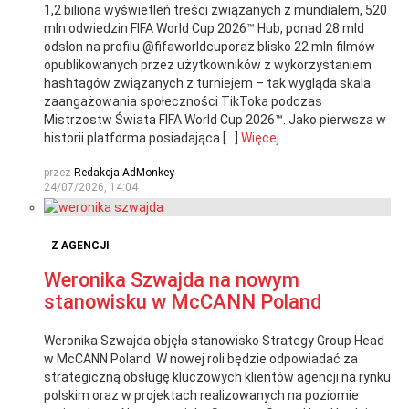
1,2 biliona wyświetleń treści związanych z mundialem, 520
mln odwiedzin FIFA World Cup 2026™ Hub, ponad 28 mld
odsłon na profilu @fifaworldcuporaz blisko 22 mln filmów
opublikowanych przez użytkowników z wykorzystaniem
hashtagów związanych z turniejem – tak wygląda skala
zaangażowania społeczności TikToka podczas
Mistrzostw Świata FIFA World Cup 2026™. Jako pierwsza w
historii platforma posiadająca […]
Więcej
przez
Redakcja AdMonkey
24/07/2026, 14:04
Z AGENCJI
Weronika Szwajda na nowym
stanowisku w McCANN Poland
Weronika Szwajda objęła stanowisko Strategy Group Head
w McCANN Poland. W nowej roli będzie odpowiadać za
strategiczną obsługę kluczowych klientów agencji na rynku
polskim oraz w projektach realizowanych na poziomie