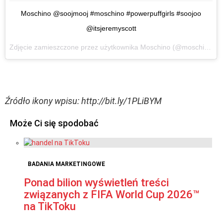
Moschino @soojmooj #moschino #powerpuffgirls #soojoo
@itsjeremyscott
Zdjęcie zamieszczone przez użytkownika Moschino (@moschino)
2
Źródło ikony wpisu: http://bit.ly/1PLiBYM
Może Ci się spodobać
BADANIA MARKETINGOWE
Ponad bilion wyświetleń treści
związanych z FIFA World Cup 2026™
na TikToku