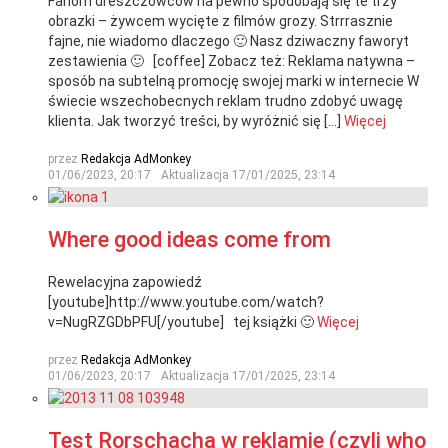
Fanom dreszczowców na pewno spodobają się te trzy
obrazki – żywcem wycięte z filmów grozy. Strrrasznie
fajne, nie wiadomo dlaczego 🙂 Nasz dziwaczny faworyt
zestawienia 🙂 [coffee] Zobacz też: Reklama natywna –
sposób na subtelną promocję swojej marki w internecie W
świecie wszechobecnych reklam trudno zdobyć uwagę
klienta. Jak tworzyć treści, by wyróżnić się […]
Więcej
przez
Redakcja AdMonkey
01/06/2023, 20:17
Aktualizacja
17/01/2025, 23:14
Where good ideas come from
Rewelacyjna zapowiedź
[youtube]http://www.youtube.com/watch?
v=NugRZGDbPFU[/youtube] tej książki 🙂
Więcej
przez
Redakcja AdMonkey
01/06/2023, 20:17
Aktualizacja
17/01/2025, 23:14
Test Rorschacha w reklamie (czyli who