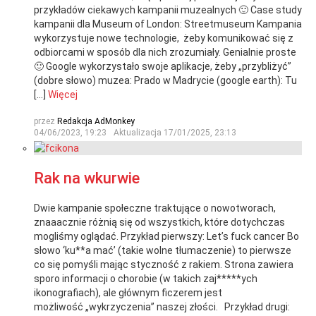
przykładów ciekawych kampanii muzealnych 🙂 Case study
kampanii dla Museum of London: Streetmuseum Kampania
wykorzystuje nowe technologie, żeby komunikować się z
odbiorcami w sposób dla nich zrozumiały. Genialnie proste
🙂 Google wykorzystało swoje aplikacje, żeby „przybliżyć”
(dobre słowo) muzea: Prado w Madrycie (google earth): Tu
[…]
Więcej
przez
Redakcja AdMonkey
04/06/2023, 19:23
Aktualizacja
17/01/2025, 23:13
Rak na wkurwie
Dwie kampanie społeczne traktujące o nowotworach,
znaaacznie różnią się od wszystkich, które dotychczas
mogliśmy oglądać. Przykład pierwszy: Let’s fuck cancer Bo
słowo ‘ku**a mać’ (takie wolne tłumaczenie) to pierwsze
co się pomyśli mając styczność z rakiem. Strona zawiera
sporo informacji o chorobie (w takich zaj*****ych
ikonografiach), ale głównym ficzerem jest
możliwość „wykrzyczenia” naszej złości. Przykład drugi: