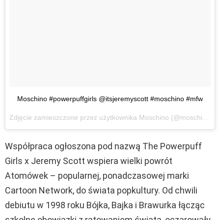
Moschino #powerpuffgirls @itsjeremyscott #moschino #mfw
Zdjęcie zamieszczone przez użytkownika Moschino (@moschino)
2
Współpraca ogłoszona pod nazwą The Powerpuff
Girls x Jeremy Scott wspiera wielki powrót
Atomówek – popularnej, ponadczasowej marki
Cartoon Network, do świata popkultury. Od chwili
debiutu w 1998 roku Bójka, Bajka i Brawurka łącząc
szkolne obowiązki z ratowaniem świata, oczarowały