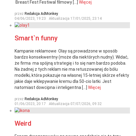
Breast Fest Festiwal filmowy […]
Więcej
przez
Redakcja AdMonkey
04/06/2023, 19:23
Aktualizacja
17/01/2025, 23:14
Smart`n funny
Kampanie reklamowe Olay są prowadzone w sposób
bardzo konsekwentny (może dla niektórych nudny). Widać,
że firma ma spójną strategię i to się nam bardzo podoba.
Na żadnej z tych reklam nie ma retuszowanej do bólu
modelki, która pokazuje na własnej 15-letniej skórze efekty
jakie daje wklepywanie kremu dla 50-cio latki. Jest
natomiast dowcipna i inteligentna […]
Więcej
przez
Redakcja AdMonkey
01/06/2023, 20:17
Aktualizacja
07/07/2026, 09:32
Weird