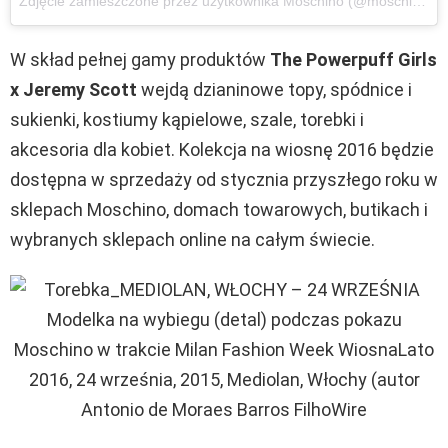
Zdjęcie zamieszczone przez użytkownika Moschino (@moschino)
2
W skład pełnej gamy produktów
The Powerpuff Girls
x Jeremy Scott
wejdą dzianinowe topy, spódnice i
sukienki, kostiumy kąpielowe, szale, torebki i
akcesoria dla kobiet. Kolekcja na wiosnę 2016 będzie
dostępna w sprzedaży od stycznia przyszłego roku w
sklepach Moschino, domach towarowych, butikach i
wybranych sklepach online na całym świecie.