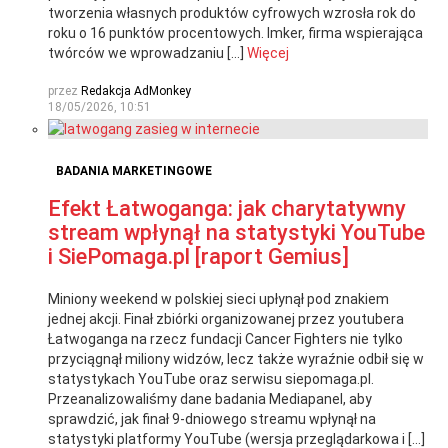
tworzenia własnych produktów cyfrowych wzrosła rok do
roku o 16 punktów procentowych. Imker, firma wspierająca
twórców we wprowadzaniu […]
Więcej
przez
Redakcja AdMonkey
18/05/2026, 10:51
BADANIA MARKETINGOWE
Efekt Łatwoganga: jak charytatywny
stream wpłynął na statystyki YouTube
i SiePomaga.pl [raport Gemius]
Miniony weekend w polskiej sieci upłynął pod znakiem
jednej akcji. Finał zbiórki organizowanej przez youtubera
Łatwoganga na rzecz fundacji Cancer Fighters nie tylko
przyciągnął miliony widzów, lecz także wyraźnie odbił się w
statystykach YouTube oraz serwisu siepomaga.pl.
Przeanalizowaliśmy dane badania Mediapanel, aby
sprawdzić, jak finał 9-dniowego streamu wpłynął na
statystyki platformy YouTube (wersja przeglądarkowa i […]