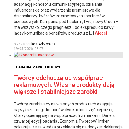
adaptację konceptu komunikacyjnego, działania
influencerskie oraz wydarzenie premierowe dla
dziennikarzy, twórców internetowych i partnerów
biznesowych. Kampania pod hasłem „Twój nowy Crush –
ma wszystko, czego pragniesz… od ekspresu do kawy”
łączy komunikację benefitów produktu z […]
Więcej
przez
Redakcja AdMonkey
19/05/2026, 08:07
BADANIA MARKETINGOWE
Twórcy odchodzą od współprac
reklamowych. Własne produkty dają
większe i stabilniejsze zarobki
Twórcy zarabiający na własnych produktach osiągają
najwyższe progi dochodów dwukrotnie częściej niż ci,
którzy opierają się na współpracach z markami. Dane z
czwartej edycji badania „Ekonomia Twórców” Imker
pokazują, że ta wiedza przekłada się na decyzje: deklaracja