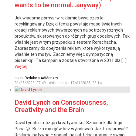
wants to be normal…anyway)
Jak wiadomo pomysł w reklamie bywa często
recyklingowany. Dzięki temu powstaje masa świetnych
kreacji reklamowych twworzonych na potrzeby różnych
produktów, skierowanych do różnych grup docelowych. Tak
właśnie jest w tym przypadku z testem Rorschacha.
Zapraszamy do obejrzenia reklam, które wykorzystują
właśnie ten motyw. Zaczniemy więc sympatyczną
piosenką: Ta kampania została stworzona w 2011 dla […]
Więcej
przez
Redakcja AdMonkey
31/05/2023, 07:49
Aktualizacja
17/01/2025, 23:14
David Lynch on Consciousness,
Creativity and the Brain
David Lynch o mózgu i kreatywności. Szacunek dla tego
Pana 🙂 Burza mózgów bez wyładowań. Jak to naprawić?
Reklama natywna – sposób na subtelną promocję swojej