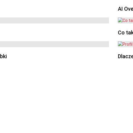
AI Ov
Co ta
bki
Dlacze