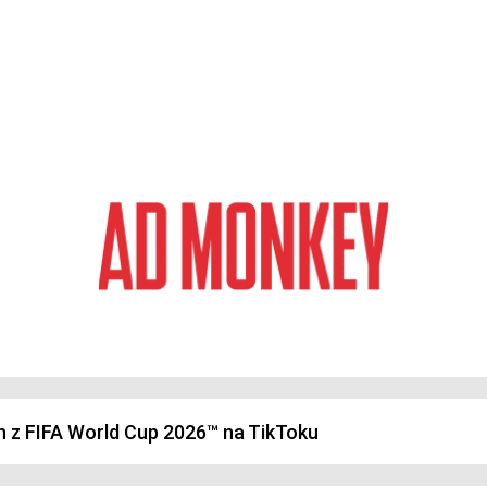
magazyn o marketingu, reklamie i kreatywności
h z FIFA World Cup 2026™ na TikToku