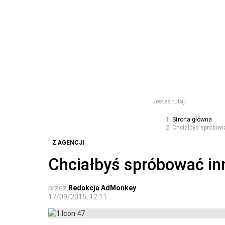
Jesteś tutaj:
Strona główna
Chciałbyś spróbow
Z AGENCJI
Chciałbyś spróbować in
przez
Redakcja AdMonkey
17/09/2015, 12:11