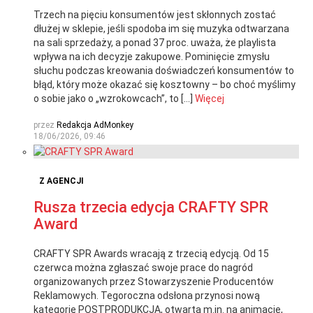
Trzech na pięciu konsumentów jest skłonnych zostać
dłużej w sklepie, jeśli spodoba im się muzyka odtwarzana
na sali sprzedaży, a ponad 37 proc. uważa, że playlista
wpływa na ich decyzje zakupowe. Pominięcie zmysłu
słuchu podczas kreowania doświadczeń konsumentów to
błąd, który może okazać się kosztowny – bo choć myślimy
o sobie jako o „wzrokowcach”, to […]
Więcej
przez
Redakcja AdMonkey
18/06/2026, 09:46
Z AGENCJI
Rusza trzecia edycja CRAFTY SPR
Award
CRAFTY SPR Awards wracają z trzecią edycją. Od 15
czerwca można zgłaszać swoje prace do nagród
organizowanych przez Stowarzyszenie Producentów
Reklamowych. Tegoroczna odsłona przynosi nową
kategorię POSTPRODUKCJA, otwartą m.in. na animacje,