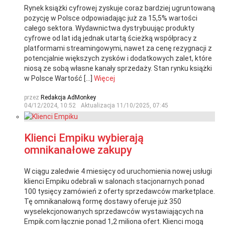
Rynek książki cyfrowej zyskuje coraz bardziej ugruntowaną
pozycję w Polsce odpowiadając już za 15,5% wartości
całego sektora. Wydawnictwa dystrybuując produkty
cyfrowe od lat idą jednak utartą ścieżką współpracy z
platformami streamingowymi, nawet za cenę rezygnacji z
potencjalnie większych zysków i dodatkowych zalet, które
niosą ze sobą własne kanały sprzedaży. Stan rynku książki
w Polsce Wartość […]
Więcej
przez
Redakcja AdMonkey
04/12/2024, 10:52
Aktualizacja
11/10/2025, 07:45
Klienci Empiku wybierają
omnikanałowe zakupy
W ciągu zaledwie 4 miesięcy od uruchomienia nowej usługi
klienci Empiku odebrali w salonach stacjonarnych ponad
100 tysięcy zamówień z oferty sprzedawców marketplace.
Tę omnikanałową formę dostawy oferuje już 350
wyselekcjonowanych sprzedawców wystawiających na
Empik.com łącznie ponad 1,2 miliona ofert. Klienci mogą