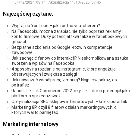
04/12/2024, 08:14
Aktualizacja
11/10/2025, 07:45
Najczęściej czytane:
Wygraj na YouTube – jak zostać youtuberem?
Na Facebooku można zarabiać nie tylko poprzez reklamy i
konto firmowe. Duży potencjał tkwi także w facebookowych
grupach
Bezpłatne szkolenia od Google -rozwiń kompetencje
zawodowe
Jak zachęcić fanów do interakcji? Nieskomplikowana sztuka
tworzenia wpisów na Facebooka
4 sposoby na rozdanie na Instagramie, które angażuje
obserwujących i zwiększa zasięgi
Jak nawiązać współpracę z marką? Najpierw pokaż, co
potrafisz
Raport TikTok Commerce 2022: czy TikTok ma potencjał jako
platforma sprzedażowa?
Optymalizacja SEO sklepów internetowych ‒ krótki poradnik
Marketing 8P, czyli 8 filarów działań marketingowych, o
których warto pamiętać
Marketing internetowy