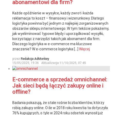
abonamentowi dla firm?
Każde opóźnienie w wysyłce, każdy zwrot i każda
reklamacja to koszt – finansowy i wizerunkowy. Dlatego
logistyka powinna być jednym z najlepiej zorganizowanych
obszarów sklepu internetowego. W tym tekście pokażemy,
jak wyeliminować typowe błędy i uporządkować wysyłki,
korzystając z narzędzi takich jak abonament dla firm.
Dlaczego logistyka w e-commerce ma kluczowe
znaczenie? W e-commerce logistyka […]
Więcej
przez
Redakcja AdMonkey
15/05/2025, 19:36
Aktualizacja
11/10/2025, 07:45
E-commerce a sprzedaż omnichannel:
Jak sieci będą łączyć zakupy online i
offline?
Badania pokazują, że stale rośnie liczba klientów, którzy
robią zakupy online. O ile w 2018 roku kwestia ta dotyczyła
76% kupujących, o tyle w 2024 roku odsetek wynosił już