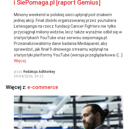
i SiePomaga.pl [raport Gemius]
Miniony weekend w polskiej sieci upłynął pod znakiem
jednej akcji. Finał zbiórki organizowanej przez youtubera
Łatwoganga na rzecz fundacji Cancer Fighters nie tylko
przyciągnął miliony widzów, lecz także wyraźnie odbił się w
statystykach YouTube oraz serwisu siepomaga.pl.
Przeanalizowaliśmy dane badania Mediapanel, aby
sprawdzić, jak finał 9-dniowego streamu wpłynął na
statystyki platformy YouTube (wersja przeglądarkowa i […]
Więcej
przez
Redakcja AdMonkey
29/04/2026, 09:23
Więcej z:
e-commerce