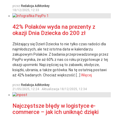
przez
Redakcja AdMonkey
18/12/2025, 12:33
42% Polaków wyda na prezenty z
okazji Dnia Dziecka do 200 zł
Zbliżający się Dzień Dziecka to nie tylko czas radości dla
najmłodszych, ale też istotna data w kalendarzu
zakupowym Polaków. Z badania przeprowadzonego przez
PayPo wynika, że aż 60% z nas co roku przygotowuje z tej
okazji upominki. Najczęściej są to zabawki, słodycze,
książki, ubrania, a także gotówka. Na tę ostatnią postawi
aż 42% badanych. Chociaż większość […]
Więcej
przez
Redakcja AdMonkey
21/05/2025, 12:24
Aktualizacja
18/12/2025, 12:34
Najczęstsze błędy w logistyce e-
commerce – jak ich uniknąć dzięki