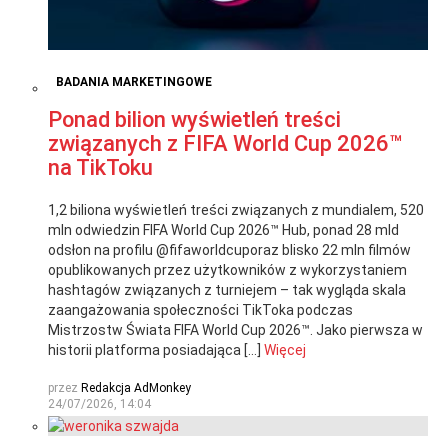
BADANIA MARKETINGOWE
Ponad bilion wyświetleń treści
związanych z FIFA World Cup 2026™
na TikToku
1,2 biliona wyświetleń treści związanych z mundialem, 520
mln odwiedzin FIFA World Cup 2026™ Hub, ponad 28 mld
odsłon na profilu @fifaworldcuporaz blisko 22 mln filmów
opublikowanych przez użytkowników z wykorzystaniem
hashtagów związanych z turniejem – tak wygląda skala
zaangażowania społeczności TikToka podczas
Mistrzostw Świata FIFA World Cup 2026™. Jako pierwsza w
historii platforma posiadająca […]
Więcej
przez
Redakcja AdMonkey
24/07/2026, 14:04