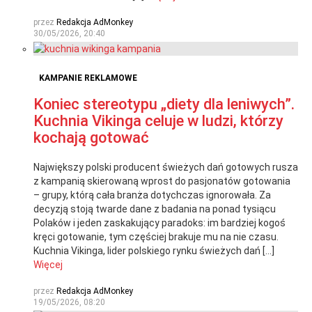
przez
Redakcja AdMonkey
30/05/2026, 20:40
KAMPANIE REKLAMOWE
Koniec stereotypu „diety dla leniwych”.
Kuchnia Vikinga celuje w ludzi, którzy
kochają gotować
Największy polski producent świeżych dań gotowych rusza
z kampanią skierowaną wprost do pasjonatów gotowania
– grupy, którą cała branża dotychczas ignorowała. Za
decyzją stoją twarde dane z badania na ponad tysiącu
Polaków i jeden zaskakujący paradoks: im bardziej kogoś
kręci gotowanie, tym częściej brakuje mu na nie czasu.
Kuchnia Vikinga, lider polskiego rynku świeżych dań […]
Więcej
przez
Redakcja AdMonkey
19/05/2026, 08:20