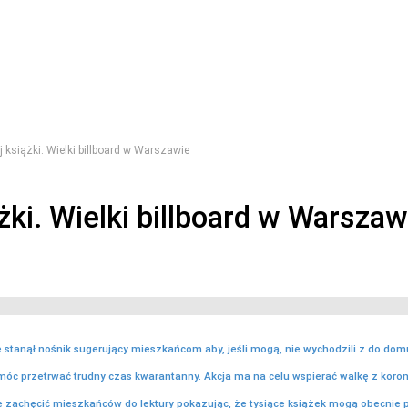
 książki. Wielki billboard w Warszawie
żki. Wielki billboard w Warszaw
stanął nośnik sugerujący mieszkańcom aby, jeśli mogą, nie wychodzili z do domu i
óc przetrwać trudny czas kwarantanny. Akcja ma na celu wspierać walkę z koro
 zachęcić mieszkańców do lektury pokazując, że tysiące książek mogą obecnie 