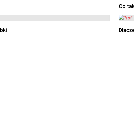
Co ta
bki
Dlacze