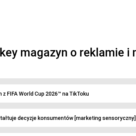
magazyn o marketingu, reklamie i kreatywności
h z FIFA World Cup 2026™ na TikToku
ztałtuje decyzje konsumentów [marketing sensoryczny]