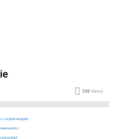
ie
588
Views
 czytali książki.
nawirusem i
przeczytać