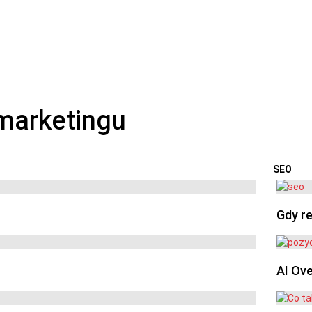
SEO
OSTA
Gdy re
AI Ov