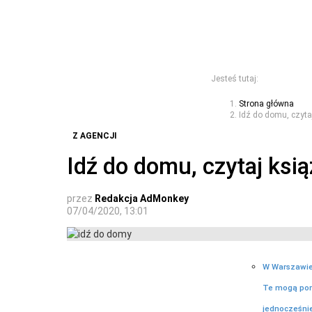
Jesteś tutaj:
Strona główna
Idź do domu, czytaj
Z AGENCJI
Idź do domu, czytaj ksią
przez
Redakcja AdMonkey
07/04/2020, 13:01
W Warszawie 
Te mogą pom
jednocześnie