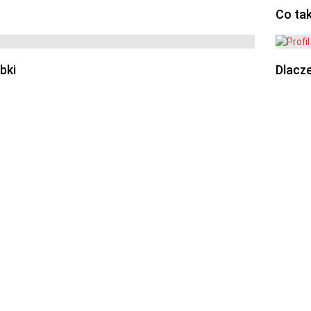
Co ta
bki
Dlacze