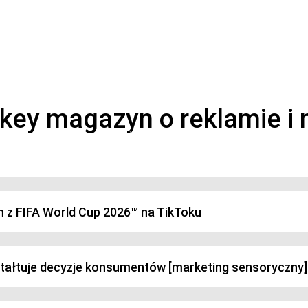
magazyn o marketingu, reklamie i kreatywności
h z FIFA World Cup 2026™ na TikToku
ztałtuje decyzje konsumentów [marketing sensoryczny]