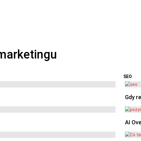
SEO
OSTA
Gdy re
AI Ov