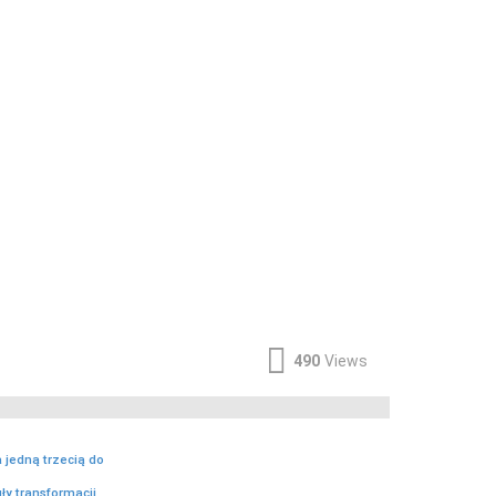
490
Views
 jedną trzecią do
ły transformacji