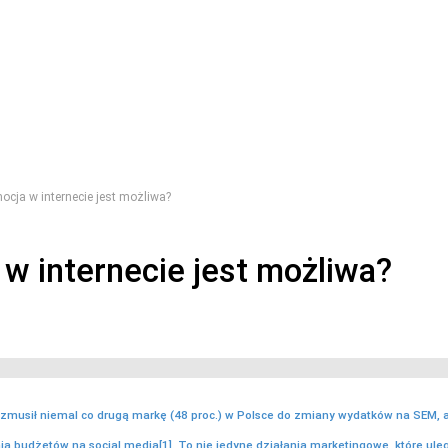
ocja w internecie jest możliwa?
w internecie jest możliwa?
zmusił niemal co drugą markę (48 proc.) w Polsce do zmiany wydatków na SEM, a
a budżetów na social media[1]. To nie jedyne działania marketingowe, które uleg