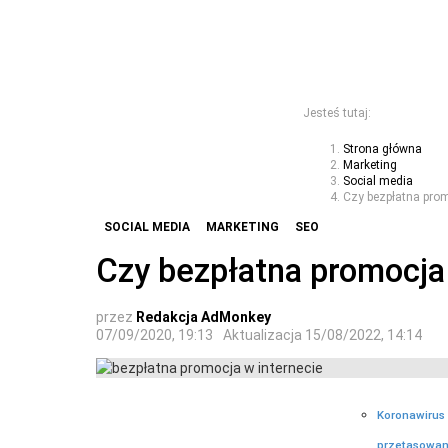
Jesteś tutaj:
Strona główna
Marketing
Social media
Czy bezpłatna prom
SOCIAL MEDIA
MARKETING
SEO
Czy bezpłatna promocja 
przez
Redakcja AdMonkey
07/09/2020, 19:13
Aktualizacja
15/08/2022, 14:14
Koronawirus 
przetasowani