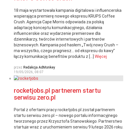
18 maja wystartowała kampania digitalowa i influencerska
wspierająca premierę nowego ekspresu KRUPS Coffee
Crush. Agencja Cape Morris odpowiada za polską
adaptację konceptu komunikacyjnego, działania
influencerskie oraz wydarzenie premierowe dla
dziennikarzy, twórców internetowych i partnerów
biznesowych. Kampania pod hasłem „Twój nowy Crush –
ma wszystko, czego pragniesz… od ekspresu do kawy”
łączy komunikację benefitów produktu z […]
Więcej
przez
Redakcja AdMonkey
19/05/2026, 08:07
rocketjobs.pl partnerem startu
serwisu zero.pl
Portal z ofertami pracy rocketjobs.pl został partnerem
startu serwisu zero.pl – nowego portalu informacyjnego
tworzonego przez Krzysztofa Stanowskiego. Partnerstwo
startuje wraz z uruchomieniem serwisu 9 lutego 2026 roku.