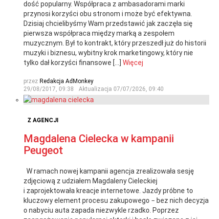
dość popularny. Współpraca z ambasadorami marki
przynosi korzyści obu stronom i może być efektywna.
Dzisiaj chcielibyśmy Wam przedstawić jak zaczęła się
pierwsza współpraca między marką a zespołem
muzycznym. Był to kontrakt, który przeszedł już do historii
muzyki i biznesu, wybitny krok marketingowy, który nie
tylko dał korzyści finansowe […]
Więcej
przez
Redakcja AdMonkey
29/08/2017, 09:38
Aktualizacja
07/07/2026, 09:40
Z AGENCJI
Magdalena Cielecka w kampanii
Peugeot
W ramach nowej kampanii agencja zrealizowała sesję
zdjęciową z udziałem Magdaleny Cieleckiej
i zaprojektowała kreacje internetowe. Jazdy próbne to
kluczowy element procesu zakupowego − bez nich decyzja
o nabyciu auta zapada niezwykle rzadko. Poprzez