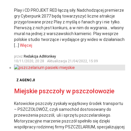
Play i CD PROJEKT RED łączą siły. Nadchodzącej premierze
gry Cyberpunk 2077 będą towarzyszyć liczne atrakcje
przygotowane przez Play z myślą o fanach gry i nie tylko.
Pierwszą z nich jest konkurs, a w nim do wygrania… własny
mural na jednej z warszawskich kamienic. Play wesprze
polskie studio tworzące i wydające gry wideo w działaniach
[…]
Więcej
przez
Redakcja AdMonkey
10/11/2020, 20:28
Aktualizacja
21/04/2022, 15:09
Z AGENCJI
Miejskie pszczoły w pszczołowozie
Katowickie pszczoły zyskały wyjątkowy środek transportu
– PSZCZOŁOWÓZ, czyli samochód dostosowany do
przewożenia pszczół, uli i sprzętu pszczelarskiego.
Motoryzacyjne marzenie pszczół spełniło się dzięki
współpracy rodzinnej firmy PSZCZELARIUM, specjalizującej