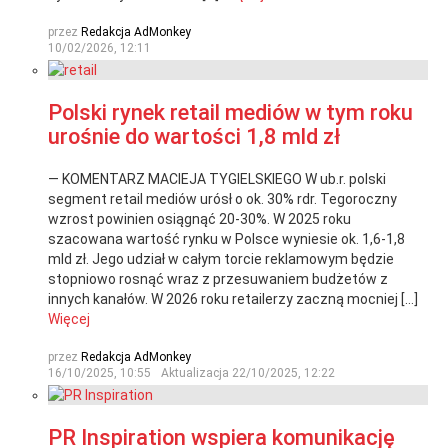
przez
Redakcja AdMonkey
10/02/2026, 12:11
Polski rynek retail mediów w tym roku
urośnie do wartości 1,8 mld zł
— KOMENTARZ MACIEJA TYGIELSKIEGO W ub.r. polski
segment retail mediów urósł o ok. 30% rdr. Tegoroczny
wzrost powinien osiągnąć 20-30%. W 2025 roku
szacowana wartość rynku w Polsce wyniesie ok. 1,6-1,8
mld zł. Jego udział w całym torcie reklamowym będzie
stopniowo rosnąć wraz z przesuwaniem budżetów z
innych kanałów. W 2026 roku retailerzy zaczną mocniej […]
Więcej
przez
Redakcja AdMonkey
16/10/2025, 10:55
Aktualizacja
22/10/2025, 12:22
PR Inspiration wspiera komunikację