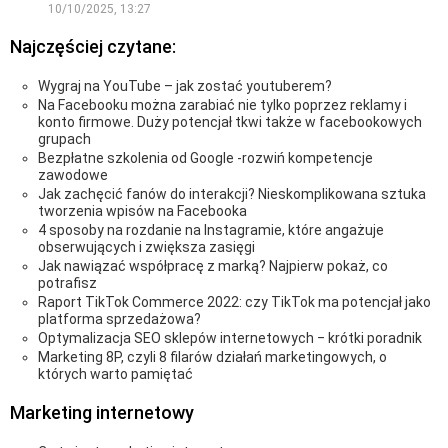
10/10/2025, 13:27
Najczęściej czytane:
Wygraj na YouTube – jak zostać youtuberem?
Na Facebooku można zarabiać nie tylko poprzez reklamy i
konto firmowe. Duży potencjał tkwi także w facebookowych
grupach
Bezpłatne szkolenia od Google -rozwiń kompetencje
zawodowe
Jak zachęcić fanów do interakcji? Nieskomplikowana sztuka
tworzenia wpisów na Facebooka
4 sposoby na rozdanie na Instagramie, które angażuje
obserwujących i zwiększa zasięgi
Jak nawiązać współpracę z marką? Najpierw pokaż, co
potrafisz
Raport TikTok Commerce 2022: czy TikTok ma potencjał jako
platforma sprzedażowa?
Optymalizacja SEO sklepów internetowych ‒ krótki poradnik
Marketing 8P, czyli 8 filarów działań marketingowych, o
których warto pamiętać
Marketing internetowy