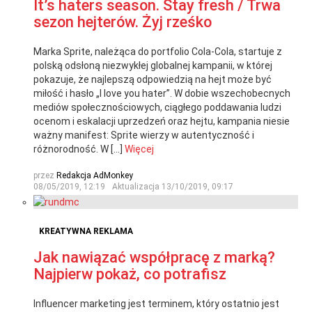
It’s haters season. Stay fresh / Trwa
sezon hejterów. Żyj rześko
Marka Sprite, należąca do portfolio Cola-Cola, startuje z
polską odsłoną niezwykłej globalnej kampanii, w której
pokazuje, że najlepszą odpowiedzią na hejt może być
miłość i hasło „I love you hater”. W dobie wszechobecnych
mediów społecznościowych, ciągłego poddawania ludzi
ocenom i eskalacji uprzedzeń oraz hejtu, kampania niesie
ważny manifest: Sprite wierzy w autentyczność i
różnorodność. W […]
Więcej
przez
Redakcja AdMonkey
08/05/2019, 12:19
Aktualizacja
13/10/2019, 09:17
KREATYWNA REKLAMA
Jak nawiązać współpracę z marką?
Najpierw pokaż, co potrafisz
Influencer marketing jest terminem, który ostatnio jest