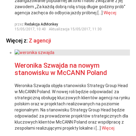
zaangażowanie popularnej aktorki i hasło związane z jej
zawodem „Za każdą dobrą rolą stoją długie godziny prób”
agencja zachęca do odbycia jazdy próbnej […]
Więcej
przez
Redakcja AdMonkey
15/05/2017, 10:40
Aktualizacja
15/05/2017, 11:30
Więcej z:
Z agencji
Weronika Szwajda na nowym
stanowisku w McCANN Poland
Weronika Szwajda objęła stanowisko Strategy Group Head
w McCANN Poland. W nowej roli będzie odpowiadać za
strategiczną obsługę kluczowych klientów agencji na rynku
polskim oraz w projektach realizowanych na poziomie
regionalnym. Na stanowisku Strategy Group Head będzie
odpowiadać za prowadzenie projektów strategicznych dla
kluczowych klientów McCANN Poland oraz współpracę z
zespołami realizującymi projekty lokalne i […]
Więcej