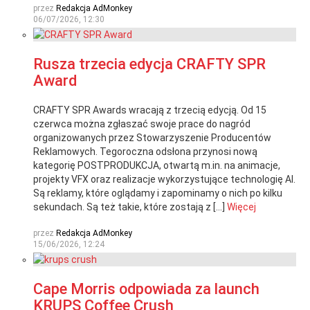
przez
Redakcja AdMonkey
06/07/2026, 12:30
Rusza trzecia edycja CRAFTY SPR
Award
CRAFTY SPR Awards wracają z trzecią edycją. Od 15
czerwca można zgłaszać swoje prace do nagród
organizowanych przez Stowarzyszenie Producentów
Reklamowych. Tegoroczna odsłona przynosi nową
kategorię POSTPRODUKCJA, otwartą m.in. na animacje,
projekty VFX oraz realizacje wykorzystujące technologię AI.
Są reklamy, które oglądamy i zapominamy o nich po kilku
sekundach. Są też takie, które zostają z […]
Więcej
przez
Redakcja AdMonkey
15/06/2026, 12:24
Cape Morris odpowiada za launch
KRUPS Coffee Crush