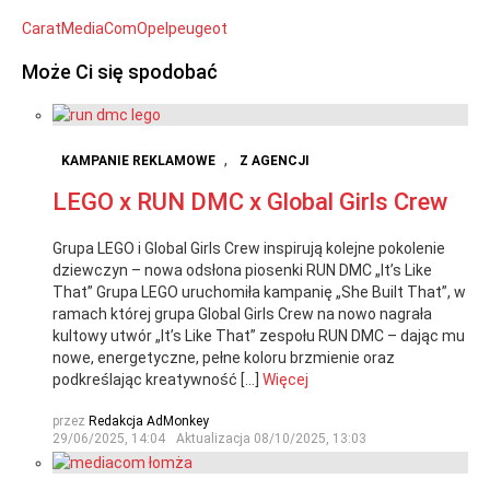
Carat
MediaCom
Opel
peugeot
Może Ci się spodobać
,
KAMPANIE REKLAMOWE
Z AGENCJI
LEGO x RUN DMC x Global Girls Crew
Grupa LEGO i Global Girls Crew inspirują kolejne pokolenie
dziewczyn – nowa odsłona piosenki RUN DMC „It’s Like
That” Grupa LEGO uruchomiła kampanię „She Built That”, w
ramach której grupa Global Girls Crew na nowo nagrała
kultowy utwór „It’s Like That” zespołu RUN DMC – dając mu
nowe, energetyczne, pełne koloru brzmienie oraz
podkreślając kreatywność […]
Więcej
przez
Redakcja AdMonkey
29/06/2025, 14:04
Aktualizacja
08/10/2025, 13:03