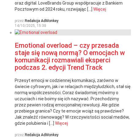
oraz digital. LoveBrands Group współpracuje z Bankiem
Pocztowym od 2024 roku, rozwijając […]
Więcej
przez
Redakcja AdMonkey
14/10/2025, 15:38
Emotional overload – czy przesada
staje się nową normą? O emocjach w
komunikacji rozmawiali eksperci
podczas 2. edycji Trend Track
Przesyt emocji w codziennej komunikacji, zarówno w
świecie cyfrowym, jak i w relacjach międzyludzkich, stał się
normą współczesności. Coraz świadomiej mówimy o
uczuciach i nie boimy się ich nazywać. Przechodzimy
przez pewien rodzaj emocjonalnej rewolucji. Ale gdzie
przebiega granica? Czy te emocje wciąż są prawdziwe?
Jak znaleźć równowagę? W rzeczywistości social mediów,
gdzie polubienia i […]
Więcej
przez
Redakcja AdMonkey