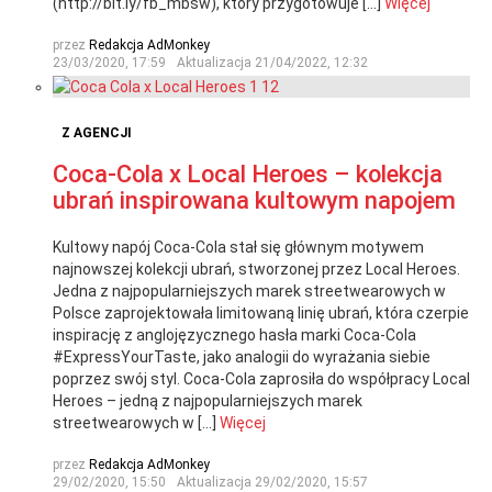
(http://bit.ly/fb_mbsw), który przygotowuje […]
Więcej
przez
Redakcja AdMonkey
23/03/2020, 17:59
Aktualizacja
21/04/2022, 12:32
Z AGENCJI
Coca-Cola x Local Heroes – kolekcja
ubrań inspirowana kultowym napojem
Kultowy napój Coca-Cola stał się głównym motywem
najnowszej kolekcji ubrań, stworzonej przez Local Heroes.
Jedna z najpopularniejszych marek streetwearowych w
Polsce zaprojektowała limitowaną linię ubrań, która czerpie
inspirację z anglojęzycznego hasła marki Coca-Cola
#ExpressYourTaste, jako analogii do wyrażania siebie
poprzez swój styl. Coca-Cola zaprosiła do współpracy Local
Heroes – jedną z najpopularniejszych marek
streetwearowych w […]
Więcej
przez
Redakcja AdMonkey
29/02/2020, 15:50
Aktualizacja
29/02/2020, 15:57