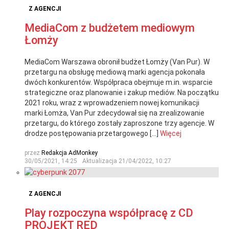
Z AGENCJI
MediaCom z budżetem mediowym
Łomży
MediaCom Warszawa obronił budżet Łomży (Van Pur). W
przetargu na obsługę mediową marki agencja pokonała
dwóch konkurentów. Współpraca obejmuje m.in. wsparcie
strategiczne oraz planowanie i zakup mediów. Na początku
2021 roku, wraz z wprowadzeniem nowej komunikacji
marki Łomża, Van Pur zdecydował się na zrealizowanie
przetargu, do którego zostały zaproszone trzy agencje. W
drodze postępowania przetargowego […]
Więcej
przez
Redakcja AdMonkey
30/05/2021, 14:25
Aktualizacja
21/04/2022, 10:27
Z AGENCJI
Play rozpoczyna współpracę z CD
PROJEKT RED