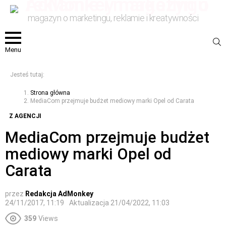
magazyn o marketingu, reklamie i kreatywności
S
Menu
Jesteś tutaj:
Strona główna
MediaCom przejmuje budżet mediowy marki Opel od Carata
Z AGENCJI
MediaCom przejmuje budżet
mediowy marki Opel od
Carata
przez
Redakcja AdMonkey
24/11/2017, 11:19
Aktualizacja
21/04/2022, 11:03
359
Views