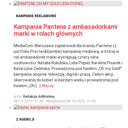
KAMPANIE REKLAMOWE
Kampania Pantene z ambasadorkami
marki w rolach głównych
MediaCom Warszawa zaplanował dla brandu Pantene (z
portfolio Procter&Gamble) kampanię mediową, w której w
roli ambasadorek marki występują cztery silne
osobowości: Natalia Kukulska, Lidia Popiel, Karolina Pisarek i
Katarzyna Zielińska. Prowadzona pod hasłem „Oh my Gold!”
kampania obejmie telewizję, digital i prasę. Celem akcji
skierowanej do kobiet w każdym wieku i prowadzonej pod
hasłem „Oh […]
Więcej
przez
Redakcja AdMonkey
08/11/2019, 11:38
Aktualizacja
08/10/2025, 21:39
Z AGENCJI