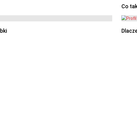
Co ta
bki
Dlacze