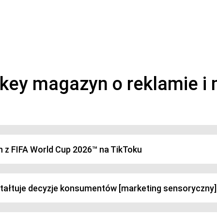
magazyn o marketingu, reklamie i kreatywności
h z FIFA World Cup 2026™ na TikToku
ztałtuje decyzje konsumentów [marketing sensoryczny]