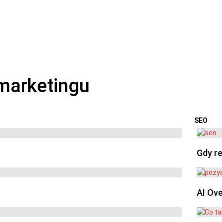
SEO
OSTA
Gdy re
AI Ov