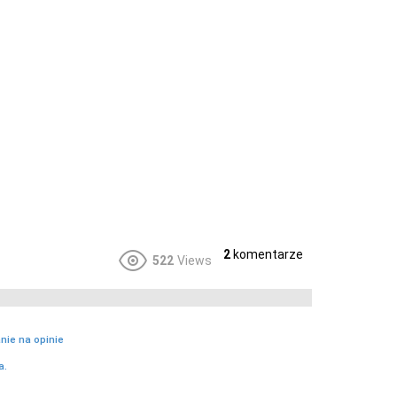
2
komentarze
522
Views
nie na opinie
a.