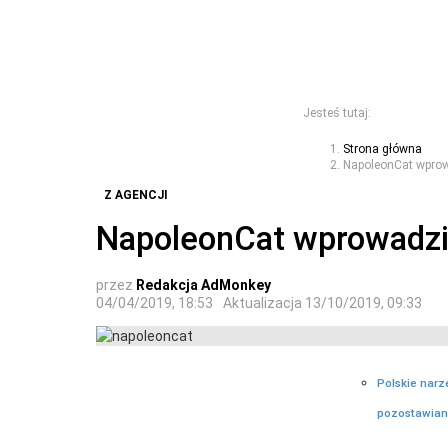
Jesteś tutaj:
Strona główna
NapoleonCat wprow
Z AGENCJI
NapoleonCat wprowadzi
przez
Redakcja AdMonkey
04/04/2019, 18:53
Aktualizacja
13/10/2019, 09:33
Polskie narz
pozostawian