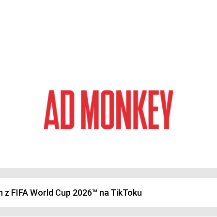
magazyn o marketingu, reklamie i kreatywności
h z FIFA World Cup 2026™ na TikToku