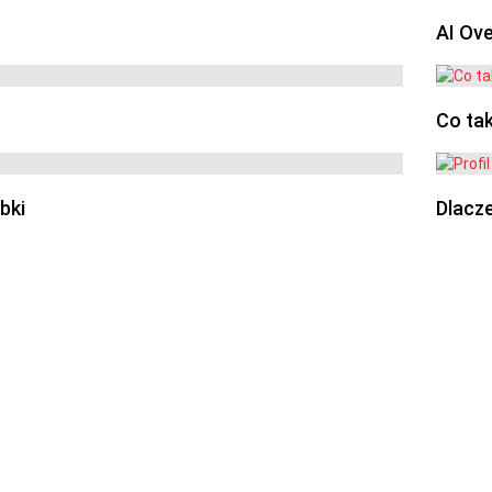
AI Ov
Co ta
bki
Dlacze