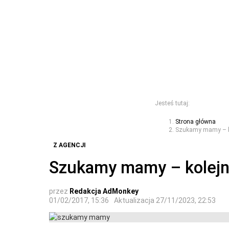
Jesteś tutaj:
Strona główna
Szukamy mamy – ko
Z AGENCJI
Szukamy mamy – kolejna
przez
Redakcja AdMonkey
01/02/2017, 15:36
Aktualizacja
27/11/2023, 22:53