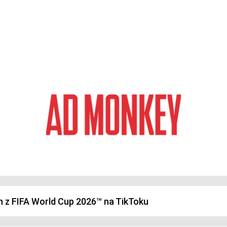
magazyn o marketingu, reklamie i kreatywności
h z FIFA World Cup 2026™ na TikToku