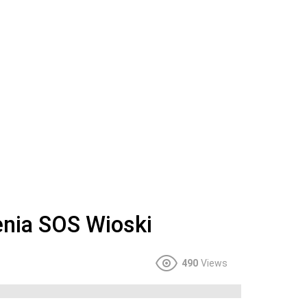
nia SOS Wioski
490
Views