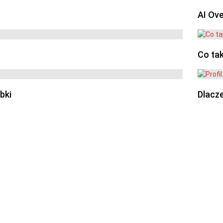
AI Ov
Co ta
bki
Dlacze