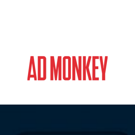
magazyn o marketingu, reklamie i kreatywności