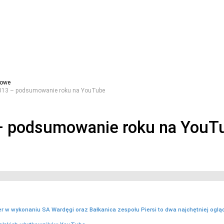
gowe
013 – podsumowanie roku na YouTube
– podsumowanie roku na YouT
er w wykonaniu SA Wardęgi oraz Bałkanica zespołu Piersi to dwa najchętniej ogl