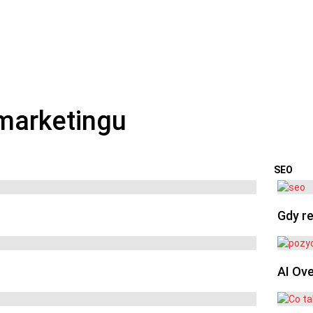
SEO
OSTA
Gdy re
AI Ov