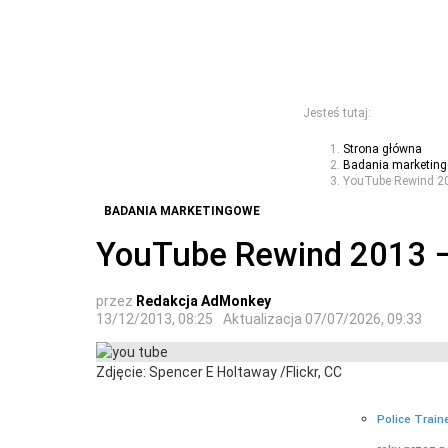
Jesteś tutaj:
Strona główna
Badania marketin
YouTube Rewind 2
BADANIA MARKETINGOWE
YouTube Rewind 2013 
przez
Redakcja AdMonkey
13/12/2013, 08:25
Aktualizacja
07/07/2026, 09:33
Zdjęcie: Spencer E Holtaway /Flickr, CC
Police Train