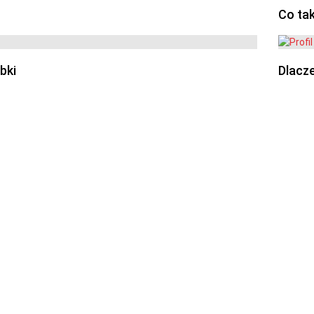
Co ta
bki
Dlacze