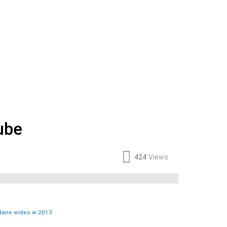
ube
424
Views
ądane wideo w 2013