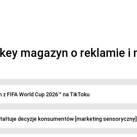
magazyn o marketingu, reklamie i kreatywności
h z FIFA World Cup 2026™ na TikToku
ztałtuje decyzje konsumentów [marketing sensoryczny]