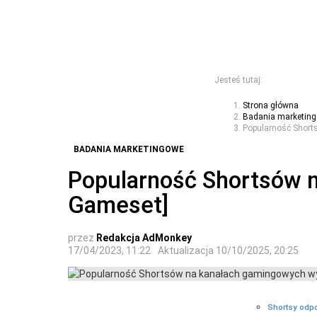
Jesteś tutaj:
Strona główna
Badania marketin
Popularność Short
BADANIA MARKETINGOWE
Popularność Shortsów n
Gameset]
przez
Redakcja AdMonkey
17/04/2023, 11:22
Aktualizacja
10/10/2025, 20:25
Shortsy odp