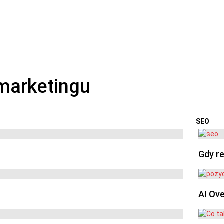
SEO
OSTA
Gdy re
AI Ov