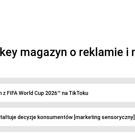
magazyn o marketingu, reklamie i kreatywności
h z FIFA World Cup 2026™ na TikToku
ztałtuje decyzje konsumentów [marketing sensoryczny]