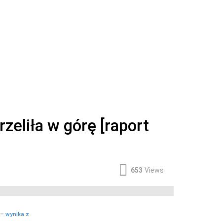
eliła w górę [raport
653
Views
 – wynika z