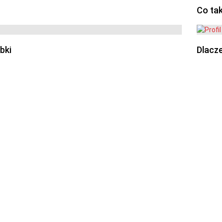
Co ta
bki
Dlacze