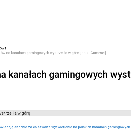
gowe
sów na kanałach gamingowych wystrzeliła w górę [raport Gameset]
a kanałach gamingowych wystrz
owiadają obecnie za co czwarte wyświetlenie na polskich kanałach gamingowych