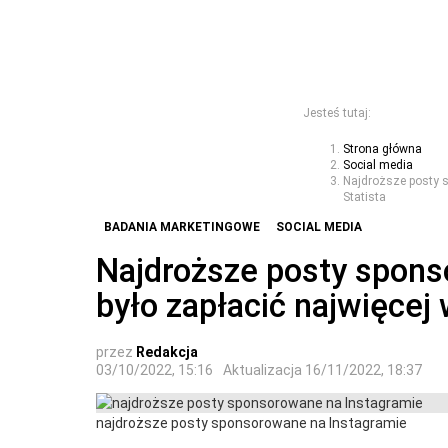
Jesteś tutaj:
Strona główna
Social media
Najdroższe posty s
Statista
BADANIA MARKETINGOWE
SOCIAL MEDIA
Najdroższe posty spons
było zapłacić najwięcej
przez
Redakcja
03/10/2022, 15:16
Aktualizacja
16/11/2022, 18:37
najdroższe posty sponsorowane na Instagramie