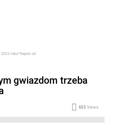
 2022 roku? Raport od
rym gwiazdom trzeba
a
653
Views