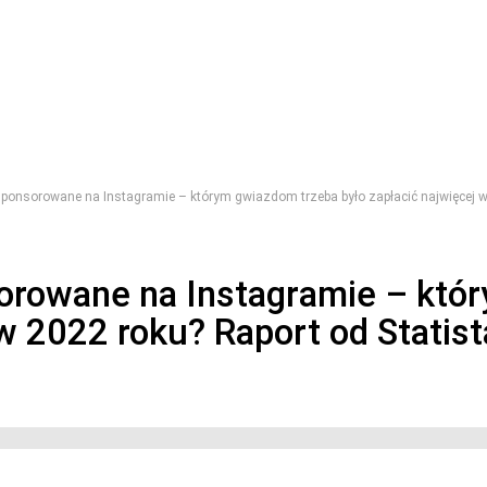
ponsorowane na Instagramie – którym gwiazdom trzeba było zapłacić najwięcej w
orowane na Instagramie – któ
 w 2022 roku? Raport od Statist