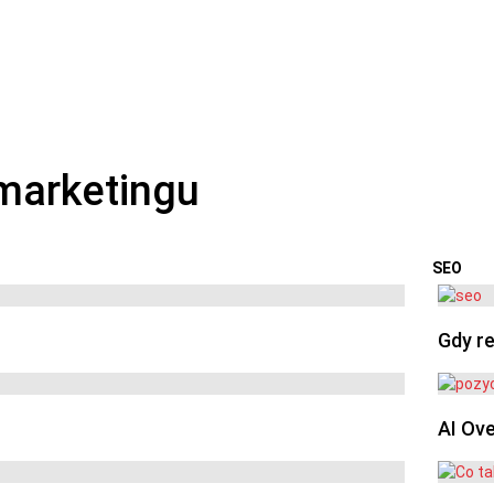
SEO
OSTA
Gdy re
AI Ov