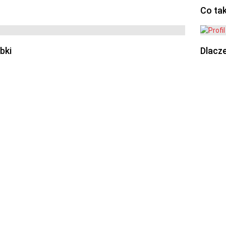
Co ta
bki
Dlacze