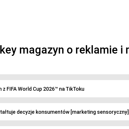
magazyn o marketingu, reklamie i kreatywności
h z FIFA World Cup 2026™ na TikToku
ztałtuje decyzje konsumentów [marketing sensoryczny]