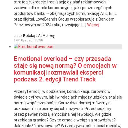
strategię, kreację i realizację działań reklamowych –
zarówno dla marki korporacyjnej, jak i poszczególnych
produktów banku – obejmujących komunikację ATL, BTL
oraz digital. LoveBrands Group współpracuje z Bankiem
Pocztowym od 2024 roku, rozwijając […]
Więcej
przez
Redakcja AdMonkey
14/10/2025, 15:38
Emotional overload – czy przesada
staje się nową normą? O emocjach w
komunikacji rozmawiali eksperci
podczas 2. edycji Trend Track
Przesyt emocji w codziennej komunikacji, zarówno w
świecie cyfrowym, jak i w relacjach międzyludzkich, stał się
normą współczesności. Coraz świadomiej mówimy o
uczuciach i nie boimy się ich nazywać. Przechodzimy
przez pewien rodzaj emocjonalnej rewolucji. Ale gdzie
przebiega granica? Czy te emocje wciąż są prawdziwe?
Jak znaleźć równowagę? W rzeczywistości social mediów,