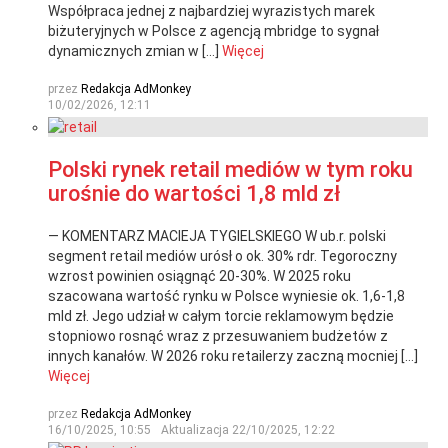
Współpraca jednej z najbardziej wyrazistych marek
biżuteryjnych w Polsce z agencją mbridge to sygnał
dynamicznych zmian w […]
Więcej
przez
Redakcja AdMonkey
10/02/2026, 12:11
Polski rynek retail mediów w tym roku
urośnie do wartości 1,8 mld zł
— KOMENTARZ MACIEJA TYGIELSKIEGO W ub.r. polski
segment retail mediów urósł o ok. 30% rdr. Tegoroczny
wzrost powinien osiągnąć 20-30%. W 2025 roku
szacowana wartość rynku w Polsce wyniesie ok. 1,6-1,8
mld zł. Jego udział w całym torcie reklamowym będzie
stopniowo rosnąć wraz z przesuwaniem budżetów z
innych kanałów. W 2026 roku retailerzy zaczną mocniej […]
Więcej
przez
Redakcja AdMonkey
16/10/2025, 10:55
Aktualizacja
22/10/2025, 12:22