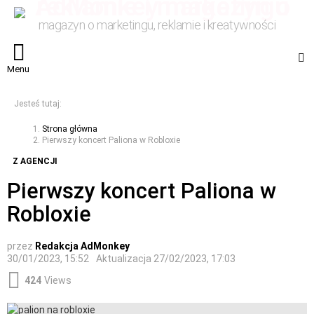
magazyn o marketingu, reklamie i kreatywności
S
Menu
Jesteś tutaj:
Strona główna
Pierwszy koncert Paliona w Robloxie
Z AGENCJI
Pierwszy koncert Paliona w
Robloxie
przez
Redakcja AdMonkey
30/01/2023, 15:52
Aktualizacja
27/02/2023, 17:03
424
Views