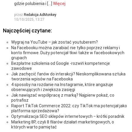
gdzie polubienia i […]
Więcej
przez
Redakcja AdMonkey
10/10/2025, 13:27
Najczęściej czytane:
Wygraj na YouTube – jak zostać youtuberem?
Na Facebooku można zarabiać nie tylko poprzez reklamy i
konto firmowe. Duży potencjał tkwi także w facebookowych
grupach
Bezpłatne szkolenia od Google -rozwiń kompetencje
zawodowe
Jak zachęcić fanów do interakcji? Nieskomplikowana sztuka
tworzenia wpisów na Facebooka
4 sposoby na rozdanie na Instagramie, które angażuje
obserwujących i zwiększa zasięgi
Jak nawiązać współpracę z marką? Najpierw pokaż, co
potrafisz
Raport TikTok Commerce 2022: czy TikTok ma potencjał jako
platforma sprzedażowa?
Optymalizacja SEO sklepów internetowych ‒ krótki poradnik
Marketing 8P, czyli 8 filarów działań marketingowych, o
których warto pamiętać