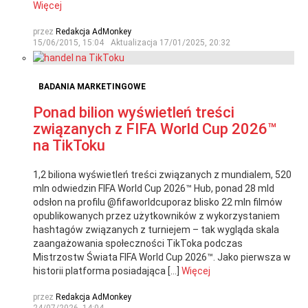
Więcej
przez
Redakcja AdMonkey
15/06/2015, 15:04
Aktualizacja
17/01/2025, 20:32
BADANIA MARKETINGOWE
Ponad bilion wyświetleń treści
związanych z FIFA World Cup 2026™
na TikToku
1,2 biliona wyświetleń treści związanych z mundialem, 520
mln odwiedzin FIFA World Cup 2026™ Hub, ponad 28 mld
odsłon na profilu @fifaworldcuporaz blisko 22 mln filmów
opublikowanych przez użytkowników z wykorzystaniem
hashtagów związanych z turniejem – tak wygląda skala
zaangażowania społeczności TikToka podczas
Mistrzostw Świata FIFA World Cup 2026™. Jako pierwsza w
historii platforma posiadająca […]
Więcej
przez
Redakcja AdMonkey