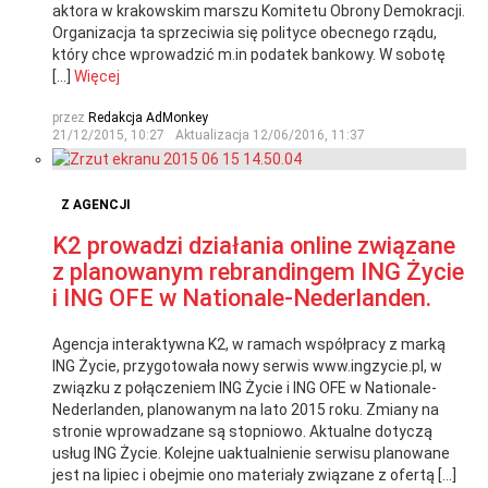
aktora w krakowskim marszu Komitetu Obrony Demokracji.
Organizacja ta sprzeciwia się polityce obecnego rządu,
który chce wprowadzić m.in podatek bankowy. W sobotę
[…]
Więcej
przez
Redakcja AdMonkey
21/12/2015, 10:27
Aktualizacja
12/06/2016, 11:37
Z AGENCJI
K2 prowadzi działania online związane
z planowanym rebrandingem ING Życie
i ING OFE w Nationale-Nederlanden.
Agencja interaktywna K2, w ramach współpracy z marką
ING Życie, przygotowała nowy serwis www.ingzycie.pl, w
związku z połączeniem ING Życie i ING OFE w Nationale-
Nederlanden, planowanym na lato 2015 roku. Zmiany na
stronie wprowadzane są stopniowo. Aktualne dotyczą
usług ING Życie. Kolejne uaktualnienie serwisu planowane
jest na lipiec i obejmie ono materiały związane z ofertą […]