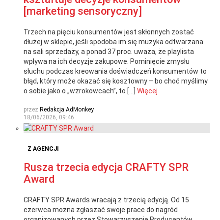
[marketing sensoryczny]
Trzech na pięciu konsumentów jest skłonnych zostać
dłużej w sklepie, jeśli spodoba im się muzyka odtwarzana
na sali sprzedaży, a ponad 37 proc. uważa, że playlista
wpływa na ich decyzje zakupowe. Pominięcie zmysłu
słuchu podczas kreowania doświadczeń konsumentów to
błąd, który może okazać się kosztowny – bo choć myślimy
o sobie jako o „wzrokowcach”, to […]
Więcej
przez
Redakcja AdMonkey
18/06/2026, 09:46
Z AGENCJI
Rusza trzecia edycja CRAFTY SPR
Award
CRAFTY SPR Awards wracają z trzecią edycją. Od 15
czerwca można zgłaszać swoje prace do nagród
organizowanych przez Stowarzyszenie Producentów