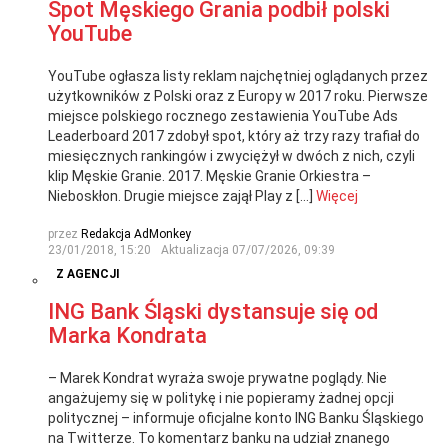
Spot Męskiego Grania podbił polski
YouTube
YouTube ogłasza listy reklam najchętniej oglądanych przez
użytkowników z Polski oraz z Europy w 2017 roku. Pierwsze
miejsce polskiego rocznego zestawienia YouTube Ads
Leaderboard 2017 zdobył spot, który aż trzy razy trafiał do
miesięcznych rankingów i zwyciężył w dwóch z nich, czyli
klip Męskie Granie. 2017. Męskie Granie Orkiestra –
Nieboskłon. Drugie miejsce zajął Play z […]
Więcej
przez
Redakcja AdMonkey
23/01/2018, 15:20
Aktualizacja
07/07/2026, 09:39
Z AGENCJI
ING Bank Śląski dystansuje się od
Marka Kondrata
– Marek Kondrat wyraża swoje prywatne poglądy. Nie
angażujemy się w politykę i nie popieramy żadnej opcji
politycznej – informuje oficjalne konto ING Banku Śląskiego
na Twitterze. To komentarz banku na udział znanego