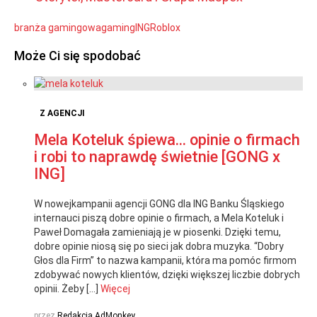
branża gamingowa
gaming
ING
Roblox
Może Ci się spodobać
Z AGENCJI
Mela Koteluk śpiewa… opinie o firmach
i robi to naprawdę świetnie [GONG x
ING]
W nowejkampanii agencji GONG dla ING Banku Śląskiego
internauci piszą dobre opinie o firmach, a Mela Koteluk i
Paweł Domagała zamieniają je w piosenki. Dzięki temu,
dobre opinie niosą się po sieci jak dobra muzyka. “Dobry
Głos dla Firm” to nazwa kampanii, która ma pomóc firmom
zdobywać nowych klientów, dzięki większej liczbie dobrych
opinii. Żeby […]
Więcej
przez
Redakcja AdMonkey