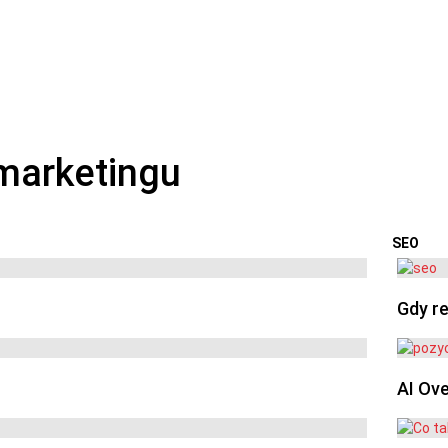
SEO
OSTA
Gdy re
AI Ov