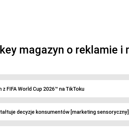
magazyn o marketingu, reklamie i kreatywności
h z FIFA World Cup 2026™ na TikToku
ztałtuje decyzje konsumentów [marketing sensoryczny]