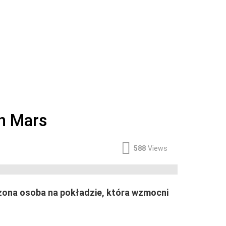
on Mars
588
Views
czona osoba na pokładzie, która wzmocni