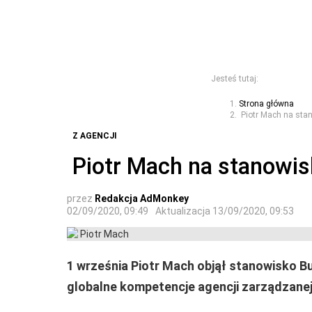
Jesteś tutaj:
Strona główna
Piotr Mach na stan
Z AGENCJI
Piotr Mach na stanowis
przez
Redakcja AdMonkey
02/09/2020, 09:49
Aktualizacja
13/09/2020, 09:53
1 września Piotr Mach objął stanowisko B
globalne kompetencje agencji zarządzanej