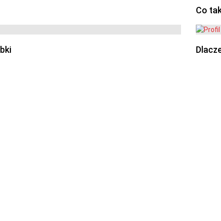
Co ta
bki
Dlacze