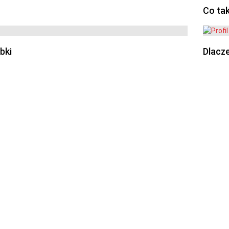
Co ta
bki
Dlacze