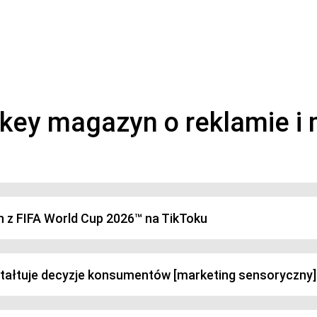
magazyn o marketingu, reklamie i kreatywności
h z FIFA World Cup 2026™ na TikToku
ztałtuje decyzje konsumentów [marketing sensoryczny]