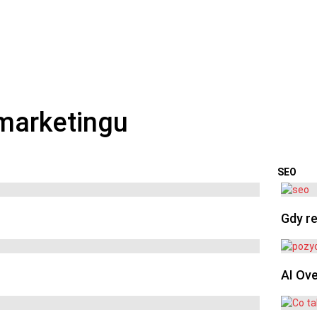
SEO
OSTA
Gdy re
AI Ov