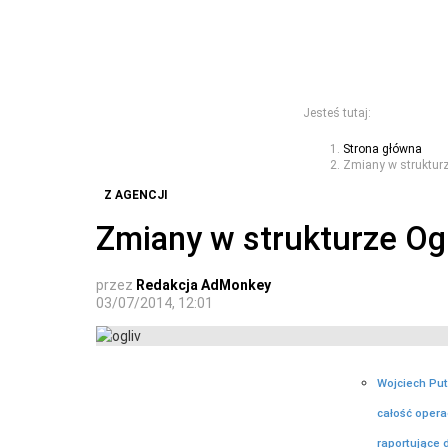
Jesteś tutaj:
Strona główna
Zmiany w strukturz
Z AGENCJI
Zmiany w strukturze Ogi
przez
Redakcja AdMonkey
03/07/2014, 12:01
Wojciech Put
całość opera
raportujące 