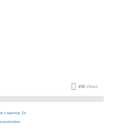
490
Views
ię z agencją. Za
bezpośrednio