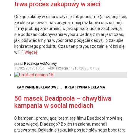
trwa proces zakupowy w sieci
Odkąd zakupy w sieci stały się tak popularne (a szacuje się,
że około połowa z nas przynajmniej raz kupiła coś online),
firmy próbują zrozumieć, w jaki sposób ludzie zachowują
się podczas dokonywania wyboru. Jedną z miar jest czas,
jaki poświęcamy na wybór oraz podjęcie decyzji o zakupie
konkretnego produktu. Czas ten przypuszczalnie różni się
w […]
Więcej
przez
Redakcja AdMonkey
10/02/2017, 10:51
Aktualizacja
11/10/2025, 07:52
,
KAMPANIE REKLAMOWE
KREATYWNA REKLAMA
50 masek Deadpoola – chwytliwa
kampania w social mediach
O kampanii promującej premierę filmu Deadpool mówi się
coraz więcej. Dlaczego? Bo jest szalona, mocna i
przewrotna. Dokładnie taka, jak postać głównego bohatera