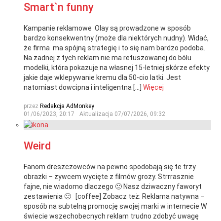
Smart`n funny
Kampanie reklamowe Olay są prowadzone w sposób
bardzo konsekwentny (może dla niektórych nudny). Widać,
że firma ma spójną strategię i to się nam bardzo podoba.
Na żadnej z tych reklam nie ma retuszowanej do bólu
modelki, która pokazuje na własnej 15-letniej skórze efekty
jakie daje wklepywanie kremu dla 50-cio latki. Jest
natomiast dowcipna i inteligentna […]
Więcej
przez
Redakcja AdMonkey
01/06/2023, 20:17
Aktualizacja
07/07/2026, 09:32
Weird
Fanom dreszczowców na pewno spodobają się te trzy
obrazki – żywcem wycięte z filmów grozy. Strrrasznie
fajne, nie wiadomo dlaczego 🙂 Nasz dziwaczny faworyt
zestawienia 🙂 [coffee] Zobacz też: Reklama natywna –
sposób na subtelną promocję swojej marki w internecie W
świecie wszechobecnych reklam trudno zdobyć uwagę