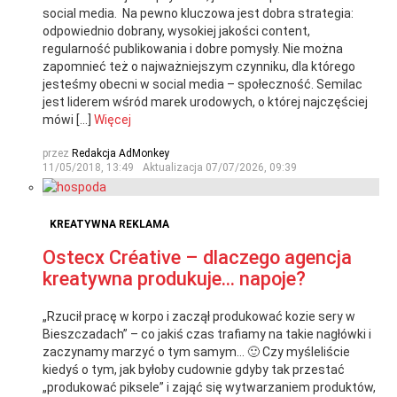
social media. Na pewno kluczowa jest dobra strategia:
odpowiednio dobrany, wysokiej jakości content,
regularność publikowania i dobre pomysły. Nie można
zapomnieć też o najważniejszym czynniku, dla którego
jesteśmy obecni w social media – społeczność. Semilac
jest liderem wśród marek urodowych, o której najczęściej
mówi […]
Więcej
przez
Redakcja AdMonkey
11/05/2018, 13:49
Aktualizacja
07/07/2026, 09:39
KREATYWNA REKLAMA
Ostecx Créative – dlaczego agencja
kreatywna produkuje… napoje?
„Rzucił pracę w korpo i zaczął produkować kozie sery w
Bieszczadach” – co jakiś czas trafiamy na takie nagłówki i
zaczynamy marzyć o tym samym… 🙂 Czy myśleliście
kiedyś o tym, jak byłoby cudownie gdyby tak przestać
„produkować piksele” i zająć się wytwarzaniem produktów,