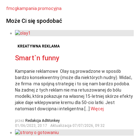
fmcg
kampania promocyjna
Może Ci się spodobać
KREATYWNA REKLAMA
Smart`n funny
Kampanie reklamowe Olay są prowadzone w sposób
bardzo konsekwentny (może dla niektórych nudny). Widać,
że firma ma spójną strategię i to się nam bardzo podoba.
Na żadnej z tych reklam nie ma retuszowanej do bólu
modelki, która pokazuje na własnej 15-letniej skórze efekty
jakie daje wklepywanie kremu dla 50-cio latki. Jest
natomiast dowcipna i inteligentna […]
Więcej
przez
Redakcja AdMonkey
01/06/2023, 20:17
Aktualizacja
07/07/2026, 09:32