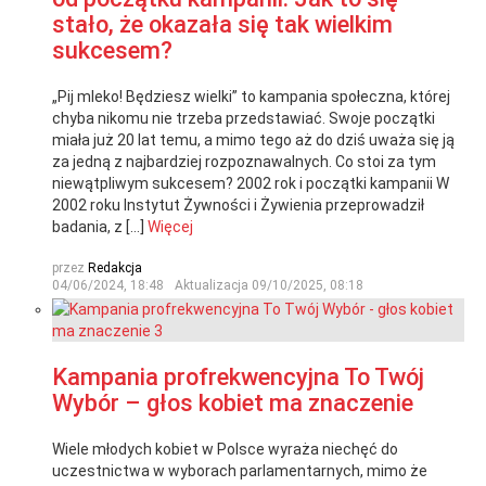
stało, że okazała się tak wielkim
sukcesem?
„Pij mleko! Będziesz wielki” to kampania społeczna, której
chyba nikomu nie trzeba przedstawiać. Swoje początki
miała już 20 lat temu, a mimo tego aż do dziś uważa się ją
za jedną z najbardziej rozpoznawalnych. Co stoi za tym
niewątpliwym sukcesem? 2002 rok i początki kampanii W
2002 roku Instytut Żywności i Żywienia przeprowadził
badania, z […]
Więcej
przez
Redakcja
04/06/2024, 18:48
Aktualizacja
09/10/2025, 08:18
Kampania profrekwencyjna To Twój
Wybór – głos kobiet ma znaczenie
Wiele młodych kobiet w Polsce wyraża niechęć do
uczestnictwa w wyborach parlamentarnych, mimo że