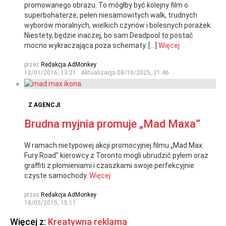
promowanego obrazu. To mógłby być kolejny film o
superbohaterze, pełen niesamowitych walk, trudnych
wyborów moralnych, wielkich czynów i bolesnych porażek.
Niestety, będzie inaczej, bo sam Deadpool to postać
mocno wykraczająca poza schematy. […]
Więcej
przez
Redakcja AdMonkey
12/01/2016, 13:21
Aktualizacja
08/10/2025, 21:46
Z AGENCJI
Brudna myjnia promuje „Mad Maxa”
W ramach nietypowej akcji promocyjnej filmu „Mad Max:
Fury Road” kierowcy z Toronto mogli ubrudzić pyłem oraz
graffiti z płomieniami i czaszkami swoje perfekcyjnie
czyste samochody.
Więcej
przez
Redakcja AdMonkey
18/05/2015, 15:11
Więcej z:
Kreatywna reklama