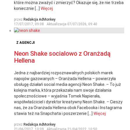
które można zważyć i zmierzyć? Okazuje się, że nie trzeba
koniecznie […]
Więcej
przez
Redakcja AdMonkey
17/07/2017, 09:08
Aktualizacja
07/07/2026, 09:40
Z AGENCJI
Neon Shake socialowo z Oranżadą
Hellena
Jedna z najbardziej rozpoznawalnych polskich marek
napojów gazowanych – Oranżada Hellena – powierzyła
obsługę działań social media agencji Neon Shake. – To już
kolejna marka, która przekazała nam swoje działania
społecznościowe – wyjaśnia Tomek Napierała,
współwłaściciel i dyrektor kreatywny Neon Shake. – Cieszy
nas, że za Oranżada Hellena obok Facebooka i Instagrama
stawia też na Snapchata i poszerzenie […]
Więcej
przez
Redakcja AdMonkey
21/06/2017, 10:09
Aktualizacja
21/04/2022, 10:50