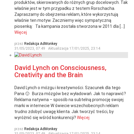
produktów, skierowanych do różnych grup docelowych. Tak
właśnie jest w tym przypadku z testem Rorschacha.
Zapraszamy do obejrzenia reklam, które wykorzystują
właśnie ten motyw. Zaczniemy więc sympatyczną
piosenką: Ta kampania została stworzona w 2011 dla […]
Więcej
przez
Redakcja AdMonkey
31/05/2023, 07:49
Aktualizacja
17/01/2025, 23:14
David Lynch on Consciousness,
Creativity and the Brain
David Lynch o mózgu i kreatywności. Szacunek dla tego
Pana 🙂 Burza mózgów bez wyładowań. Jak to naprawić?
Reklama natywna – sposób na subtelną promocję swojej
marki w internecie W świecie wszechobecnych reklam
trudno zdobyć uwagę klienta. Jak tworzyć treści, by
wyróżnić się wśród konkurencji?
Więcej
przez
Redakcja AdMonkey
31/05/2023, 07:49
Aktualizacja
17/01/2025, 23:14