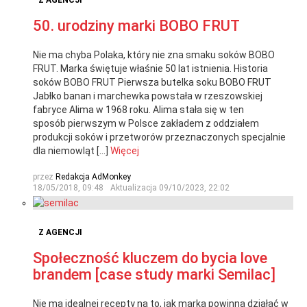
Z AGENCJI
50. urodziny marki BOBO FRUT
Nie ma chyba Polaka, który nie zna smaku soków BOBO
FRUT. Marka świętuje właśnie 50 lat istnienia. Historia
soków BOBO FRUT Pierwsza butelka soku BOBO FRUT
Jabłko banan i marchewka powstała w rzeszowskiej
fabryce Alima w 1968 roku. Alima stała się w ten
sposób pierwszym w Polsce zakładem z oddziałem
produkcji soków i przetworów przeznaczonych specjalnie
dla niemowląt […]
Więcej
przez
Redakcja AdMonkey
18/05/2018, 09:48
Aktualizacja
09/10/2023, 22:02
Z AGENCJI
Społeczność kluczem do bycia love
brandem [case study marki Semilac]
Nie ma idealnej recepty na to, jak marka powinna działać w