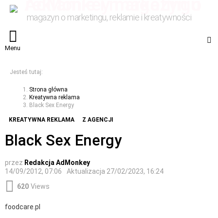
magazyn o marketingu, reklamie i kreatywności
S
Menu
Jesteś tutaj:
Strona główna
Kreatywna reklama
Black Sex Energy
KREATYWNA REKLAMA
Z AGENCJI
Black Sex Energy
przez
Redakcja AdMonkey
14/09/2012, 07:06
Aktualizacja
27/02/2023, 16:24
620
Views
foodcare.pl