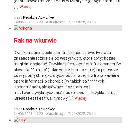
(dobre słowo) muzea: Prado w Madrycie (google earth): Tu
[…]
Więcej
przez
Redakcja AdMonkey
04/06/2023, 19:23
Aktualizacja
17/01/2025, 23:13
Rak na wkurwie
Dwie kampanie społeczne traktujące o nowotworach,
znaaacznie różnią się od wszystkich, które dotychczas
mogliśmy oglądać. Przykład pierwszy: Let’s fuck cancer Bo
słowo ‘ku**a mać’ (takie wolne tłumaczenie) to pierwsze
co się pomyśli mając styczność z rakiem. Strona zawiera
sporo informacji o chorobie (w takich zaj*****ych
ikonografiach), ale głównym ficzerem jest
możliwość „wykrzyczenia” naszej złości. Przykład drugi:
Breast Fest Festiwal filmowy […]
Więcej
przez
Redakcja AdMonkey
04/06/2023, 19:23
Aktualizacja
17/01/2025, 23:14