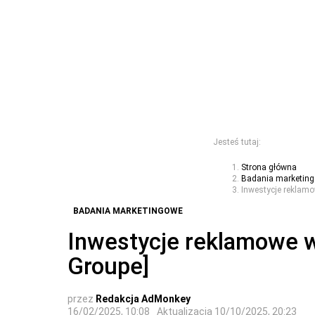
Jesteś tutaj:
Strona główna
Badania marketin
Inwestycje reklamo
BADANIA MARKETINGOWE
Inwestycje reklamowe w
Groupe]
przez
Redakcja AdMonkey
16/02/2025, 10:08
Aktualizacja
10/10/2025, 20:23