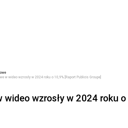
gowe
we w wideo wzrosły w 2024 roku o 10,9% [Raport Publicis Groupe]
 wideo wzrosły w 2024 roku o 