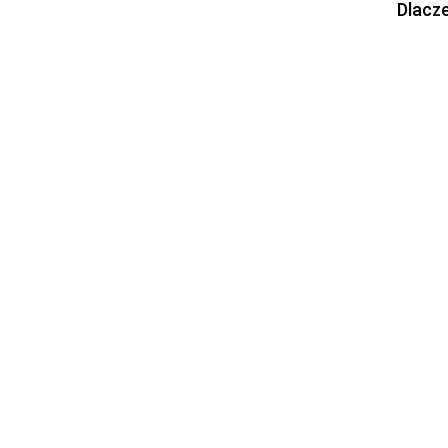
Dlacze
Mobi