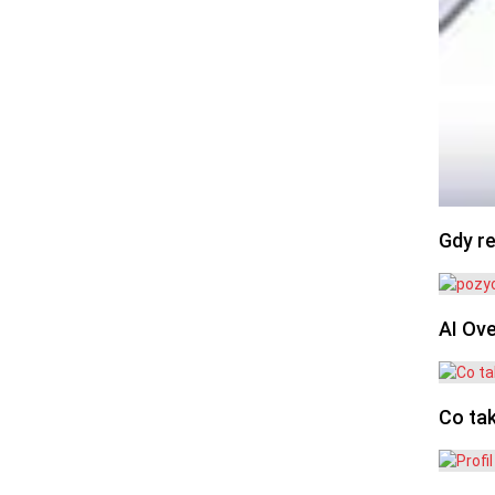
Gdy re
AI Ov
Co ta