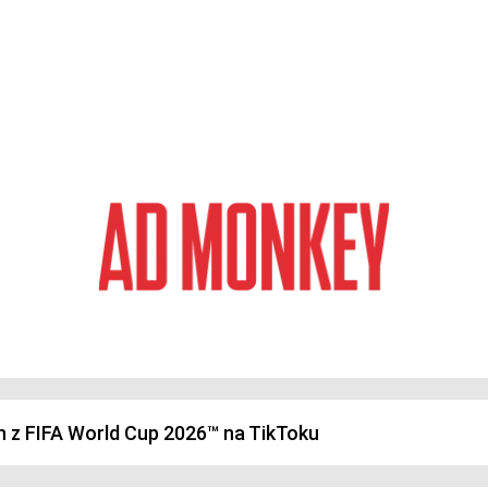
magazyn o marketingu, reklamie i kreatywności
h z FIFA World Cup 2026™ na TikToku