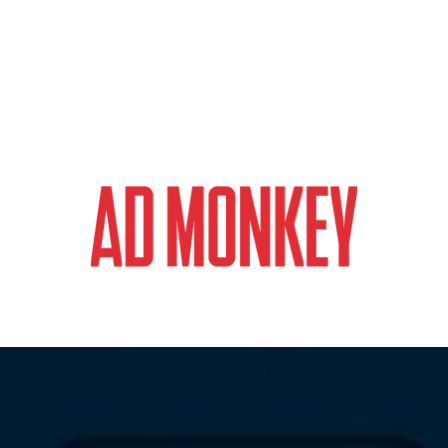
magazyn o marketingu, reklamie i kreatywności