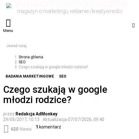
magazyn o marketingu, reklamie i kreatywności
S
Menu
Jesteś tutaj:
Strona główna
SEO
Czego szukają w google młodzi rodzice?
BADANIA MARKETINGOWE
SEO
Czego szukają w google
młodzi rodzice?
przez
Redakcja AdMonkey
29/05/2017, 10:13
Aktualizacja
07/07/2026, 09:40
1
komentarz
620
Views