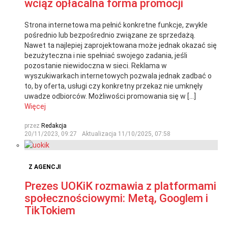
wciąż opłacalna forma promocji
Strona internetowa ma pełnić konkretne funkcje, zwykle
pośrednio lub bezpośrednio związane ze sprzedażą.
Nawet ta najlepiej zaprojektowana może jednak okazać się
bezużyteczna i nie spełniać swojego zadania, jeśli
pozostanie niewidoczna w sieci. Reklama w
wyszukiwarkach internetowych pozwala jednak zadbać o
to, by oferta, usługi czy konkretny przekaz nie umknęły
uwadze odbiorców. Możliwości promowania się w […]
Więcej
przez
Redakcja
20/11/2023, 09:27
Aktualizacja
11/10/2025, 07:58
Z AGENCJI
Prezes UOKiK rozmawia z platformami
społecznościowymi: Metą, Googlem i
TikTokiem