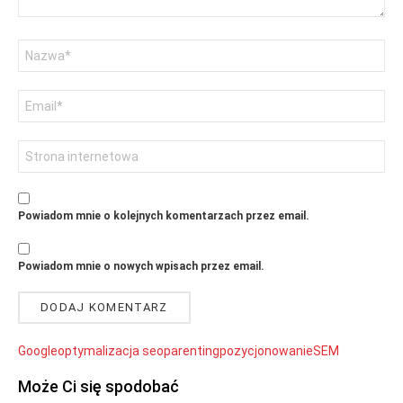
Nazwa
Adres
email
Witryna
internetowa
Powiadom mnie o kolejnych komentarzach przez email.
Powiadom mnie o nowych wpisach przez email.
Google
optymalizacja seo
parenting
pozycjonowanie
SEM
Może Ci się spodobać