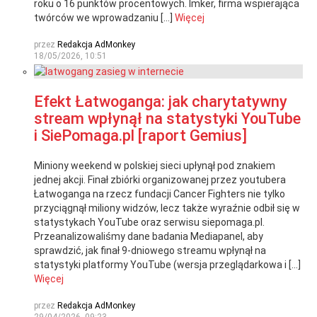
roku o 16 punktów procentowych. Imker, firma wspierająca
twórców we wprowadzaniu […]
Więcej
przez
Redakcja AdMonkey
18/05/2026, 10:51
Efekt Łatwoganga: jak charytatywny
stream wpłynął na statystyki YouTube
i SiePomaga.pl [raport Gemius]
Miniony weekend w polskiej sieci upłynął pod znakiem
jednej akcji. Finał zbiórki organizowanej przez youtubera
Łatwoganga na rzecz fundacji Cancer Fighters nie tylko
przyciągnął miliony widzów, lecz także wyraźnie odbił się w
statystykach YouTube oraz serwisu siepomaga.pl.
Przeanalizowaliśmy dane badania Mediapanel, aby
sprawdzić, jak finał 9-dniowego streamu wpłynął na
statystyki platformy YouTube (wersja przeglądarkowa i […]
Więcej
przez
Redakcja AdMonkey
29/04/2026, 09:23