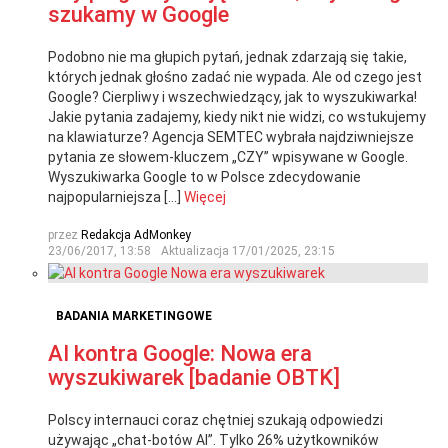
szukamy w Google
Podobno nie ma głupich pytań, jednak zdarzają się takie,
których jednak głośno zadać nie wypada. Ale od czego jest
Google? Cierpliwy i wszechwiedzący, jak to wyszukiwarka!
Jakie pytania zadajemy, kiedy nikt nie widzi, co wstukujemy
na klawiaturze? Agencja SEMTEC wybrała najdziwniejsze
pytania ze słowem-kluczem „CZY” wpisywane w Google.
Wyszukiwarka Google to w Polsce zdecydowanie
najpopularniejsza […]
Więcej
przez
Redakcja AdMonkey
23/06/2017, 13:58
Aktualizacja
17/01/2025, 23:15
BADANIA MARKETINGOWE
AI kontra Google: Nowa era
wyszukiwarek [badanie OBTK]
Polscy internauci coraz chętniej szukają odpowiedzi
używając „chat-botów AI”. Tylko 26% użytkowników