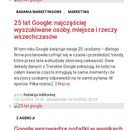
,
BADANIA MARKETINGOWE
MARKETING
25 lat Google: najczęściej
wyszukiwane osoby, miejsca i rzeczy
wszechczasów
W tym roku Google świętuje swoje 25. urodziny – dlatego
firma postanowiła cofnąć się w czasie i prześledzić trendy,
które przez lata wzbudzały zbiorową ciekawość. Dwie
dekady danych z Trendów Google pokazują, że ludzi na
całym świecie często intrygują te same momenty i że
wszyscy szukamy odpowiedzi na te same pytania. W
sporcie: Piłka nożna […]
Więcej
przez
Redakcja AdMonkey
13/12/2023, 13:35
Aktualizacja
10/10/2025, 20:24
Z AGENCJI
Google wprowadza notatki w wynikach