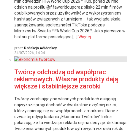
mln odwiedzin FIFA World Cup 2026™ Hub, ponad 28 mld
odsłon na profilu @fifaworldcuporaz blisko 22 mln filmów
opublikowanych przez użytkowników z wykorzystaniem
hashtagów związanych z turniejem – tak wygląda skala
zaangażowania społeczności TikToka podczas
Mistrzostw Świata FIFA World Cup 2026™. Jako pierwsza w
historii platforma posiadająca […]
Więcej
przez
Redakcja AdMonkey
24/07/2026, 14:04
Twórcy odchodzą od współprac
reklamowych. Własne produkty dają
większe i stabilniejsze zarobki
Twórcy zarabiający na własnych produktach osiągają
najwyższe progi dochodów dwukrotnie częściej niż ci,
którzy opierają się na współpracach z markami. Dane z
czwartej edycji badania „Ekonomia Twórców” Imker
pokazują, że ta wiedza przekłada się na decyzje: deklaracja
tworzenia własnych produktów cyfrowych wzrosła rok do