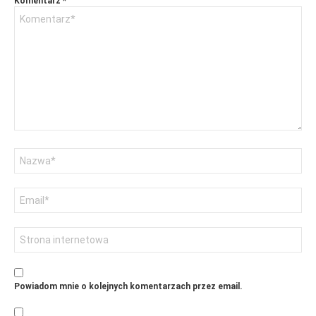
Komentarz
*
Nazwa
Adres
email
Witryna
internetowa
Powiadom mnie o kolejnych komentarzach przez email.