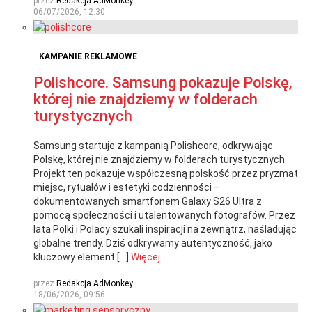
przez
Redakcja AdMonkey
06/07/2026, 12:30
KAMPANIE REKLAMOWE
Polishcore. Samsung pokazuje Polskę,
której nie znajdziemy w folderach
turystycznych
Samsung startuje z kampanią Polishcore, odkrywając
Polskę, której nie znajdziemy w folderach turystycznych.
Projekt ten pokazuje współczesną polskość przez pryzmat
miejsc, rytuałów i estetyki codzienności –
dokumentowanych smartfonem Galaxy S26 Ultra z
pomocą społeczności i utalentowanych fotografów. Przez
lata Polki i Polacy szukali inspiracji na zewnątrz, naśladując
globalne trendy. Dziś odkrywamy autentyczność, jako
kluczowy element […]
Więcej
przez
Redakcja AdMonkey
18/06/2026, 09:56