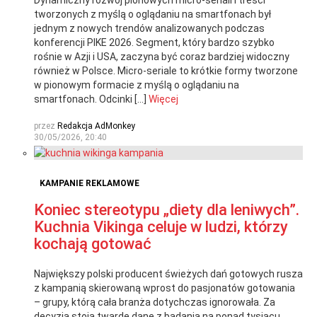
Dynamiczny rozwój pionowych micro-seriali i treści
tworzonych z myślą o oglądaniu na smartfonach był
jednym z nowych trendów analizowanych podczas
konferencji PIKE 2026. Segment, który bardzo szybko
rośnie w Azji i USA, zaczyna być coraz bardziej widoczny
również w Polsce. Micro-seriale to krótkie formy tworzone
w pionowym formacie z myślą o oglądaniu na
smartfonach. Odcinki […]
Więcej
przez
Redakcja AdMonkey
30/05/2026, 20:40
KAMPANIE REKLAMOWE
Koniec stereotypu „diety dla leniwych”.
Kuchnia Vikinga celuje w ludzi, którzy
kochają gotować
Największy polski producent świeżych dań gotowych rusza
z kampanią skierowaną wprost do pasjonatów gotowania
– grupy, którą cała branża dotychczas ignorowała. Za
decyzją stoją twarde dane z badania na ponad tysiącu