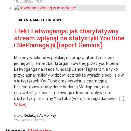
18/05/2026, 10:51
BADANIA MARKETINGOWE
Efekt Łatwoganga: jak charytatywny
stream wpłynął na statystyki YouTube
i SiePomaga.pl [raport Gemius]
Miniony weekend w polskiej sieci upłynął pod znakiem
jednej akcji. Finał zbiórki organizowanej przez youtubera
Łatwoganga na rzecz fundacji Cancer Fighters nie tylko
przyciągnął miliony widzów, lecz także wyraźnie odbił się w
statystykach YouTube oraz serwisu siepomaga.pl.
Przeanalizowaliśmy dane badania Mediapanel, aby
sprawdzić, jak finał 9-dniowego streamu wpłynął na
statystyki platformy YouTube (wersja przeglądarkowa i […]
Więcej
przez
Redakcja AdMonkey
29/04/2026, 09:23