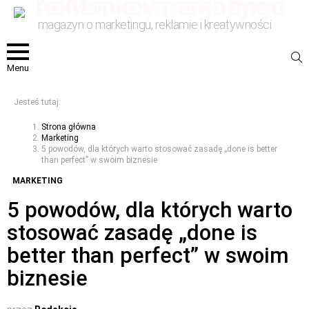
magazyn o marketingu, reklamie i kreatywności
S
Menu
Jesteś tutaj:
Strona główna
Marketing
5 powodów, dla których warto stosować zasadę „done is better
than perfect” w swoim biznesie
MARKETING
5 powodów, dla których warto
stosować zasadę „done is
better than perfect” w swoim
biznesie