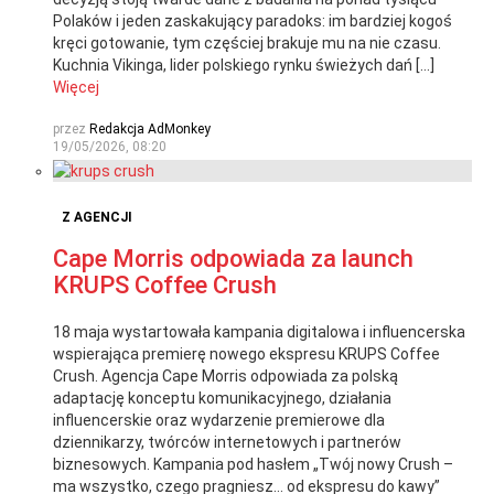
Polaków i jeden zaskakujący paradoks: im bardziej kogoś
kręci gotowanie, tym częściej brakuje mu na nie czasu.
Kuchnia Vikinga, lider polskiego rynku świeżych dań […]
Więcej
przez
Redakcja AdMonkey
19/05/2026, 08:20
Z AGENCJI
Cape Morris odpowiada za launch
KRUPS Coffee Crush
18 maja wystartowała kampania digitalowa i influencerska
wspierająca premierę nowego ekspresu KRUPS Coffee
Crush. Agencja Cape Morris odpowiada za polską
adaptację konceptu komunikacyjnego, działania
influencerskie oraz wydarzenie premierowe dla
dziennikarzy, twórców internetowych i partnerów
biznesowych. Kampania pod hasłem „Twój nowy Crush –
ma wszystko, czego pragniesz… od ekspresu do kawy”