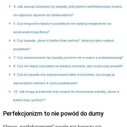
4. Jak zacząć stosować tę zasadę, jeśli jestem perfekcjonistą i trudno
mi odpuścić dążenie do doskonałości?
5. Czy niegroźne błędy w projektach nie wpłyną negatywnie na
wizerunek mojej firmy?
6. Czy zasada „done is better than perfect” dotyczy tylko małych
projektów?
7. Czy zastosowanie tej zasady pomoże mi w walce z prokrastynacją?
8. Czy nie lepiej zaczekać na idealny moment, aby rozpocząć projekt?
9. Czy ta zasada ma zastosowanie tylko w biznesie, czy mogę ją
wprowadzić również w życiu prywatnym?
10. Jak mogę przekonać mój zespół do stosowania zasady „done is
better than perfect”?
Perfekcjonizm to nie powód do dumy
Słowo „perfekcjonizm” wcale nie kojarzy się