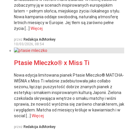
zobaczymy ją w scenach inspirowanych europejskim
latem – pełnym słońca, miejskiego życia i lokalnego stylu.
Nowa kampania oddaje swobodną, naturalną atmosferę
letnich miesięcy w Europie. Jej tłem są zarówno pełne
życia […]
Więcej
przez
Redakcja AdMonkey
10/03/2026, 08:54
Ptasie Mleczko® x Miss Ti
Nowa edycja limitowana pianek Ptasie Mleczko® MATCHA-
WIŚNIA x Miss Ti właśnie zadebiutowała jako collabo
sezonu, łącząc puszystość dobrze znanych pianek z
estetyką i smakiem inspirowanym kulturą Japonii. Zielona
czekolada skrywająca wnętrze o smaku matchy i wiśni
sprawia, że nowość wyróżnia się zarówno charakterem, jak
i wyglądem. Matcha od miesięcy króluje w kawiarniach i w
social […]
Więcej
przez
Redakcja AdMonkey