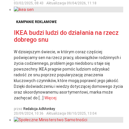
03/02/2025, 08:43
Aktualizacja
09/04/2026, 11:18
KAMPANIE REKLAMOWE
IKEA budzi ludzi do działania na rzecz
dobrego snu
W dzisiejszym świecie, w którym coraz częściej
poświęcamy sen na rzecz pracy, obowiązków rodzinnych i
życia codziennego, problem jego niedoboru staje się
powszechny. IKEA pragnie pomóc ludziom odzyskać
radość ze snu poprzez popularyzację znaczenia
kluczowych czynników, które mogą poprawić jego jakość.
Dzięki doświadczeniu i wiedzy dotyczącej domowego życia
oraz skoordynowanemu asortymentowi, marka może
zachęcać do […]
Więcej
przez
Redakcja AdMonkey
20/09/2024, 10:36
Aktualizacja
08/10/2025, 13:04