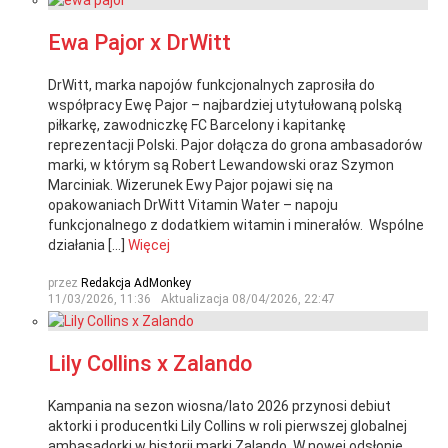
Ewa Pajor x DrWitt
DrWitt, marka napojów funkcjonalnych zaprosiła do
współpracy Ewę Pajor – najbardziej utytułowaną polską
piłkarkę, zawodniczkę FC Barcelony i kapitankę
reprezentacji Polski. Pajor dołącza do grona ambasadorów
marki, w którym są Robert Lewandowski oraz Szymon
Marciniak. Wizerunek Ewy Pajor pojawi się na
opakowaniach DrWitt Vitamin Water – napoju
funkcjonalnego z dodatkiem witamin i minerałów. Wspólne
działania […]
Więcej
przez
Redakcja AdMonkey
11/03/2026, 11:36
Aktualizacja
08/04/2026, 22:47
Lily Collins x Zalando
Kampania na sezon wiosna/lato 2026 przynosi debiut
aktorki i producentki Lily Collins w roli pierwszej globalnej
ambasadorki w historii marki Zalando. W nowej odsłonie