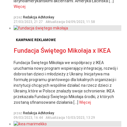
latynoamerykańskimi akcentami. Ameryka Łacińska […]
Więcej
przez
Redakcja AdMonkey
27/03/2023, 21:27
Aktualizacja
04/09/2023, 11:58
KAMPANIE REKLAMOWE
Fundacja Świętego Mikołaja x IKEA
Fundacja Świętego Mikołaja we współpracy z IKEA
uruchamia nowy program wspierający integrację, rozwój i
dobrostan dzieci i młodzieży z Ukrainy. Inicjatywa ma
formułę programu grantowego dla lokalnych organizacji i
instytucji chcących wspólnie działać na rzecz dzieci z
Ukrainy, które w Polsce znalazły swoje schronienie. IKEA
przekazała Fundacji Świętego Mikołaja środki, z których
zostaną sfinansowane działania […]
Więcej
przez
Redakcja AdMonkey
09/03/2023, 16:44
Aktualizacja
10/03/2023, 13:29