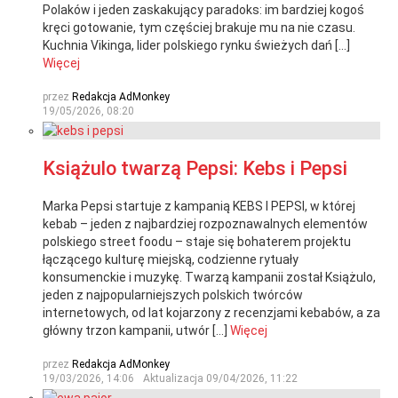
Polaków i jeden zaskakujący paradoks: im bardziej kogoś
kręci gotowanie, tym częściej brakuje mu na nie czasu.
Kuchnia Vikinga, lider polskiego rynku świeżych dań […]
Więcej
przez
Redakcja AdMonkey
19/05/2026, 08:20
Książulo twarzą Pepsi: Kebs i Pepsi
Marka Pepsi startuje z kampanią KEBS I PEPSI, w której
kebab – jeden z najbardziej rozpoznawalnych elementów
polskiego street foodu – staje się bohaterem projektu
łączącego kulturę miejską, codzienne rytuały
konsumenckie i muzykę. Twarzą kampanii został Książulo,
jeden z najpopularniejszych polskich twórców
internetowych, od lat kojarzony z recenzjami kebabów, a za
główny trzon kampanii, utwór […]
Więcej
przez
Redakcja AdMonkey
19/03/2026, 14:06
Aktualizacja
09/04/2026, 11:22