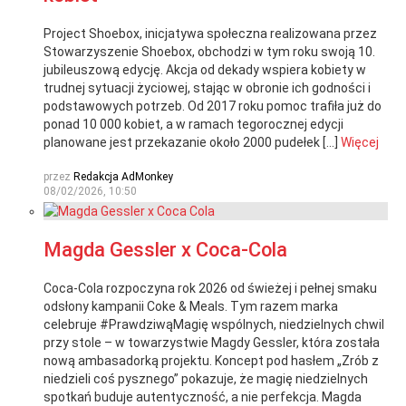
Project Shoebox, inicjatywa społeczna realizowana przez
Stowarzyszenie Shoebox, obchodzi w tym roku swoją 10.
jubileuszową edycję. Akcja od dekady wspiera kobiety w
trudnej sytuacji życiowej, stając w obronie ich godności i
podstawowych potrzeb. Od 2017 roku pomoc trafiła już do
ponad 10 000 kobiet, a w ramach tegorocznej edycji
planowane jest przekazanie około 2000 pudełek […]
Więcej
przez
Redakcja AdMonkey
08/02/2026, 10:50
Magda Gessler x Coca-Cola
Coca-Cola rozpoczyna rok 2026 od świeżej i pełnej smaku
odsłony kampanii Coke & Meals. Tym razem marka
celebruje #PrawdziwąMagię wspólnych, niedzielnych chwil
przy stole – w towarzystwie Magdy Gessler, która została
nową ambasadorką projektu. Koncept pod hasłem „Zrób z
niedzieli coś pysznego” pokazuje, że magię niedzielnych
spotkań buduje autentyczność, a nie perfekcja. Magda