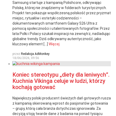
Samsung startuje z kampanią Polishcore, odkrywając
Polskę, której nie znajdziemy w folderach turystycznych.
Projekt ten pokazuje współczesną polskość przez pryzmat
miejsc, rytuałów i estetyki codzienności –
dokumentowanych smartfonem Galaxy S26 Ultra z
pomocą społeczności i utalentowanych fotografów. Przez
lata Polki i Polacy szukali inspiracji na zewnątrz, naśladując
globalne trendy. Dziś odkrywamy autentyczność, jako
kluczowy element […]
Więcej
przez
Redakcja AdMonkey
18/06/2026, 09:56
Koniec stereotypu „diety dla leniwych”.
Kuchnia Vikinga celuje w ludzi, którzy
kochają gotować
Największy polski producent świeżych dań gotowych rusza
z kampanią skierowaną wprost do pasjonatów gotowania
– grupy, którą cała branża dotychczas ignorowała. Za
decyzją stoją twarde dane z badania na ponad tysiącu