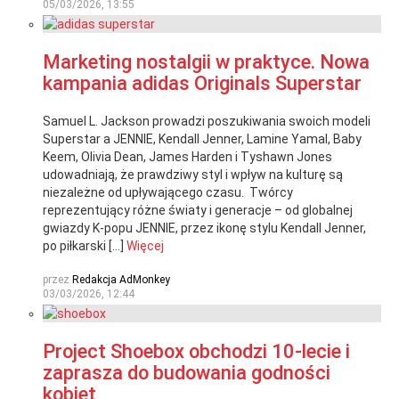
05/03/2026, 13:55
Marketing nostalgii w praktyce. Nowa
kampania adidas Originals Superstar
Samuel L. Jackson prowadzi poszukiwania swoich modeli
Superstar a JENNIE, Kendall Jenner, Lamine Yamal, Baby
Keem, Olivia Dean, James Harden i Tyshawn Jones
udowadniają, że prawdziwy styl i wpływ na kulturę są
niezależne od upływającego czasu. Twórcy
reprezentujący różne światy i generacje – od globalnej
gwiazdy K-popu JENNIE, przez ikonę stylu Kendall Jenner,
po piłkarski […]
Więcej
przez
Redakcja AdMonkey
03/03/2026, 12:44
Project Shoebox obchodzi 10-lecie i
zaprasza do budowania godności
kobiet