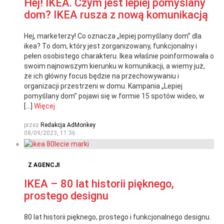
Hej! IKEA. Czym jest lepiej pomyślany
dom? IKEA rusza z nową komunikacją
Hej, marketerzy! Co oznacza „lepiej pomyślany dom” dla
ikea? To dom, który jest zorganizowany, funkcjonalny i
pełen osobistego charakteru. Ikea właśnie poinformowała o
swoim najnowszym kierunku w komunikacji, a wiemy już,
że ich główny focus będzie na przechowywaniu i
organizacji przestrzeni w domu. Kampania „Lepiej
pomyślany dom” pojawi się w formie 15 spotów wideo, w
[…]
Więcej
przez
Redakcja AdMonkey
08/09/2023, 11:36
Z AGENCJI
IKEA – 80 lat historii pięknego,
prostego designu
80 lat historii pięknego, prostego i funkcjonalnego designu.