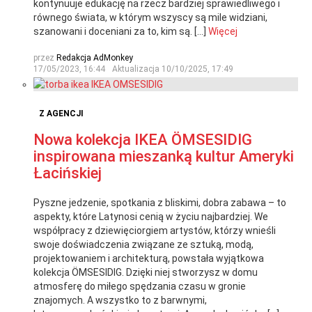
kontynuuje edukację na rzecz bardziej sprawiedliwego i
równego świata, w którym wszyscy są mile widziani,
szanowani i doceniani za to, kim są. […]
Więcej
przez
Redakcja AdMonkey
17/05/2023, 16:44
Aktualizacja
10/10/2025, 17:49
Z AGENCJI
Nowa kolekcja IKEA ÖMSESIDIG
inspirowana mieszanką kultur Ameryki
Łacińskiej
Pyszne jedzenie, spotkania z bliskimi, dobra zabawa – to
aspekty, które Latynosi cenią w życiu najbardziej. We
współpracy z dziewięciorgiem artystów, którzy wnieśli
swoje doświadczenia związane ze sztuką, modą,
projektowaniem i architekturą, powstała wyjątkowa
kolekcja ÖMSESIDIG. Dzięki niej stworzysz w domu
atmosferę do miłego spędzania czasu w gronie
znajomych. A wszystko to z barwnymi,