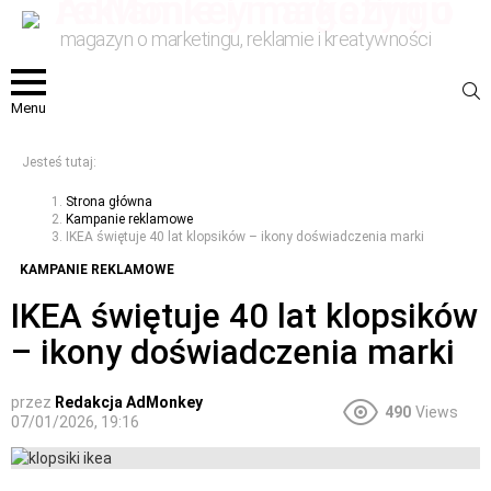
magazyn o marketingu, reklamie i kreatywności
S
Menu
Jesteś tutaj:
Strona główna
Kampanie reklamowe
IKEA świętuje 40 lat klopsików – ikony doświadczenia marki
KAMPANIE REKLAMOWE
IKEA świętuje 40 lat klopsików
– ikony doświadczenia marki
przez
Redakcja AdMonkey
490
Views
07/01/2026, 19:16