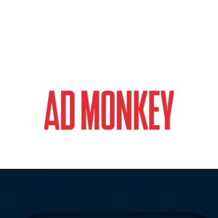
magazyn o marketingu, reklamie i kreatywności