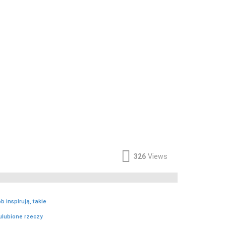
326
Views
b inspirują, takie
ulubione rzeczy