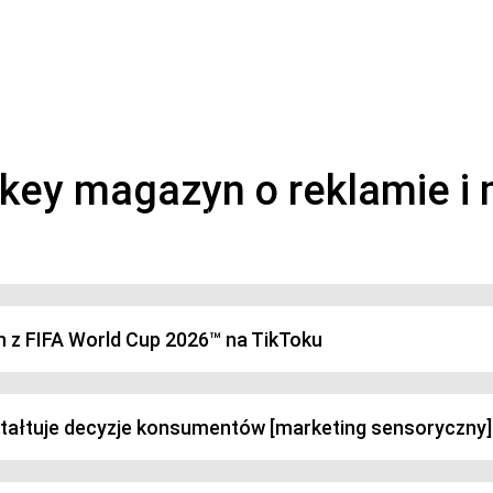
magazyn o marketingu, reklamie i kreatywności
h z FIFA World Cup 2026™ na TikToku
ztałtuje decyzje konsumentów [marketing sensoryczny]