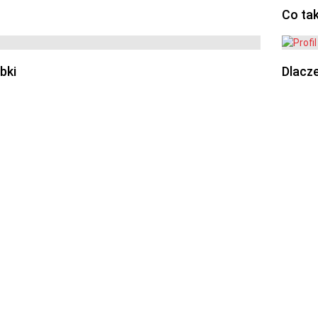
Co ta
bki
Dlacze