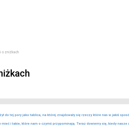
i o zniżkach
niżkach
żył do tej pory jako tablica, na której znajdowały się rzeczy które nas w jakiś sposó
 mieć i takie, które nam o czymś przypominają. Teraz dowiemy się, kiedy nasze 