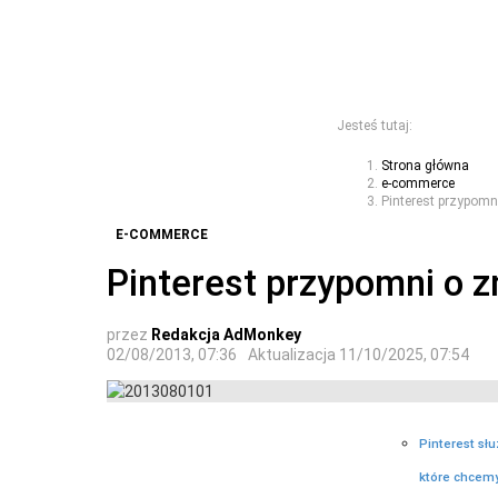
Jesteś tutaj:
Strona główna
e-commerce
Pinterest przypomn
E-COMMERCE
Pinterest przypomni o z
przez
Redakcja AdMonkey
02/08/2013, 07:36
Aktualizacja
11/10/2025, 07:54
Pinterest słu
które chcemy