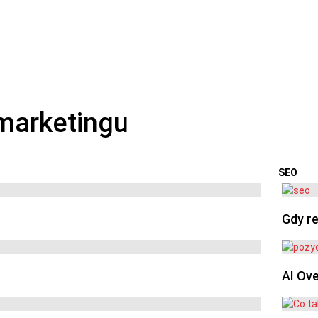
SEO
OSTA
Gdy re
AI Ov