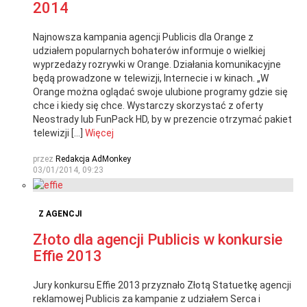
2014
Najnowsza kampania agencji Publicis dla Orange z
udziałem popularnych bohaterów informuje o wielkiej
wyprzedaży rozrywki w Orange. Działania komunikacyjne
będą prowadzone w telewizji, Internecie i w kinach. „W
Orange można oglądać swoje ulubione programy gdzie się
chce i kiedy się chce. Wystarczy skorzystać z oferty
Neostrady lub FunPack HD, by w prezencie otrzymać pakiet
telewizji […]
Więcej
przez
Redakcja AdMonkey
03/01/2014, 09:23
Z AGENCJI
Złoto dla agencji Publicis w konkursie
Effie 2013
Jury konkursu Effie 2013 przyznało Złotą Statuetkę agencji
reklamowej Publicis za kampanie z udziałem Serca i