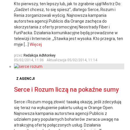
Kto pierwszy, ten lepszy lub, jak to zgrabnie ujął Mistrz Do:
„Gadżet chcesz, to się spiesz”, dlatego Serce, Rozum i
Renia zorganizowali wyścig. Najnowsza kampania
autorstwa agencji Publicis dla Orange zachęca do
skorzystania z oferty promocyjnej Neostrady Fiber i
FunPacka. Działania komunikacyjne będą prowadzone w
telewizji i Internecie. „Stawka jest wysoka. Kto przegra, ten
myje […]
Więcej
przez
Redakcja AdMonkey
05/02/2014, 11:06
Aktualizacja
05/02/2014, 11:14
Z AGENCJI
Serce i Rozum liczą na pokaźne sumy
Serce i Rozum mogą złowić taaaką okazję, jeśli zdecydują
się teraz na wykupienie pakietu usług w Orange Open.
Najnowsza kampania autorstwa agencji Publicis z
udziałem pary popularnych bohaterów zwraca uwagę na
atrakcyjną ofertę połączonych usług. Działania