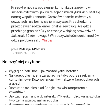
Przesyt emocji w codziennej komunikacji, zarówno w
świecie cyfrowym, jak i w relacjach międzyludzkich, stał się
normą współczesności. Coraz świadomiej mówimy o
uczuciach i nie boimy się ich nazywać. Przechodzimy
przez pewien rodzaj emocjonalnej rewolucji. Ale gdzie
przebiega granica? Czy te emocje wciąż są prawdziwe?
Jak znaleźć równowagę? W rzeczywistości social mediów,
gdzie polubienia i […]
Więcej
przez
Redakcja AdMonkey
10/10/2025, 13:27
Najczęściej czytane:
Wygraj na YouTube – jak zostać youtuberem?
Na Facebooku można zarabiać nie tylko poprzez reklamy i
konto firmowe. Duży potencjał tkwi także w facebookowych
grupach
Bezpłatne szkolenia od Google -rozwiń kompetencje
zawodowe
Jak zachęcić fanów do interakcji? Nieskomplikowana sztuka
tworzenia wpisów na Facebooka
4 sposoby na rozdanie na Instagramie, które angażuje