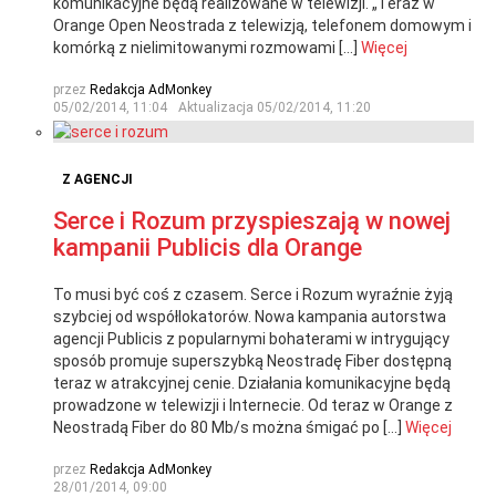
komunikacyjne będą realizowane w telewizji. „Teraz w
Orange Open Neostrada z telewizją, telefonem domowym i
komórką z nielimitowanymi rozmowami […]
Więcej
przez
Redakcja AdMonkey
05/02/2014, 11:04
Aktualizacja
05/02/2014, 11:20
Z AGENCJI
Serce i Rozum przyspieszają w nowej
kampanii Publicis dla Orange
To musi być coś z czasem. Serce i Rozum wyraźnie żyją
szybciej od współlokatorów. Nowa kampania autorstwa
agencji Publicis z popularnymi bohaterami w intrygujący
sposób promuje superszybką Neostradę Fiber dostępną
teraz w atrakcyjnej cenie. Działania komunikacyjne będą
prowadzone w telewizji i Internecie. Od teraz w Orange z
Neostradą Fiber do 80 Mb/s można śmigać po […]
Więcej
przez
Redakcja AdMonkey
28/01/2014, 09:00