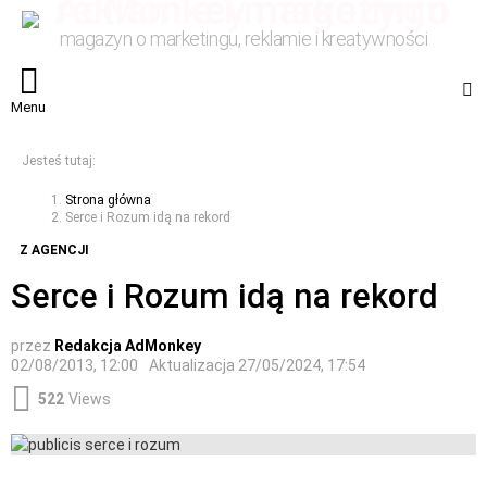
magazyn o marketingu, reklamie i kreatywności
S
Menu
Jesteś tutaj:
Strona główna
Serce i Rozum idą na rekord
Z AGENCJI
Serce i Rozum idą na rekord
przez
Redakcja AdMonkey
02/08/2013, 12:00
Aktualizacja
27/05/2024, 17:54
522
Views