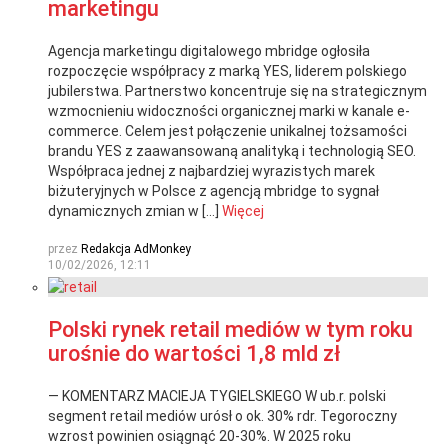
marketingu
Agencja marketingu digitalowego mbridge ogłosiła
rozpoczęcie współpracy z marką YES, liderem polskiego
jubilerstwa. Partnerstwo koncentruje się na strategicznym
wzmocnieniu widoczności organicznej marki w kanale e-
commerce. Celem jest połączenie unikalnej tożsamości
brandu YES z zaawansowaną analityką i technologią SEO.
Współpraca jednej z najbardziej wyrazistych marek
biżuteryjnych w Polsce z agencją mbridge to sygnał
dynamicznych zmian w […]
Więcej
przez
Redakcja AdMonkey
10/02/2026, 12:11
Polski rynek retail mediów w tym roku
urośnie do wartości 1,8 mld zł
— KOMENTARZ MACIEJA TYGIELSKIEGO W ub.r. polski
segment retail mediów urósł o ok. 30% rdr. Tegoroczny
wzrost powinien osiągnąć 20-30%. W 2025 roku