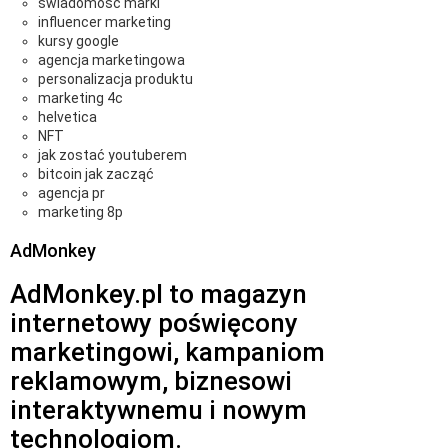
świadomość marki
influencer marketing
kursy google
agencja marketingowa
personalizacja produktu
marketing 4c
helvetica
NFT
jak zostać youtuberem
bitcoin jak zacząć
agencja pr
marketing 8p
AdMonkey
AdMonkey.pl to magazyn
internetowy poświęcony
marketingowi, kampaniom
reklamowym, biznesowi
interaktywnemu i nowym
technologiom.