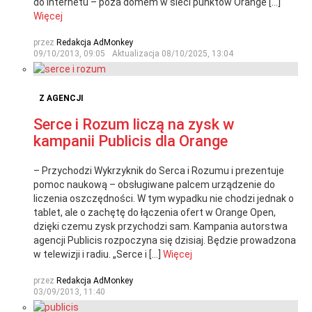
do Internetu – poza domem w sieci punktów Orange […]
Więcej
przez
Redakcja AdMonkey
09/10/2013, 09:05
Aktualizacja
08/10/2025, 13:04
Z AGENCJI
Serce i Rozum liczą na zysk w
kampanii Publicis dla Orange
– Przychodzi Wykrzyknik do Serca i Rozumu i prezentuje
pomoc naukową – obsługiwane palcem urządzenie do
liczenia oszczędności. W tym wypadku nie chodzi jednak o
tablet, ale o zachętę do łączenia ofert w Orange Open,
dzięki czemu zysk przychodzi sam. Kampania autorstwa
agencji Publicis rozpoczyna się dzisiaj. Będzie prowadzona
w telewizji i radiu. „Serce i […]
Więcej
przez
Redakcja AdMonkey
03/09/2013, 11:40