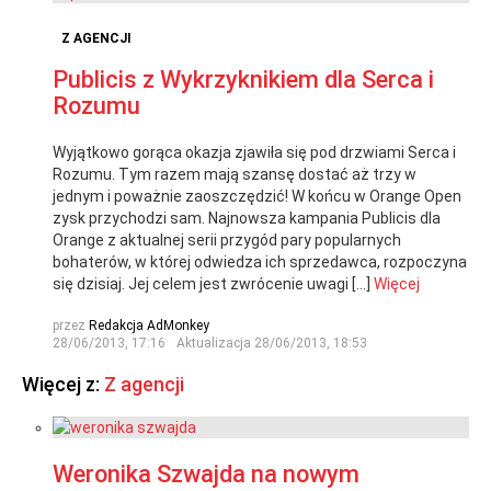
Z AGENCJI
Publicis z Wykrzyknikiem dla Serca i
Rozumu
Wyjątkowo gorąca okazja zjawiła się pod drzwiami Serca i
Rozumu. Tym razem mają szansę dostać aż trzy w
jednym i poważnie zaoszczędzić! W końcu w Orange Open
zysk przychodzi sam. Najnowsza kampania Publicis dla
Orange z aktualnej serii przygód pary popularnych
bohaterów, w której odwiedza ich sprzedawca, rozpoczyna
się dzisiaj. Jej celem jest zwrócenie uwagi […]
Więcej
przez
Redakcja AdMonkey
28/06/2013, 17:16
Aktualizacja
28/06/2013, 18:53
Więcej z:
Z agencji
Weronika Szwajda na nowym