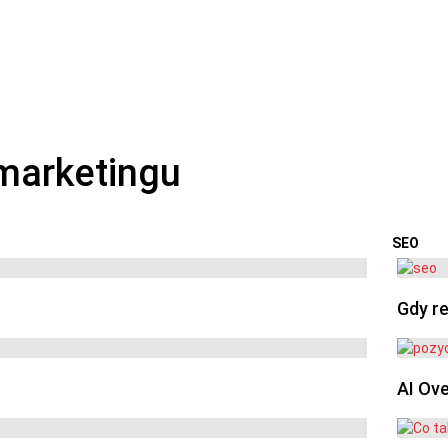
SEO
OSTA
Gdy re
AI Ov