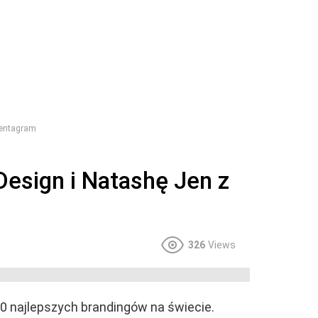
Pentagram
Design i Natashę Jen z
326
Views
 20 najlepszych brandingów na świecie.