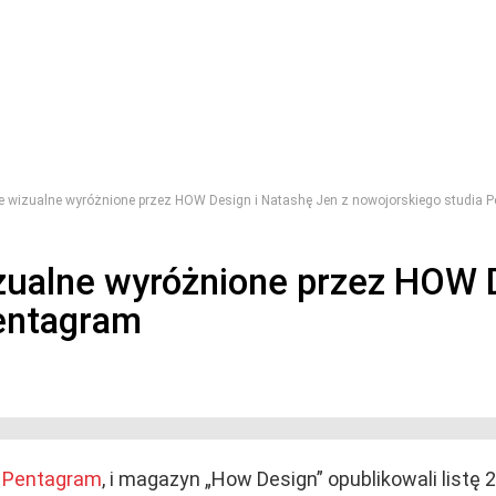
cje wizualne wyróżnione przez HOW Design i Natashę Jen z nowojorskiego studia 
izualne wyróżnione przez HOW 
entagram
u Pentagram
, i magazyn „How Design” opublikowali listę