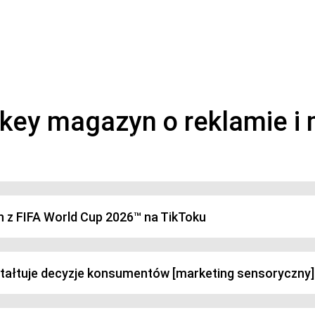
magazyn o marketingu, reklamie i kreatywności
h z FIFA World Cup 2026™ na TikToku
ztałtuje decyzje konsumentów [marketing sensoryczny]