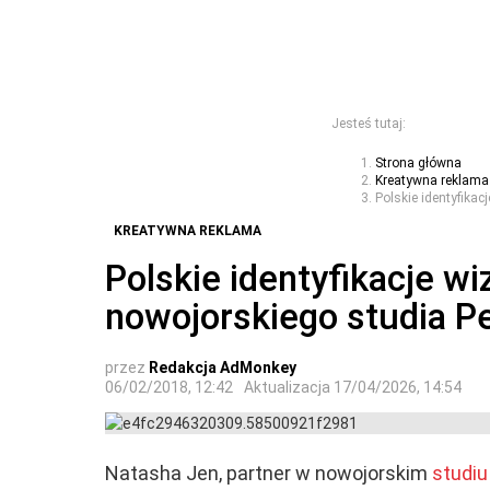
Jesteś tutaj:
Strona główna
Kreatywna reklama
Polskie identyfika
KREATYWNA REKLAMA
Polskie identyfikacje w
nowojorskiego studia P
przez
Redakcja AdMonkey
06/02/2018, 12:42
Aktualizacja
17/04/2026, 14:54
Natasha Jen, partner w nowojorskim
studi