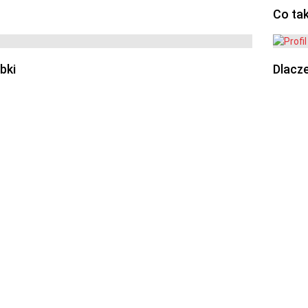
Co ta
bki
Dlacze