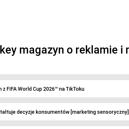
magazyn o marketingu, reklamie i kreatywności
h z FIFA World Cup 2026™ na TikToku
ztałtuje decyzje konsumentów [marketing sensoryczny]