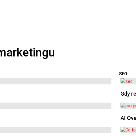
SEO
OSTA
Gdy re
AI Ov