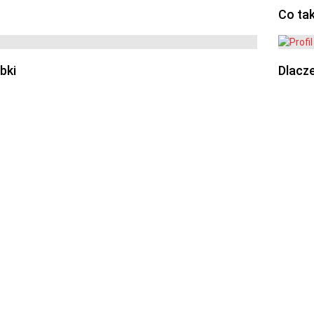
Co ta
bki
Dlacze