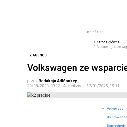
Jesteś tutaj:
Strona główna
Volkswagen ze wspa
Z AGENCJI
Volkswagen ze wsparcie
przez
Redakcja AdMonkey
30/08/2023, 09:13
Aktualizacja
17/01/2025, 19:11
Volkswagen G
do prowadzen
Samochody O