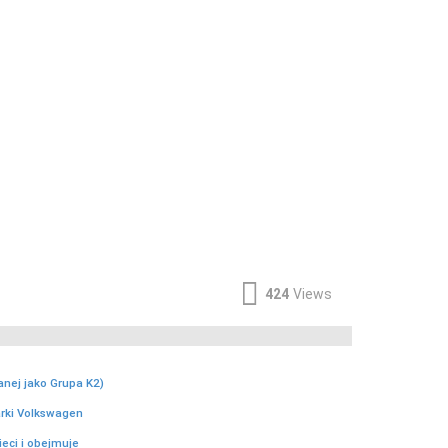
424
Views
anej jako Grupa K2)
arki Volkswagen
eci i obejmuje