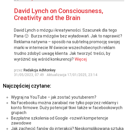
David Lynch on Consciousness,
Creativity and the Brain
David Lynch o mózgu i kreatywności. Szacunek dla tego
Pana 🙂 Burza mózgów bez wyładowań. Jak to naprawić?
Reklama natywna – sposób na subtelną promocję swojej
marki w internecie W świecie wszechobecnych reklam
trudno zdobyć uwagę klienta. Jak tworzyć treści, by
wyróżnić się wśród konkurencji?
Więcej
przez
Redakcja AdMonkey
31/05/2023, 07:49
Aktualizacja
17/01/2025, 23:14
Najczęściej czytane:
Wygraj na YouTube – jak zostać youtuberem?
Na Facebooku można zarabiać nie tylko poprzez reklamy i
konto firmowe. Duży potencjał tkwi także w facebookowych
grupach
Bezpłatne szkolenia od Google -rozwiń kompetencje
zawodowe
Jak zachęcić fanów do interakcji? Nieskomplikowana sztuka