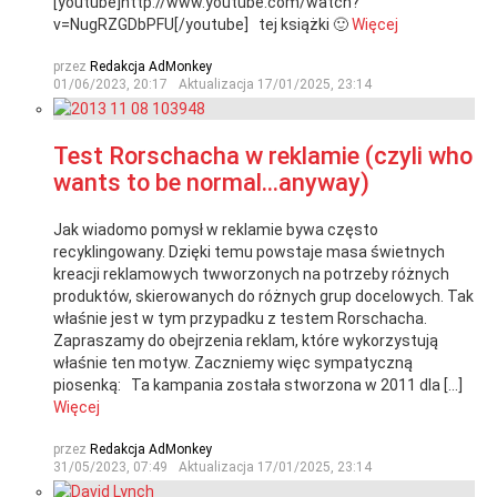
[youtube]http://www.youtube.com/watch?
v=NugRZGDbPFU[/youtube] tej książki 🙂
Więcej
przez
Redakcja AdMonkey
01/06/2023, 20:17
Aktualizacja
17/01/2025, 23:14
Test Rorschacha w reklamie (czyli who
wants to be normal…anyway)
Jak wiadomo pomysł w reklamie bywa często
recyklingowany. Dzięki temu powstaje masa świetnych
kreacji reklamowych twworzonych na potrzeby różnych
produktów, skierowanych do różnych grup docelowych. Tak
właśnie jest w tym przypadku z testem Rorschacha.
Zapraszamy do obejrzenia reklam, które wykorzystują
właśnie ten motyw. Zaczniemy więc sympatyczną
piosenką: Ta kampania została stworzona w 2011 dla […]
Więcej
przez
Redakcja AdMonkey
31/05/2023, 07:49
Aktualizacja
17/01/2025, 23:14