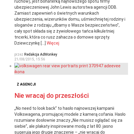
ruchów), jest bohaterką najnowszego spotu firmy
ubezpieczeniowej John Lewis autorstwa agencji DDB.
Zamiast zapewnień o świetnych warunkach
ubezpieczenia, wizerunków domu, uśmiechniętej rodziny i
sloganów z rodzaju „dbamy o Wasze bezpieczeństwo”,
cały spot składa się z żywiołowego tańca kilkuletniej
tncerki, która co rusz zahacza o domowe sprzęty.
Dziewczynkę […]
Więcej
przez
Redakcja AdMonkey
21/08/2015, 15:56
Z AGENCJI
Nie wracaj do przeszłości
„No need to look back” to hasło najnowszej kampanii
Volkswagena, promującej modele z kamerą cofania. Hasło
rozumiane dosłownie znaczy „Nie musisz oglądać się za
siebie”, ale plakaty inspirowane modą z lat 80. jasno
sugerują jego drugie znaczenie – „nie wracaj do