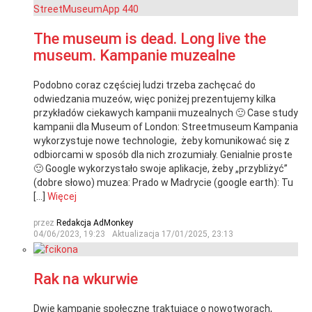
The museum is dead. Long live the
museum. Kampanie muzealne
Podobno coraz częściej ludzi trzeba zachęcać do
odwiedzania muzeów, więc poniżej prezentujemy kilka
przykładów ciekawych kampanii muzealnych 🙂 Case study
kampanii dla Museum of London: Streetmuseum Kampania
wykorzystuje nowe technologie, żeby komunikować się z
odbiorcami w sposób dla nich zrozumiały. Genialnie proste
🙂 Google wykorzystało swoje aplikacje, żeby „przybliżyć”
(dobre słowo) muzea: Prado w Madrycie (google earth): Tu
[…]
Więcej
przez
Redakcja AdMonkey
04/06/2023, 19:23
Aktualizacja
17/01/2025, 23:13
Rak na wkurwie
Dwie kampanie społeczne traktujące o nowotworach,