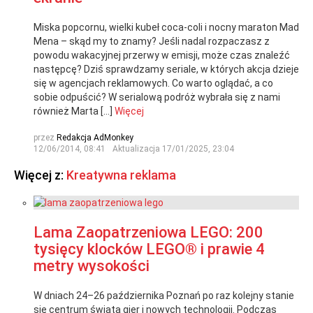
Miska popcornu, wielki kubeł coca-coli i nocny maraton Mad
Mena – skąd my to znamy? Jeśli nadal rozpaczasz z
powodu wakacyjnej przerwy w emisji, może czas znaleźć
następcę? Dziś sprawdzamy seriale, w których akcja dzieje
się w agencjach reklamowych. Co warto oglądać, a co
sobie odpuścić? W serialową podróż wybrała się z nami
również Marta […]
Więcej
przez
Redakcja AdMonkey
12/06/2014, 08:41
Aktualizacja
17/01/2025, 23:04
Więcej z:
Kreatywna reklama
Lama Zaopatrzeniowa LEGO: 200
tysięcy klocków LEGO® i prawie 4
metry wysokości
W dniach 24–26 października Poznań po raz kolejny stanie
się centrum świata gier i nowych technologii. Podczas