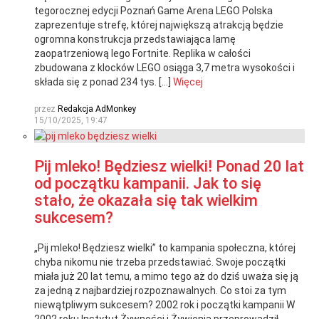
tegorocznej edycji Poznań Game Arena LEGO Polska
zaprezentuje strefę, której największą atrakcją będzie
ogromna konstrukcja przedstawiająca lamę
zaopatrzeniową lego Fortnite. Replika w całości
zbudowana z klocków LEGO osiąga 3,7 metra wysokości i
składa się z ponad 234 tys. […]
Więcej
przez
Redakcja AdMonkey
15/10/2025, 19:47
Pij mleko! Będziesz wielki! Ponad 20 lat
od początku kampanii. Jak to się
stało, że okazała się tak wielkim
sukcesem?
„Pij mleko! Będziesz wielki” to kampania społeczna, której
chyba nikomu nie trzeba przedstawiać. Swoje początki
miała już 20 lat temu, a mimo tego aż do dziś uważa się ją
za jedną z najbardziej rozpoznawalnych. Co stoi za tym
niewątpliwym sukcesem? 2002 rok i początki kampanii W