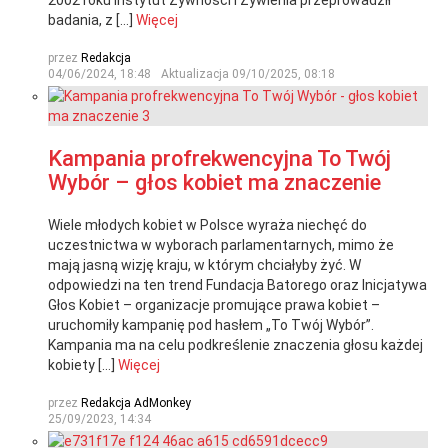
2002 roku Instytut Żywności i Żywienia przeprowadził
badania, z […]
Więcej
przez
Redakcja
04/06/2024, 18:48
Aktualizacja
09/10/2025, 08:18
Kampania profrekwencyjna To Twój
Wybór – głos kobiet ma znaczenie
Wiele młodych kobiet w Polsce wyraża niechęć do
uczestnictwa w wyborach parlamentarnych, mimo że
mają jasną wizję kraju, w którym chciałyby żyć. W
odpowiedzi na ten trend Fundacja Batorego oraz Inicjatywa
Głos Kobiet – organizacje promujące prawa kobiet –
uruchomiły kampanię pod hasłem „To Twój Wybór”.
Kampania ma na celu podkreślenie znaczenia głosu każdej
kobiety […]
Więcej
przez
Redakcja AdMonkey
25/09/2023, 14:34