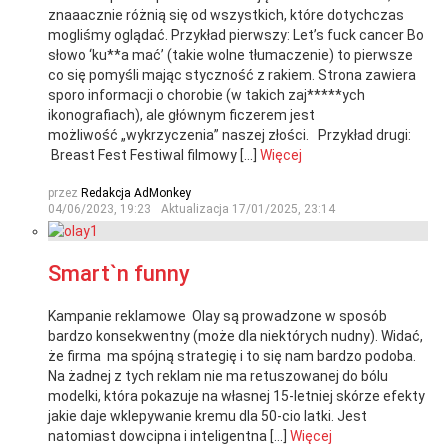
znaaacznie różnią się od wszystkich, które dotychczas
mogliśmy oglądać. Przykład pierwszy: Let’s fuck cancer Bo
słowo ‘ku**a mać’ (takie wolne tłumaczenie) to pierwsze
co się pomyśli mając styczność z rakiem. Strona zawiera
sporo informacji o chorobie (w takich zaj*****ych
ikonografiach), ale głównym ficzerem jest
możliwość „wykrzyczenia” naszej złości. Przykład drugi:
Breast Fest Festiwal filmowy […]
Więcej
przez
Redakcja AdMonkey
04/06/2023, 19:23
Aktualizacja
17/01/2025, 23:14
Smart`n funny
Kampanie reklamowe Olay są prowadzone w sposób
bardzo konsekwentny (może dla niektórych nudny). Widać,
że firma ma spójną strategię i to się nam bardzo podoba.
Na żadnej z tych reklam nie ma retuszowanej do bólu
modelki, która pokazuje na własnej 15-letniej skórze efekty
jakie daje wklepywanie kremu dla 50-cio latki. Jest
natomiast dowcipna i inteligentna […]
Więcej