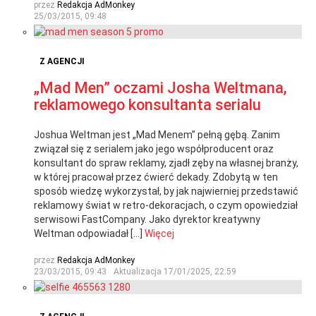
przez
Redakcja AdMonkey
25/03/2015, 09:48
Z AGENCJI
„Mad Men” oczami Josha Weltmana,
reklamowego konsultanta serialu
Joshua Weltman jest „Mad Menem” pełną gębą. Zanim
związał się z serialem jako jego współproducent oraz
konsultant do spraw reklamy, zjadł zęby na własnej branży,
w której pracował przez ćwierć dekady. Zdobytą w ten
sposób wiedzę wykorzystał, by jak najwierniej przedstawić
reklamowy świat w retro-dekoracjach, o czym opowiedział
serwisowi FastCompany. Jako dyrektor kreatywny
Weltman odpowiadał […]
Więcej
przez
Redakcja AdMonkey
23/03/2015, 09:43
Aktualizacja
17/01/2025, 22:59