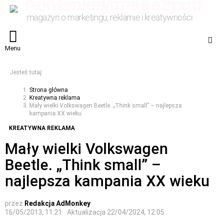
magazyn o marketingu, reklamie i kreatywności
S
Menu
Jesteś tutaj:
Strona główna
Kreatywna reklama
Mały wielki Volkswagen Beetle. „Think small” – najlepsza
kampania XX wieku
KREATYWNA REKLAMA
Mały wielki Volkswagen
Beetle. „Think small” –
najlepsza kampania XX wieku
przez
Redakcja AdMonkey
16/05/2013, 11:21
Aktualizacja
22/04/2024, 12:05