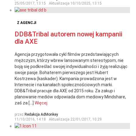
25/05/2017, 13:15
Aktualizacja
10/10/2025, 13:15
Z AGENCJI
DDB&Tribal autorem nowej kampanii
dla AXE
Agencja przygotowała cykl filmów przedstawiających
mężczyzn, którzy wbrew lansowanym stereotypom, nie
boją się podkreślać swojej indywidualności i żyją realizując
swoje pasje. Bohaterem pierwszego jest Hubert
Kostrzewa (kaskader). Kampania prowadzona jest w
Internecie i na kanałach społecznościowych marki.
DDB&Tribal pracuje dla AXE od 2015 roku. Za zakup i
planowanie mediów odpowiada dom mediowy Mindshare,
zaś za […]
Więcej
przez
Redakcja AdMonkey
11/10/2016, 14:18
Aktualizacja
22/01/2017, 10:29