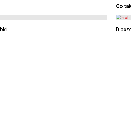
Co ta
bki
Dlacze