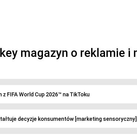
magazyn o marketingu, reklamie i kreatywności
h z FIFA World Cup 2026™ na TikToku
ztałtuje decyzje konsumentów [marketing sensoryczny]