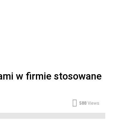
tami w firmie stosowane
588
Views