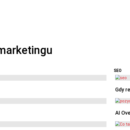
SEO
OSTA
Gdy re
AI Ov