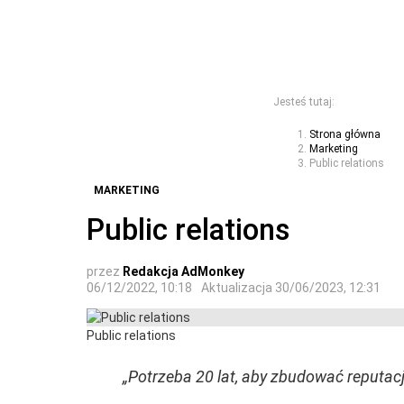
Jesteś tutaj:
Strona główna
Marketing
Public relations
MARKETING
Public relations
przez
Redakcja AdMonkey
06/12/2022, 10:18
Aktualizacja
30/06/2023, 12:31
Public relations
„Potrzeba 20 lat, aby zbudować reputację