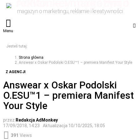
magazyn o marketingu, reklamie i kreatywności
S
Menu
Jesteś tutaj:
Strona główna
Answear x Oskar Podolski O.ESU™1 – premiera Manifest Your Style
Z AGENCJI
Answear x Oskar Podolski
O.ESU™1 – premiera Manifest
Your Style
przez
Redakcja AdMonkey
17/09/2018, 14:23
Aktualizacja
10/10/2025, 18:05
391
Views