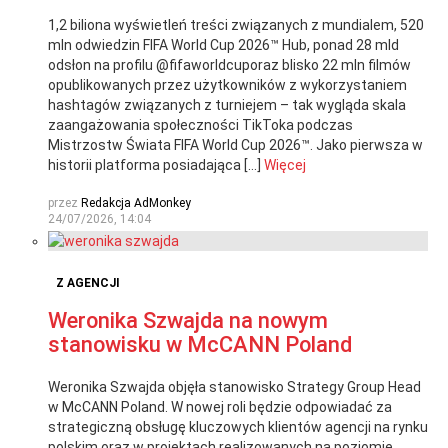
1,2 biliona wyświetleń treści związanych z mundialem, 520
mln odwiedzin FIFA World Cup 2026™ Hub, ponad 28 mld
odsłon na profilu @fifaworldcuporaz blisko 22 mln filmów
opublikowanych przez użytkowników z wykorzystaniem
hashtagów związanych z turniejem – tak wygląda skala
zaangażowania społeczności TikToka podczas
Mistrzostw Świata FIFA World Cup 2026™. Jako pierwsza w
historii platforma posiadająca […]
Więcej
przez
Redakcja AdMonkey
24/07/2026, 14:04
Z AGENCJI
Weronika Szwajda na nowym
stanowisku w McCANN Poland
Weronika Szwajda objęła stanowisko Strategy Group Head
w McCANN Poland. W nowej roli będzie odpowiadać za
strategiczną obsługę kluczowych klientów agencji na rynku
polskim oraz w projektach realizowanych na poziomie