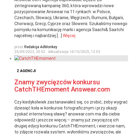
zintegrowaną kampanię 360, która wprowadzi nowe
pozycjonowanie Answear na 11 rynkach: w Polsce,
Czechach, Słowacji, Ukrainie, Węgrzech, Rumunii, Bułgarii,
Chorwacji, Grecji, Cyprze oraz Słowenii. Szukaliśmy nowego
pomysłu na komunikację marki i agencja Saachi& Saatchi
najcelniej i najbardziej […]
Więcej
przez
Redakcja AdMonkey
25/09/2023, 20:02
Aktualizacja
10/10/2025, 12:53
Z AGENCJI
Znamy zwycięzców konkursu
CatchTHEmoment Answear.com
Czy kiedykolwiek zastanawiałeś się, co zrobić, żeby wygrać
dziesięć koła w konkursie fotograficznym i przy okazji
zyskać internetową sławę? answear.com ma dla ciebie
odpowiedź i jeszcze więcej – znamy już zwycięzcę ich
drugiej edycji konkursu CatchTHEmoment, i wierzcie nam,
to zdjęcie rozwala system. wyłoniliśmy zwycięzców, ale