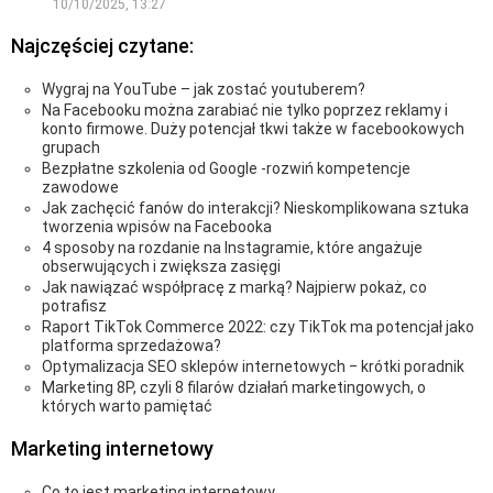
10/10/2025, 13:27
Najczęściej czytane:
Wygraj na YouTube – jak zostać youtuberem?
Na Facebooku można zarabiać nie tylko poprzez reklamy i
konto firmowe. Duży potencjał tkwi także w facebookowych
grupach
Bezpłatne szkolenia od Google -rozwiń kompetencje
zawodowe
Jak zachęcić fanów do interakcji? Nieskomplikowana sztuka
tworzenia wpisów na Facebooka
4 sposoby na rozdanie na Instagramie, które angażuje
obserwujących i zwiększa zasięgi
Jak nawiązać współpracę z marką? Najpierw pokaż, co
potrafisz
Raport TikTok Commerce 2022: czy TikTok ma potencjał jako
platforma sprzedażowa?
Optymalizacja SEO sklepów internetowych ‒ krótki poradnik
Marketing 8P, czyli 8 filarów działań marketingowych, o
których warto pamiętać
Marketing internetowy
Co to jest marketing internetowy