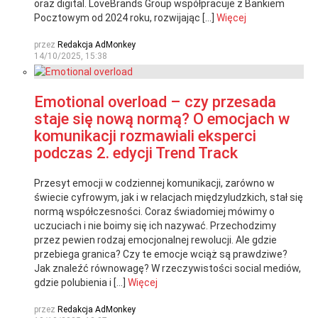
oraz digital. LoveBrands Group współpracuje z Bankiem
Pocztowym od 2024 roku, rozwijając […]
Więcej
przez
Redakcja AdMonkey
14/10/2025, 15:38
Emotional overload – czy przesada
staje się nową normą? O emocjach w
komunikacji rozmawiali eksperci
podczas 2. edycji Trend Track
Przesyt emocji w codziennej komunikacji, zarówno w
świecie cyfrowym, jak i w relacjach międzyludzkich, stał się
normą współczesności. Coraz świadomiej mówimy o
uczuciach i nie boimy się ich nazywać. Przechodzimy
przez pewien rodzaj emocjonalnej rewolucji. Ale gdzie
przebiega granica? Czy te emocje wciąż są prawdziwe?
Jak znaleźć równowagę? W rzeczywistości social mediów,
gdzie polubienia i […]
Więcej
przez
Redakcja AdMonkey