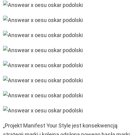
„Projekt Manifest Your Style jest konsekwencją
strategii marki i kolejną odsłoną nowego hasła marki