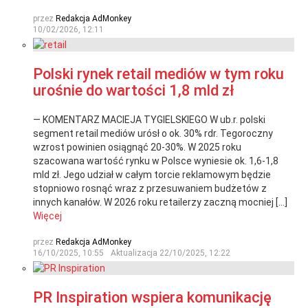
przez
Redakcja AdMonkey
10/02/2026, 12:11
Polski rynek retail mediów w tym roku
urośnie do wartości 1,8 mld zł
— KOMENTARZ MACIEJA TYGIELSKIEGO W ub.r. polski
segment retail mediów urósł o ok. 30% rdr. Tegoroczny
wzrost powinien osiągnąć 20-30%. W 2025 roku
szacowana wartość rynku w Polsce wyniesie ok. 1,6-1,8
mld zł. Jego udział w całym torcie reklamowym będzie
stopniowo rosnąć wraz z przesuwaniem budżetów z
innych kanałów. W 2026 roku retailerzy zaczną mocniej […]
Więcej
przez
Redakcja AdMonkey
16/10/2025, 10:55
Aktualizacja
22/10/2025, 12:22
PR Inspiration wspiera komunikację