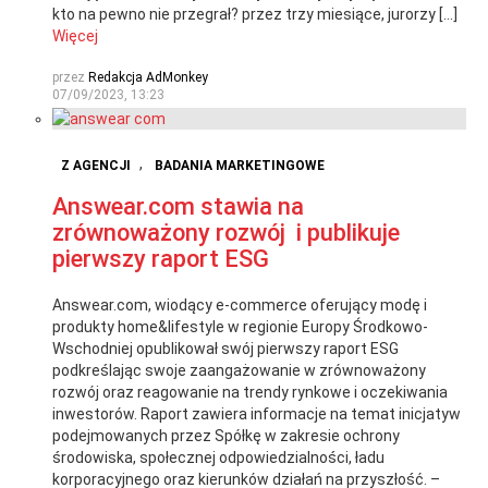
kto na pewno nie przegrał? przez trzy miesiące, jurorzy […]
Więcej
przez
Redakcja AdMonkey
07/09/2023, 13:23
,
Z AGENCJI
BADANIA MARKETINGOWE
Answear.com stawia na
zrównoważony rozwój i publikuje
pierwszy raport ESG
Answear.com, wiodący e-commerce oferujący modę i
produkty home&lifestyle w regionie Europy Środkowo-
Wschodniej opublikował swój pierwszy raport ESG
podkreślając swoje zaangażowanie w zrównoważony
rozwój oraz reagowanie na trendy rynkowe i oczekiwania
inwestorów. Raport zawiera informacje na temat inicjatyw
podejmowanych przez Spółkę w zakresie ochrony
środowiska, społecznej odpowiedzialności, ładu
korporacyjnego oraz kierunków działań na przyszłość. –