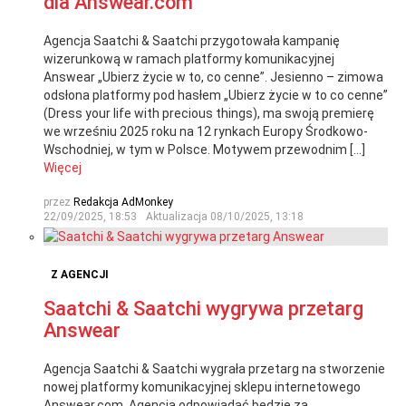
dla Answear.com
Agencja Saatchi & Saatchi przygotowała kampanię
wizerunkową w ramach platformy komunikacyjnej
Answear „Ubierz życie w to, co cenne”. Jesienno – zimowa
odsłona platformy pod hasłem „Ubierz życie w to co cenne”
(Dress your life with precious things), ma swoją premierę
we wrześniu 2025 roku na 12 rynkach Europy Środkowo-
Wschodniej, w tym w Polsce. Motywem przewodnim […]
Więcej
przez
Redakcja AdMonkey
22/09/2025, 18:53
Aktualizacja
08/10/2025, 13:18
Z AGENCJI
Saatchi & Saatchi wygrywa przetarg
Answear
Agencja Saatchi & Saatchi wygrała przetarg na stworzenie
nowej platformy komunikacyjnej sklepu internetowego
Answear.com. Agencja odpowiadać będzie za