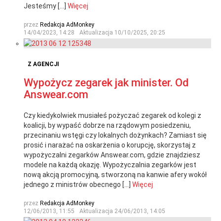
Jesteśmy […]
Więcej
przez
Redakcja AdMonkey
14/04/2023, 14:28
Aktualizacja
10/10/2025, 20:25
Z AGENCJI
Wypożycz zegarek jak minister. Od
Answear.com
Czy kiedykolwiek musiałeś pożyczać zegarek od kolegi z
koalicji, by wypaść dobrze na rządowym posiedzeniu,
przecinaniu wstęgi czy lokalnych dożynkach? Zamiast się
prosić i narażać na oskarżenia o korupcję, skorzystaj z
wypożyczalni zegarków Answear.com, gdzie znajdziesz
modele na każdą okazję. Wypożyczalnia zegarków jest
nową akcją promocyjną, stworzoną na kanwie afery wokół
jednego z ministrów obecnego […]
Więcej
przez
Redakcja AdMonkey
12/06/2013, 11:55
Aktualizacja
24/06/2013, 14:05