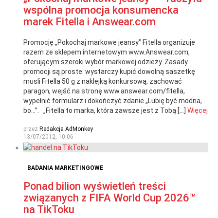
wspólna promocja konsumencka
marek Fitella i Answear.com
Promocję „Pokochaj markowe jeansy” Fitella organizuje
razem ze sklepem internetowym www.Answear.com,
oferującym szeroki wybór markowej odzieży. Zasady
promocji są proste: wystarczy kupić dowolną saszetkę
musli Fitella 50 g z naklejką konkursową, zachować
paragon, wejść na stronę www.answear.com/fitella,
wypełnić formularz i dokończyć zdanie „Lubię być modna,
bo…”. „Fitella to marka, która zawsze jest z Tobą […]
Więcej
przez
Redakcja AdMonkey
13/07/2012, 10:06
BADANIA MARKETINGOWE
Ponad bilion wyświetleń treści
związanych z FIFA World Cup 2026™
na TikToku