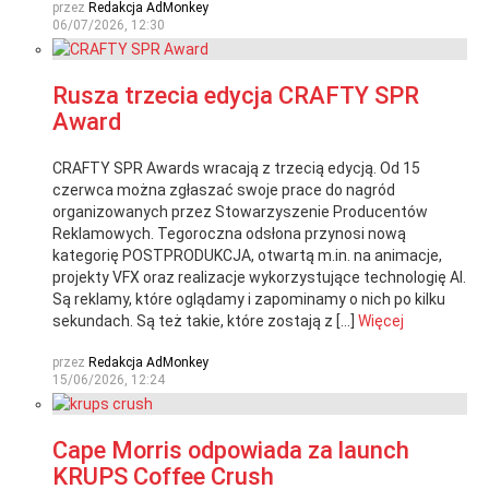
przez
Redakcja AdMonkey
06/07/2026, 12:30
Rusza trzecia edycja CRAFTY SPR
Award
CRAFTY SPR Awards wracają z trzecią edycją. Od 15
czerwca można zgłaszać swoje prace do nagród
organizowanych przez Stowarzyszenie Producentów
Reklamowych. Tegoroczna odsłona przynosi nową
kategorię POSTPRODUKCJA, otwartą m.in. na animacje,
projekty VFX oraz realizacje wykorzystujące technologię AI.
Są reklamy, które oglądamy i zapominamy o nich po kilku
sekundach. Są też takie, które zostają z […]
Więcej
przez
Redakcja AdMonkey
15/06/2026, 12:24
Cape Morris odpowiada za launch
KRUPS Coffee Crush