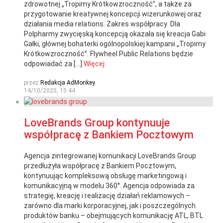
zdrowotnej „Tropimy Krótkowzroczność”, a także za
przygotowanie kreatywnej koncepcji wizerunkowej oraz
działania media relations. Zakres współpracy Dla
Polpharmy zwycięską koncepcją okazała się kreacja Gabi
Gałki, głównej bohaterki ogólnopolskiej kampanii „Tropimy
Krótkowzroczność”. Flywheel Public Relations będzie
odpowiadać za […]
Więcej
przez
Redakcja AdMonkey
14/10/2025, 15:44
LoveBrands Group kontynuuje
współpracę z Bankiem Pocztowym
Agencja zintegrowanej komunikacji LoveBrands Group
przedłużyła współpracę z Bankiem Pocztowym,
kontynuując kompleksową obsługę marketingową i
komunikacyjną w modelu 360°. Agencja odpowiada za
strategię, kreację i realizację działań reklamowych –
zarówno dla marki korporacyjnej, jak i poszczególnych
produktów banku – obejmujących komunikację ATL, BTL