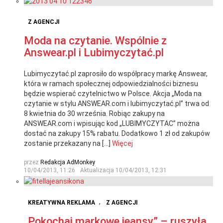
Z AGENCJI
Moda na czytanie. Wspólnie z
Answear.pl i Lubimyczytać.pl
Lubimyczytać.pl zaprosiło do współpracy markę Answear,
która w ramach społecznej odpowiedzialności biznesu
będzie wspierać czytelnictwo w Polsce. Akcja „Moda na
czytanie w stylu ANSWEAR.com i lubimyczytać.pl” trwa od
8 kwietnia do 30 września. Robiąc zakupy na
ANSWEAR.com i wpisując kod „LUBIMYCZYTAC” można
dostać na zakupy 15% rabatu. Dodatkowo 1 zł od zakupów
zostanie przekazany na […]
Więcej
przez
Redakcja AdMonkey
10/04/2013, 11:26
Aktualizacja
10/04/2013, 12:31
,
KREATYWNA REKLAMA
Z AGENCJI
„Pokochaj markowe jeansy” – ruszyła