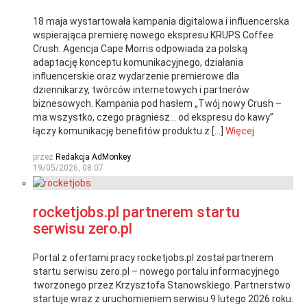
18 maja wystartowała kampania digitalowa i influencerska
wspierająca premierę nowego ekspresu KRUPS Coffee
Crush. Agencja Cape Morris odpowiada za polską
adaptację konceptu komunikacyjnego, działania
influencerskie oraz wydarzenie premierowe dla
dziennikarzy, twórców internetowych i partnerów
biznesowych. Kampania pod hasłem „Twój nowy Crush –
ma wszystko, czego pragniesz… od ekspresu do kawy”
łączy komunikację benefitów produktu z […]
Więcej
przez
Redakcja AdMonkey
19/05/2026, 08:07
rocketjobs.pl partnerem startu
serwisu zero.pl
Portal z ofertami pracy rocketjobs.pl został partnerem
startu serwisu zero.pl – nowego portalu informacyjnego
tworzonego przez Krzysztofa Stanowskiego. Partnerstwo
startuje wraz z uruchomieniem serwisu 9 lutego 2026 roku.