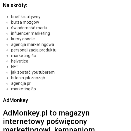
Na skróty:
brief kreatywny
burza mózgów
świadomość marki
influencer marketing
kursy google
agencja marketingowa
personalizacja produktu
marketing 4c
helvetica
NFT
jak zostać youtuberem
bitcoin jak zacząć
agencja pr
marketing 8p
AdMonkey
AdMonkey.pl to magazyn
internetowy poświęcony
marketingowi, kampaniom