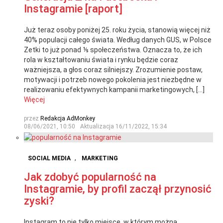
Instagramie [raport]
Już teraz osoby poniżej 25. roku życia, stanowią więcej niż
40% populacji całego świata. Według danych GUS, w Polsce
Zetki to już ponad ⅕ społeczeństwa. Oznacza to, że ich
rola w kształtowaniu świata i rynku będzie coraz
ważniejsza, a głos coraz silniejszy. Zrozumienie postaw,
motywacji i potrzeb nowego pokolenia jest niezbędne w
realizowaniu efektywnych kampanii marketingowych, […]
Więcej
przez
Redakcja AdMonkey
08/06/2021, 10:50
Aktualizacja
16/11/2022, 15:34
,
SOCIAL MEDIA
MARKETING
Jak zdobyć popularność na
Instagramie, by profil zaczął przynosić
zyski?
Instagram to nie tylko miejsce, w którym można