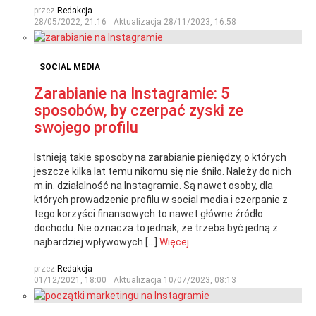
przez
Redakcja
28/05/2022, 21:16
Aktualizacja
28/11/2023, 16:58
SOCIAL MEDIA
Zarabianie na Instagramie: 5
sposobów, by czerpać zyski ze
swojego profilu
Istnieją takie sposoby na zarabianie pieniędzy, o których
jeszcze kilka lat temu nikomu się nie śniło. Należy do nich
m.in. działalność na Instagramie. Są nawet osoby, dla
których prowadzenie profilu w social media i czerpanie z
tego korzyści finansowych to nawet główne źródło
dochodu. Nie oznacza to jednak, że trzeba być jedną z
najbardziej wpływowych […]
Więcej
przez
Redakcja
01/12/2021, 18:00
Aktualizacja
10/07/2023, 08:13