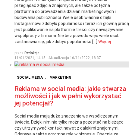
przeglądać zdjęcia znajomych, ale także potężna
platforma do prowadzenia działań marketingowych i
budowania publiczności. Wiele osób właśnie dzięki
Instagramowi zdobyło popularność i teraz ich główną pracą
jest publikowanie na platformie treści czy nawiązywanie
współpracy z firmami. Nie bez powodu więc wiele osób
zastanawia się, jak zdobyć popularność […]
Więcej
przez
Redakcja
11/01/2021, 14:15
Aktualizacja
16/11/2022, 18:37
,
SOCIAL MEDIA
MARKETING
Reklama w social media: jakie stwarza
możliwości i jak w pełni wykorzystać
jej potencjał?
Social media mają duże znaczenie we współczesnym
świecie. Dzięki nim nie tylko można pozostać na bieżąco
czy utrzymywać kontakt nawet z dalekimi znajomymi.
Odgrywają także ogromną rolę w biznesie. Obecnie za