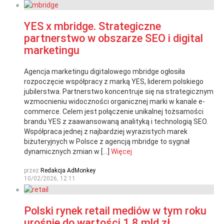
YES x mbridge. Strategiczne
partnerstwo w obszarze SEO i digital
marketingu
Agencja marketingu digitalowego mbridge ogłosiła
rozpoczęcie współpracy z marką YES, liderem polskiego
jubilerstwa. Partnerstwo koncentruje się na strategicznym
wzmocnieniu widoczności organicznej marki w kanale e-
commerce. Celem jest połączenie unikalnej tożsamości
brandu YES z zaawansowaną analityką i technologią SEO.
Współpraca jednej z najbardziej wyrazistych marek
biżuteryjnych w Polsce z agencją mbridge to sygnał
dynamicznych zmian w […]
Więcej
przez
Redakcja AdMonkey
10/02/2026, 12:11
Polski rynek retail mediów w tym roku
urośnie do wartości 1,8 mld zł