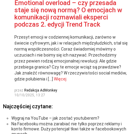
Emotional overload – czy przesada
staje się nową normą? O emocjach w
komunikacji rozmawiali eksperci
podczas 2. edycji Trend Track
Przesyt emocji w codziennej komunikacji, zarówno w
świecie cyfrowym, jak i w relacjach międzyludzkich, stał się
normą współczesności. Coraz świadomiej mówimy o
uczuciach i nie boimy się ich nazywać. Przechodzimy
przez pewien rodzaj emocjonalnej rewolucji. Ale gdzie
przebiega granica? Czy te emocje wciąż są prawdziwe?
Jak znaleźć równowagę? W rzeczywistości social mediów,
gdzie polubienia i […]
Więcej
przez
Redakcja AdMonkey
10/10/2025, 13:27
Najczęściej czytane:
Wygraj na YouTube – jak zostać youtuberem?
Na Facebooku można zarabiać nie tylko poprzez reklamy i
konto firmowe. Duży potencjał tkwi także w facebookowych