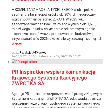
— KOMENTARZ MACIEJA TYGIELSKIEGO W ub.r. polski
segment retail mediów urósł o ok. 30% rdr. Tegoroczny
wzrost powinien osiągnąć 20-30%. W 2025 roku
szacowana wartość rynku w Polsce wyniesie ok. 1,6-1,8
mld zł. Jego udział w całym torcie reklamowym będzie
stopniowo rosnąć wraz z przesuwaniem budżetów z
innych kanałów. W 2026 roku retailerzy zaczną mocniej […]
Więcej
przez
Redakcja AdMonkey
16/10/2025, 10:55
Aktualizacja
22/10/2025, 12:22
PR Inspiration wspiera komunikację
Krajowego Systemu Kaucyjnego
ZWROTKA SA
Agencja PR Inspiration rozpoczęła współpracę z Krajowym
Systemem Kaucyjnym ZWROTKA SA, odpowiadającym za
wdrożenie i rozwój ogólnopolskiego systemu kaucyjnego.