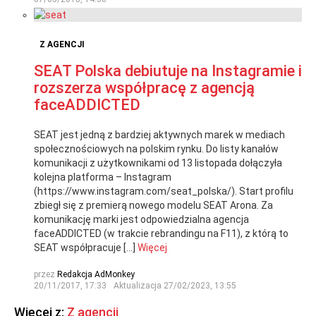
Z AGENCJI
SEAT Polska debiutuje na Instagramie i
rozszerza współpracę z agencją
faceADDICTED
SEAT jest jedną z bardziej aktywnych marek w mediach
społecznościowych na polskim rynku. Do listy kanałów
komunikacji z użytkownikami od 13 listopada dołączyła
kolejna platforma – Instagram
(https://www.instagram.com/seat_polska/). Start profilu
zbiegł się z premierą nowego modelu SEAT Arona. Za
komunikację marki jest odpowiedzialna agencja
faceADDICTED (w trakcie rebrandingu na F11), z którą to
SEAT współpracuje […]
Więcej
przez
Redakcja AdMonkey
20/11/2017, 17:33
Aktualizacja
27/02/2023, 13:55
Więcej z:
Z agencji