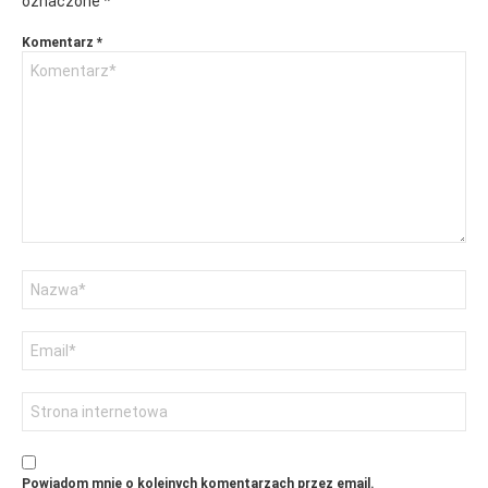
oznaczone
*
Komentarz
*
Nazwa
Adres
email
Witryna
internetowa
Powiadom mnie o kolejnych komentarzach przez email.