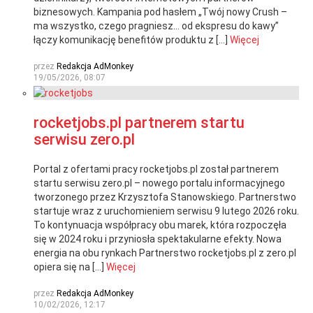
biznesowych. Kampania pod hasłem „Twój nowy Crush –
ma wszystko, czego pragniesz… od ekspresu do kawy”
łączy komunikację benefitów produktu z […]
Więcej
przez
Redakcja AdMonkey
19/05/2026, 08:07
rocketjobs.pl partnerem startu
serwisu zero.pl
Portal z ofertami pracy rocketjobs.pl został partnerem
startu serwisu zero.pl – nowego portalu informacyjnego
tworzonego przez Krzysztofa Stanowskiego. Partnerstwo
startuje wraz z uruchomieniem serwisu 9 lutego 2026 roku.
To kontynuacja współpracy obu marek, która rozpoczęła
się w 2024 roku i przyniosła spektakularne efekty. Nowa
energia na obu rynkach Partnerstwo rocketjobs.pl z zero.pl
opiera się na […]
Więcej
przez
Redakcja AdMonkey
10/02/2026, 12:17