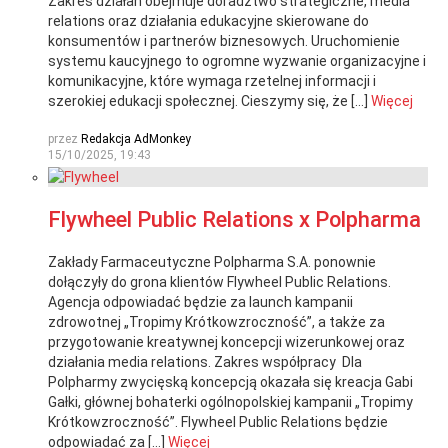
Zakres działań obejmuje doradztwo strategiczne, media
relations oraz działania edukacyjne skierowane do
konsumentów i partnerów biznesowych. Uruchomienie
systemu kaucyjnego to ogromne wyzwanie organizacyjne i
komunikacyjne, które wymaga rzetelnej informacji i
szerokiej edukacji społecznej. Cieszymy się, że […]
Więcej
przez
Redakcja AdMonkey
15/10/2025, 19:43
Flywheel Public Relations x Polpharma
Zakłady Farmaceutyczne Polpharma S.A. ponownie
dołączyły do grona klientów Flywheel Public Relations.
Agencja odpowiadać będzie za launch kampanii
zdrowotnej „Tropimy Krótkowzroczność”, a także za
przygotowanie kreatywnej koncepcji wizerunkowej oraz
działania media relations. Zakres współpracy Dla
Polpharmy zwycięską koncepcją okazała się kreacja Gabi
Gałki, głównej bohaterki ogólnopolskiej kampanii „Tropimy
Krótkowzroczność”. Flywheel Public Relations będzie
odpowiadać za […]
Więcej