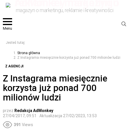
magazyn o marketingu, reklamie i kreatywności
S
Menu
Jesteś tutaj:
Strona główna
Z Instagrama miesięcznie korzysta już ponad 700 milionów ludzi
Z AGENCJI
Z Instagrama miesięcznie
korzysta już ponad 700
milionów ludzi
przez
Redakcja AdMonkey
27/04/2017, 09:51
Aktualizacja
27/02/2023, 13:53
391
Views