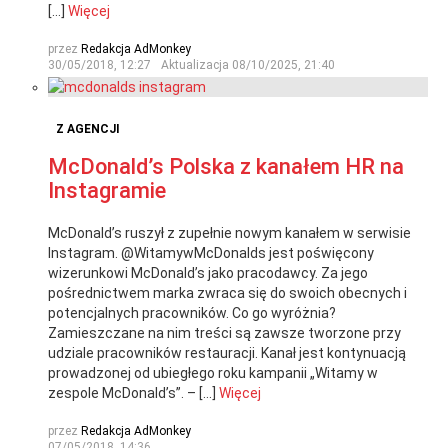
[…]
Więcej
przez
Redakcja AdMonkey
30/05/2018, 12:27
Aktualizacja
08/10/2025, 21:40
Z AGENCJI
McDonald’s Polska z kanałem HR na
Instagramie
McDonald’s ruszył z zupełnie nowym kanałem w serwisie
Instagram. @WitamywMcDonalds jest poświęcony
wizerunkowi McDonald’s jako pracodawcy. Za jego
pośrednictwem marka zwraca się do swoich obecnych i
potencjalnych pracowników. Co go wyróżnia?
Zamieszczane na nim treści są zawsze tworzone przy
udziale pracowników restauracji. Kanał jest kontynuacją
prowadzonej od ubiegłego roku kampanii „Witamy w
zespole McDonald’s”. – […]
Więcej
przez
Redakcja AdMonkey
07/05/2018, 14:36