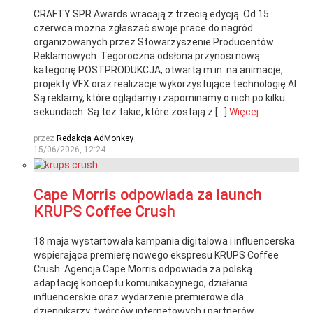
CRAFTY SPR Awards wracają z trzecią edycją. Od 15
czerwca można zgłaszać swoje prace do nagród
organizowanych przez Stowarzyszenie Producentów
Reklamowych. Tegoroczna odsłona przynosi nową
kategorię POSTPRODUKCJA, otwartą m.in. na animacje,
projekty VFX oraz realizacje wykorzystujące technologię AI.
Są reklamy, które oglądamy i zapominamy o nich po kilku
sekundach. Są też takie, które zostają z […]
Więcej
przez
Redakcja AdMonkey
15/06/2026, 12:24
Cape Morris odpowiada za launch
KRUPS Coffee Crush
18 maja wystartowała kampania digitalowa i influencerska
wspierająca premierę nowego ekspresu KRUPS Coffee
Crush. Agencja Cape Morris odpowiada za polską
adaptację konceptu komunikacyjnego, działania
influencerskie oraz wydarzenie premierowe dla
dziennikarzy, twórców internetowych i partnerów