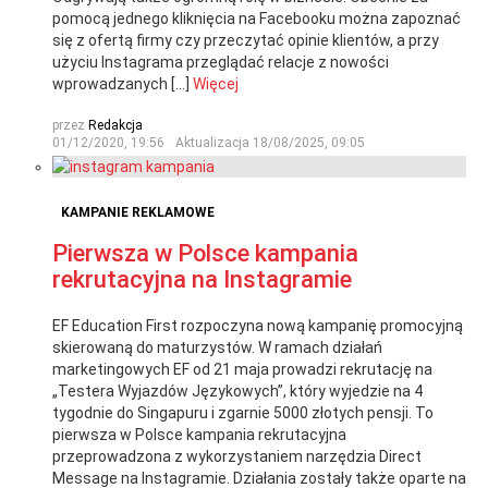
pomocą jednego kliknięcia na Facebooku można zapoznać
się z ofertą firmy czy przeczytać opinie klientów, a przy
użyciu Instagrama przeglądać relacje z nowości
wprowadzanych […]
Więcej
przez
Redakcja
01/12/2020, 19:56
Aktualizacja
18/08/2025, 09:05
KAMPANIE REKLAMOWE
Pierwsza w Polsce kampania
rekrutacyjna na Instagramie
EF Education First rozpoczyna nową kampanię promocyjną
skierowaną do maturzystów. W ramach działań
marketingowych EF od 21 maja prowadzi rekrutację na
„Testera Wyjazdów Językowych”, który wyjedzie na 4
tygodnie do Singapuru i zgarnie 5000 złotych pensji. To
pierwsza w Polsce kampania rekrutacyjna
przeprowadzona z wykorzystaniem narzędzia Direct
Message na Instagramie. Działania zostały także oparte na