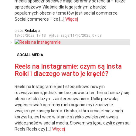
media społecznościowe mają ogromny potencjał – także
sprzedażowy. Właśnie dlatego jednym z bardzo
popularnych obecnie tematów jest social commerce.
Social commerce – co […]
Więcej
przez
Redakcja
13/06/2023, 17:13
Aktualizacja
11/10/2025, 07:58
SOCIAL MEDIA
Reels na Instagramie: czym są Insta
Rolki i dlaczego warto je kręcić?
Reels na Instagramie jest stosunkowo nowym
rozwiązaniem, jednak nie bez powodu ten temat cieszy się
obecnie tak dużym zainteresowaniem. Rolki pozwalaj
wygenerować ogromny ruch organiczny i znacznie
zwiększyć zasięgi konta. Osoba, która umiejętnie z nich
korzysta, jest więc w stanie szybko zwiększyć swoją
widoczność w social media. Słowem wstępu, czyli czym są
Reels Reels czy […]
Więcej