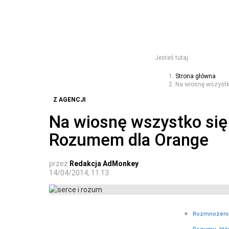
Jesteś tutaj:
Strona główna
Na wiosnę wszystk
Z AGENCJI
Na wiosnę wszystko się
Rozumem dla Orange
przez
Redakcja AdMonkey
14/04/2014, 11:13
Rozmnożenie