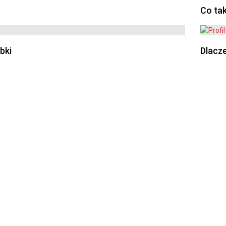
Co ta
bki
Dlacze