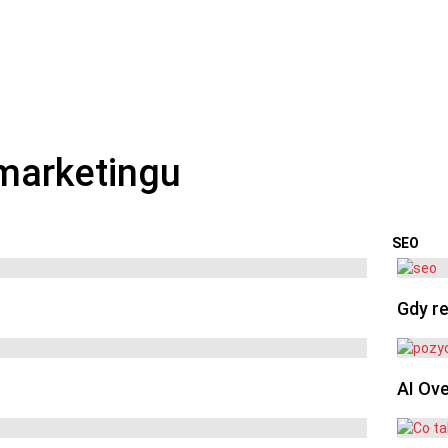
SEO
OSTA
Gdy re
AI Ov