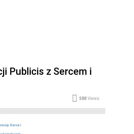
 Publicis z Sercem i
588
Views
wcip Serca i