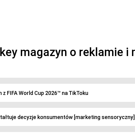
magazyn o marketingu, reklamie i kreatywności
h z FIFA World Cup 2026™ na TikToku
ztałtuje decyzje konsumentów [marketing sensoryczny]