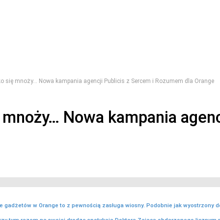
o się mnoży… Nowa kampania agencji Publicis z Sercem i Rozumem dla Orange
 mnoży… Nowa kampania agencji
 gadżetów w Orange to z pewnością zasługa wiosny. Podobnie jak wyostrzony do