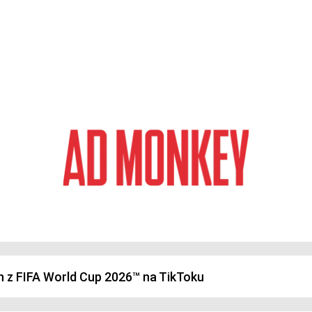
magazyn o marketingu, reklamie i kreatywności
h z FIFA World Cup 2026™ na TikToku