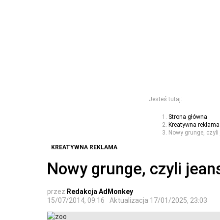
Jesteś tutaj:
Strona główna
Kreatywna reklama
Nowy grunge, czyli
KREATYWNA REKLAMA
Nowy grunge, czyli jean
przez
Redakcja AdMonkey
15/07/2014, 09:16
Aktualizacja
17/01/2025, 23:03