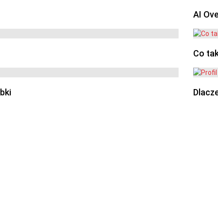
AI Ov
Co ta
bki
Dlacze